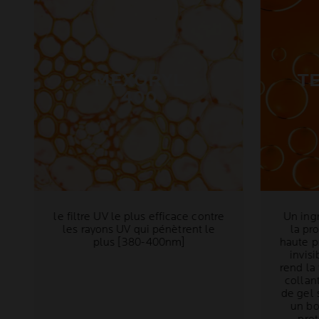
MEXORYL
T
400
le filtre UV le plus efficace contre
Un ing
les rayons UV qui pénètrent le
la pro
plus [380-400nm]
haute p
invis
rend la
collan
de gel 
un bo