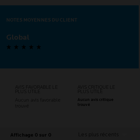
NOTES MOYENNES DU CLIENT
Global
0,0 out of 5 stars
AVIS FAVORABLE LE
AVIS CRITIQUE LE
PLUS UTILE
PLUS UTILE
Aucun avis favorable
Aucun avis critique
trouvé
trouvé
Les plus récents
Affichage 0 sur 0