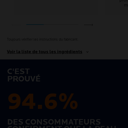
pro
mi
Toujours vérifier les instructions du fabricant.
Voir la liste de tous les ingrédients
C'EST
PROUVÉ
94.6%
DES CONSOMMATEURS