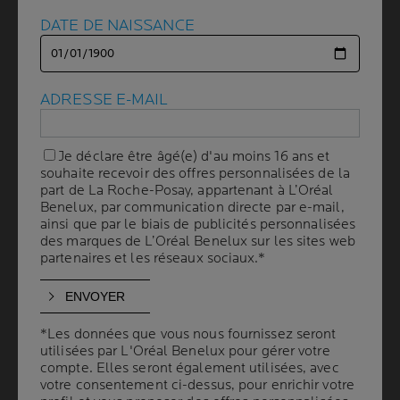
Panneau suivant
DATE DE NAISSANCE
DATE DE NAISSANCE
ADRESSE E-MAIL
ADRESSE E-MAIL
Je déclare être âgé(e) d'au moins 16 ans et
Je déclare être âgé(e) d'au moins 16 ans et
Volume
CAPACITÉ
souhaite recevoir des offres personnalisées de la
souhaite recevoir des offres personnalisées de la
50 ml
part de La Roche-Posay, appartenant à L’Oréal
part de La Roche-Posay, appartenant à L’Oréal
Benelux, par communication directe par e-mail,
Benelux, par communication directe par e-mail,
ainsi que par le biais de publicités personnalisées
ainsi que par le biais de publicités personnalisées
RECOMMANDÉ PAR
des marques de L’Oréal Benelux sur les sites web
des marques de L’Oréal Benelux sur les sites web
LES DERMATOLOGUES
partenaires et les réseaux sociaux.*
partenaires et les réseaux sociaux.*
Anthelios crème hydratante spf50+ / uva-pf 35
sans parfum, une formule minimaliste sans
*Les données que vous nous fournissez seront
*Les données que vous nous fournissez seront
compromis sur la protection.
utilisées par L'Oréal Benelux pour gérer votre
utilisées par L'Oréal Benelux pour gérer votre
compte. Elles seront également utilisées, avec
compte. Elles seront également utilisées, avec
Sa protection à large spectre protège la peau
votre consentement ci-dessus, pour enrichir votre
votre consentement ci-dessus, pour enrichir votre
contre les rayons UVA et UVB, et aide à prévenir