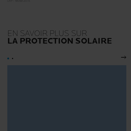
LRP - février 2015
EN SAVOIR PLUS SUR
LA PROTECTION SOLAIRE
Pan