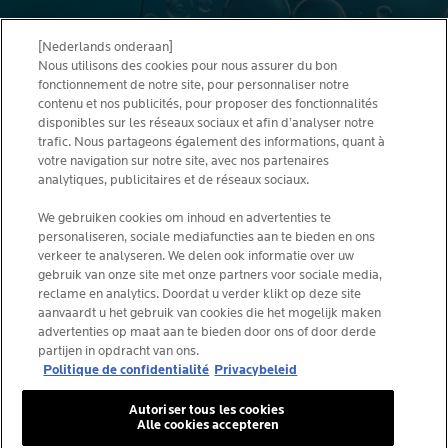
[Nederlands onderaan]
Nous utilisons des cookies pour nous assurer du bon
N°1 DES MARQUES SOIN
fonctionnement de notre site, pour personnaliser notre
DERMO-COSMÉTIQUES
contenu et nos publicités, pour proposer des fonctionnalités
PAR LES DERMATOLOGUES
disponibles sur les réseaux sociaux et afin d’analyser notre
EN BELGIQUE
*
trafic. Nous partageons également des informations, quant à
votre navigation sur notre site, avec nos partenaires
analytiques, publicitaires et de réseaux sociaux.
We gebruiken cookies om inhoud en advertenties te
CONDITIONS D’UTILISATION
personaliseren, sociale mediafuncties aan te bieden en ons
NOUS CONTACTER
verkeer te analyseren. We delen ook informatie over uw
PRIVACY POLICY
gebruik van onze site met onze partners voor sociale media,
SITEMAP
COOKIES POLICY
reclame en analytics. Doordat u verder klikt op deze site
NEWSLETTER
aanvaardt u het gebruik van cookies die het mogelijk maken
FOUNDATION LA ROCHE-POSAY
advertenties op maat aan te bieden door ons of door derde
partijen in opdracht van ons.
CHOISIS TON PAYS
Politique de confidentialité
Privacybeleid
Autoriser tous les cookies
Alle cookies accepteren