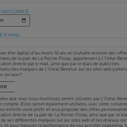
E NAISSANCE
E NAISSANCE
Elle apaise
immédiat
Elle nourrit la peau e
Grâce à son
efficacit
E E-MAIL
E E-MAIL
Formulée pour les
p
parfum. Non grasse
are être âgé(e) d'au moins 16 ans et souhaite recevoir des offre
are être âgé(e) d'au moins 16 ans et souhaite recevoir des offre
Convient à toutes les
isées de la part de La Roche-Posay, appartenant à L’Oréal Bene
isées de la part de La Roche-Posay, appartenant à L’Oréal Bene
démangeaisons, des 
ion directe par e-mail, ainsi que par le biais de publicités
ion directe par e-mail, ainsi que par le biais de publicités
isées des marques de L’Oréal Benelux sur les sites web partena
isées des marques de L’Oréal Benelux sur les sites web partena
ux sociaux.*
ux sociaux.*
Volum
CAPACITÉ
400 m
Panneau suivant
ées que vous nous fournissez seront utilisées par L'Oréal Ben
ées que vous nous fournissez seront utilisées par L'Oréal Ben
re compte. Elles seront également utilisées, avec votre consen
re compte. Elles seront également utilisées, avec votre consen
ur enrichir votre profil et vous proposer des offres personnalis
ur enrichir votre profil et vous proposer des offres personnalis
tion directe de la part de La Roche-Posay, ainsi que par le bia
tion directe de la part de La Roche-Posay, ainsi que par le bia
 de ses différentes marques sur les sites web et les réseaux so
 de ses différentes marques sur les sites web et les réseaux so
es, et pour mesurer la performance de nos activités marketing. 
es, et pour mesurer la performance de nos activités marketing. 