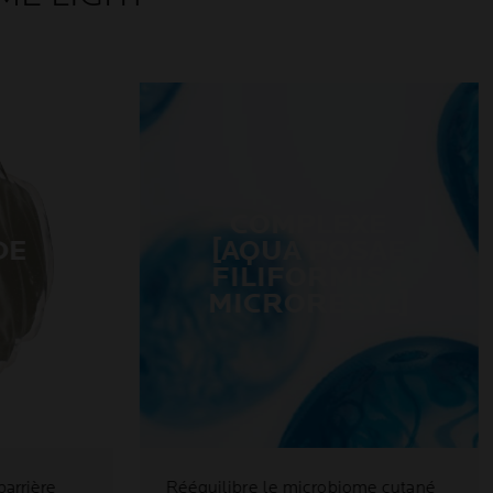
COMPLEXE
DE
[AQUA POSAE
FILIFORMIS +
MICRORESYL]
barrière
Rééquilibre le microbiome cutané