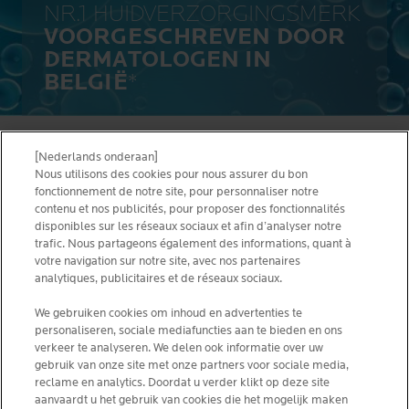
NR.1 HUIDVERZORGINGSMERK
VOORGESCHREVEN DOOR
DERMATOLOGEN IN
BELGIË
*
[Nederlands onderaan]
ALGEMENE VOORWAARDEN
CONTACTEER ONS
Nous utilisons des cookies pour nous assurer du bon
PRIVACY POLICY
fonctionnement de notre site, pour personnaliser notre
SITEMAP
contenu et nos publicités, pour proposer des fonctionnalités
COOKIES POLICY
disponibles sur les réseaux sociaux et afin d’analyser notre
NEWSLETTER
FOUNDATION LA ROCHE-POSAY
trafic. Nous partageons également des informations, quant à
votre navigation sur notre site, avec nos partenaires
KIES JOUW LAND
analytiques, publicitaires et de réseaux sociaux.
We gebruiken cookies om inhoud en advertenties te
personaliseren, sociale mediafuncties aan te bieden en ons
verkeer te analyseren. We delen ook informatie over uw
gebruik van onze site met onze partners voor sociale media,
La Roche-Posay Laboratoire Dermatologique CAI
reclame en analytics. Doordat u verder klikt op deze site
86270 La Roche-Posay France
aanvaardt u het gebruik van cookies die het mogelijk maken