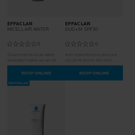
EFFACLAR
EFFACLAR
MICELLAIR WATER
DUO+M SPF30
0
0
Zuiverend micellair water.
Anti-imperfections skincare
Verwijdert make-up van de
oily acne-prone skin face -
vettige en gevoelige huid.
women and men
KOOP ONLINE
KOOP ONLINE
BESTSELLER