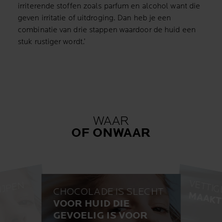
irriterende stoffen zoals parfum en alcohol want die
geven irritatie of uitdroging. Dan heb je een
combinatie van drie stappen waardoor de huid een
stuk rustiger wordt.’
WAAR
OF ONWAAR
VETTIG
E
E
N
P
I
T
T
K
J
P
E
N
H
E
E
CHOCOLADE IS SLECHT
MAAKT 
VOOR HUID DIE
ONW
GEVOELIG IS VOOR
ONWAAR