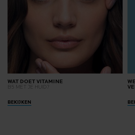
WAT DOET VITAMINE
WE
B5 MET JE HUID?
VE
BEKIJKEN
BE