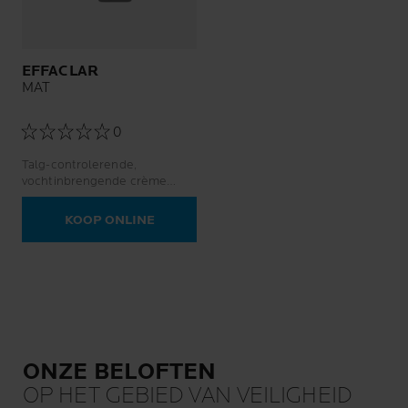
EFFACLAR
MAT
0
Talg-controlerende,
vochtinbrengende crème
tegen glans en grove poriën.
KOOP ONLINE
ONZE BELOFTEN
OP HET GEBIED VAN VEILIGHEID