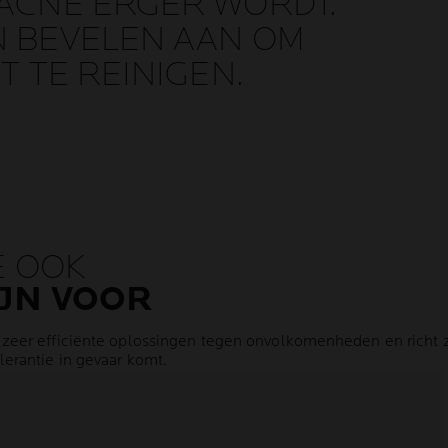
ACNE ERGER WORDT.
 BEVELEN AAN OM
 TE REINIGEN.
E OOK
JN VOOR
eer efficiënte oplossingen tegen onvolkomenheden en richt zi
erantie in gevaar komt.