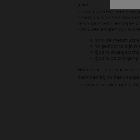
leven:
• In de puberteit neemt de p
• Hierdoor wordt het hormon
vervolgens voor verstopte po
• Vrouwen ervaren ook wiss
○ rond de menstruatie
○ na gestopt te zijn m
○ tijdens zwangersch
○ tijdens de overgang
Hormonale acne
kan worden
daarnaast bij de basis aanp
evenwicht worden gebracht 