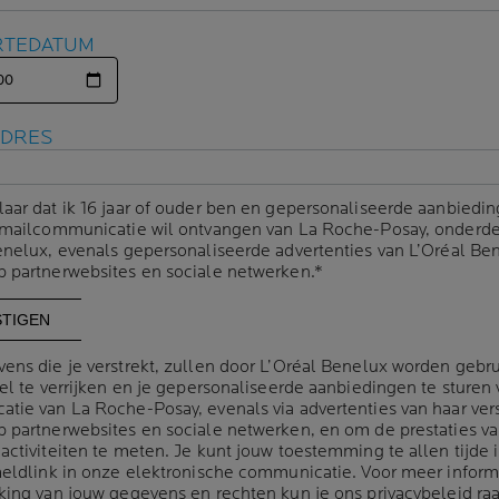
RTEDATUM
RTEDATUM
ADRES
ADRES
NALE ACNE:
 JE PUISTJES KR
laar dat ik 16 jaar of ouder ben en gepersonaliseerde aanbiedin
laar dat ik 16 jaar of ouder ben en gepersonaliseerde aanbiedin
-mailcommunicatie wil ontvangen van La Roche-Posay, onderde
-mailcommunicatie wil ontvangen van La Roche-Posay, onderde
enelux, evenals gepersonaliseerde advertenties van L’Oréal Be
enelux, evenals gepersonaliseerde advertenties van L’Oréal Be
S JE MENSTRUATIE
 partnerwebsites en sociale netwerken.*
 partnerwebsites en sociale netwerken.*
S BELANGRIJKE
FASEN
ens die je verstrekt, zullen door L’Oréal Benelux worden gebr
ens die je verstrekt, zullen door L’Oréal Benelux worden gebr
el te verrijken en je gepersonaliseerde aanbiedingen te sturen 
el te verrijken en je gepersonaliseerde aanbiedingen te sturen 
tie van La Roche-Posay, evenals via advertenties van haar ver
tie van La Roche-Posay, evenals via advertenties van haar ver
 partnerwebsites en sociale netwerken, en om de prestaties v
 partnerwebsites en sociale netwerken, en om de prestaties v
22
activiteiten te meten. Je kunt jouw toestemming te allen tijde 
activiteiten te meten. Je kunt jouw toestemming te allen tijde 
meldlink in onze elektronische communicatie. Voor meer inform
meldlink in onze elektronische communicatie. Voor meer inform
vooral wordt veroorzaakt door hormonen en zich voordoet in b
king van jouw gegevens en rechten kun je ons
king van jouw gegevens en rechten kun je ons
privacybeleid
privacybeleid
ra
ra