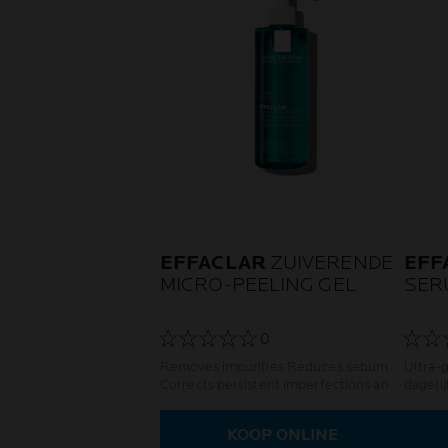
EFFACLAR
ZUIVERENDE
EFF
MICRO-PEELING GEL
SER
0
Removes impurities Reduces sebum
Ultra-
Corrects persistent imperfections and
dageli
marks
onzuiv
KOOP ONLINE