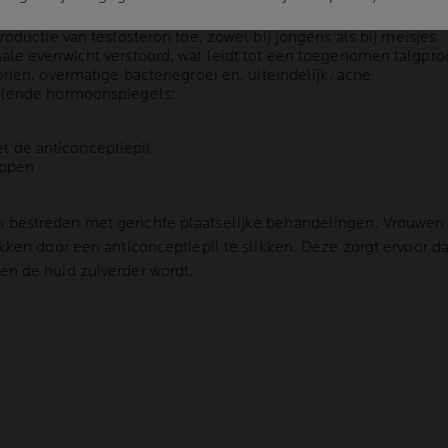
roductie van testosteron toe, zowel bij jongens als bij meisjes
ale evenwicht verstoord, wat leidt tot een toegenomen talgprodu
riën, overmatige bacteriegroei en, uiteindelijk, acne
elende hormoonspiegels:
et de anticonceptiepil
appen
 bestreden met gerichte plaatselijke behandelingen. Vrouwe
akken door een anticonceptiepil te slikken. Deze zorgt ervoor 
en de huid zuiverder wordt.