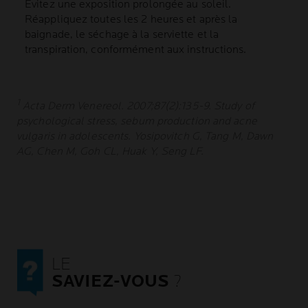
Évitez une exposition prolongée au soleil.
Réappliquez toutes les 2 heures et après la
baignade, le séchage à la serviette et la
transpiration, conformément aux instructions.
1
Acta Derm Venereol. 2007;87(2):135-9. Study of
psychological stress, sebum production and acne
vulgaris in adolescents. Yosipovitch G, Tang M, Dawn
AG, Chen M, Goh CL, Huak Y, Seng LF.
LE
SAVIEZ-VOUS
?