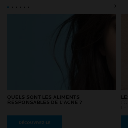
Pannea
QUELS SONT LES ALIMENTS
LE
RESPONSABLES DE L'ACNÉ ?
CO
LE
DÉCOUVREZ-LE