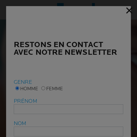
✕
✕
Menu p
RESTONS EN CONTACT
RESTONS EN CONTACT
AVEC NOTRE NEWSLETTER
AVEC NOTRE NEWSLETTER
GENRE
GENRE
HOMME
HOMME
FEMME
FEMME
PRÉNOM
PRÉNOM
NOM
NOM