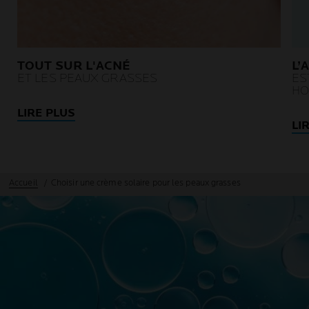
TOUT SUR L'ACNÉ
L’
ET LES PEAUX GRASSES
ES
HO
LIRE PLUS
LI
Accueil
Choisir une crème solaire pour les peaux grasses