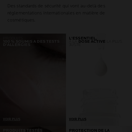
Des standards de sécurité qui vont au-delà des
réglementations internationales en matière de
cosmétiques.
PRODUITS
L'ESSENTIEL,
100 % SOUMIS A DES TESTS
À LA
DOSE ACTIVE
LA PLUS
D'ALLERGIES
JUSTE
VOIR PLUS
VOIR PLUS
Un seul prérequis : aucune
Développés en
PRODUITS TESTÉS
PROTECTION DE LA