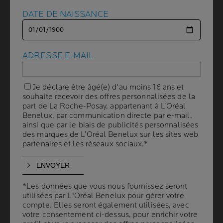
DATE DE NAISSANCE
DATE DE NAISSANCE
COMMENT CHOISIR UNE
CRÈME SOLAIRE POUR
ADRESSE E-MAIL
ADRESSE E-MAIL
LES PEAUX
GRASSES ET SUJETTES À
Je déclare être âgé(e) d'au moins 16 ans et
Je déclare être âgé(e) d'au moins 16 ans et
souhaite recevoir des offres personnalisées de la
souhaite recevoir des offres personnalisées de la
L'ACNÉ
part de La Roche-Posay, appartenant à L’Oréal
part de La Roche-Posay, appartenant à L’Oréal
Benelux, par communication directe par e-mail,
Benelux, par communication directe par e-mail,
ainsi que par le biais de publicités personnalisées
ainsi que par le biais de publicités personnalisées
des marques de L’Oréal Benelux sur les sites web
des marques de L’Oréal Benelux sur les sites web
4 min. de lecture
| By La Roche-Posay
| 17 janvier 2025
partenaires et les réseaux sociaux.*
partenaires et les réseaux sociaux.*
Vous avez du mal à choisir la bonne crème solaire pour
une peau grasse et sujette à l'acné ? Lisez la suite.
Notre guide complet sur les crèmes solaires pour peaux
*Les données que vous nous fournissez seront
*Les données que vous nous fournissez seront
grasses regorge de conseils et d'astuces utiles pour
utilisées par L'Oréal Benelux pour gérer votre
utilisées par L'Oréal Benelux pour gérer votre
compte. Elles seront également utilisées, avec
compte. Elles seront également utilisées, avec
protéger votre peau, sans sensation de gras, de lourdeur
votre consentement ci-dessus, pour enrichir votre
votre consentement ci-dessus, pour enrichir votre
ou de risque de nouvelles éruptions.