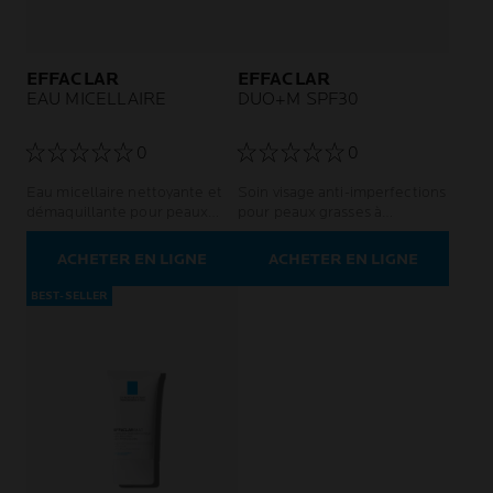
EFFACLAR
EFFACLAR
EAU MICELLAIRE
DUO+M SPF30
0
0
Eau micellaire nettoyante et
Soin visage anti-imperfections
démaquillante pour peaux
pour peaux grasses à
grasses et sensibles
tendance acnéique - hommes
et femmes
ACHETER EN LIGNE
ACHETER EN LIGNE
BEST-SELLER