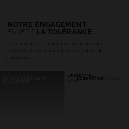
NOTRE ENGAGEMENT
ENVERS
LA TOLÉRANCE
Des standards de sécurité qui vont au-delà des
réglementations internationales en matière de
cosmétiques.
100% PRODUITS
L'ESSENTIEL,
SOUMIS A DES TESTS
À LA
DOSE ACTIVE
LA PLUS
D'ALLERGIES
JUSTE