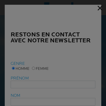
✕
✕
Menu p
RESTONS EN CONTACT
RESTONS EN CONTACT
AVEC NOTRE NEWSLETTER
AVEC NOTRE NEWSLETTER
GENRE
GENRE
HOMME
HOMME
FEMME
FEMME
PRÉNOM
PRÉNOM
NOM
NOM