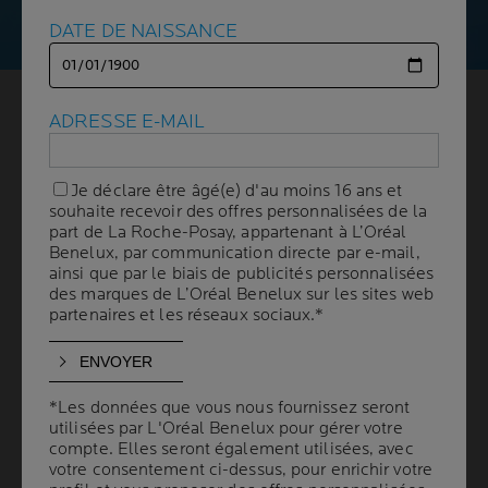
DATE DE NAISSANCE
DATE DE NAISSANCE
ALLERGIE À LA CRÈME
ADRESSE E-MAIL
ADRESSE E-MAIL
SOLAIRE :
Je déclare être âgé(e) d'au moins 16 ans et
Je déclare être âgé(e) d'au moins 16 ans et
COMMENT L'ÉVITER ?
souhaite recevoir des offres personnalisées de la
souhaite recevoir des offres personnalisées de la
part de La Roche-Posay, appartenant à L’Oréal
part de La Roche-Posay, appartenant à L’Oréal
Benelux, par communication directe par e-mail,
Benelux, par communication directe par e-mail,
ainsi que par le biais de publicités personnalisées
ainsi que par le biais de publicités personnalisées
5 min. de lecture
| By La Roche-Posay
| 28 janvier 2025
des marques de L’Oréal Benelux sur les sites web
des marques de L’Oréal Benelux sur les sites web
partenaires et les réseaux sociaux.*
partenaires et les réseaux sociaux.*
Le soleil est un allié de taille et présente de multiples
bienfaits pour la peau, à condition que celle-ci soit
protégée. Et le rayonnement solaire peut non
seulement provoquer des maladies graves et un
*Les données que vous nous fournissez seront
*Les données que vous nous fournissez seront
photovieillissement, mais aussi des réactions
utilisées par L'Oréal Benelux pour gérer votre
utilisées par L'Oréal Benelux pour gérer votre
compte. Elles seront également utilisées, avec
compte. Elles seront également utilisées, avec
allergiques. Mais saviez-vous qu’il existe des personnes
votre consentement ci-dessus, pour enrichir votre
votre consentement ci-dessus, pour enrichir votre
allergiques aux crèmes solaires ?