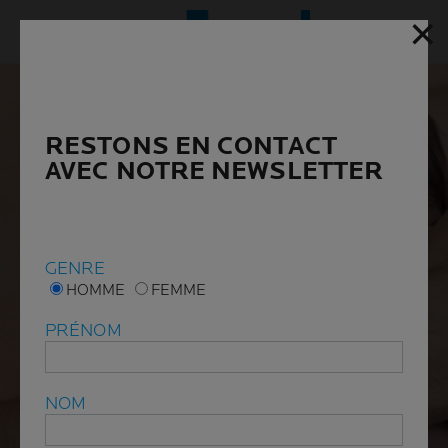
✕
✕
Menu p
RESTONS EN CONTACT
RESTONS EN CONTACT
AVEC NOTRE NEWSLETTER
AVEC NOTRE NEWSLETTER
GENRE
GENRE
HOMME
HOMME
FEMME
FEMME
PRÉNOM
PRÉNOM
NOM
NOM