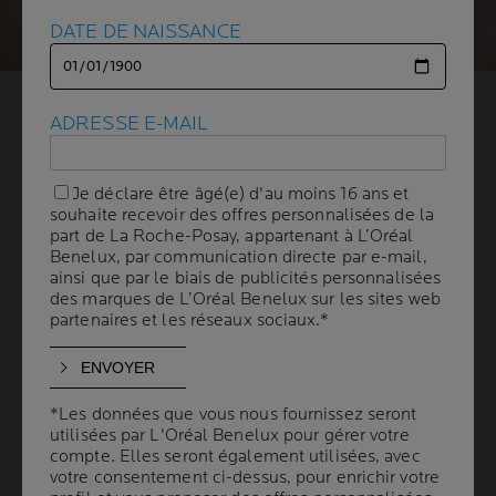
DATE DE NAISSANCE
DATE DE NAISSANCE
LA PEAU DE BÉBÉ EST
ADRESSE E-MAIL
ADRESSE E-MAIL
SOUMISE
Je déclare être âgé(e) d'au moins 16 ans et
Je déclare être âgé(e) d'au moins 16 ans et
À DE SÉVÈRES
souhaite recevoir des offres personnalisées de la
souhaite recevoir des offres personnalisées de la
part de La Roche-Posay, appartenant à L’Oréal
part de La Roche-Posay, appartenant à L’Oréal
Benelux, par communication directe par e-mail,
Benelux, par communication directe par e-mail,
AGRESSIONS
ainsi que par le biais de publicités personnalisées
ainsi que par le biais de publicités personnalisées
des marques de L’Oréal Benelux sur les sites web
des marques de L’Oréal Benelux sur les sites web
partenaires et les réseaux sociaux.*
partenaires et les réseaux sociaux.*
2 min. de lecture
| By La Roche-Posay
| 03 avril 2024
Bien qu'elle présente la même structure qu'une peau
d'adulte, la peau de bébé est plus fragile et sensible
*Les données que vous nous fournissez seront
*Les données que vous nous fournissez seront
aux agressions extérieures. Pour veiller au confort et au
utilisées par L'Oréal Benelux pour gérer votre
utilisées par L'Oréal Benelux pour gérer votre
bien-être de votre bébé, il est important d'associer la
compte. Elles seront également utilisées, avec
compte. Elles seront également utilisées, avec
votre consentement ci-dessus, pour enrichir votre
votre consentement ci-dessus, pour enrichir votre
bonne routine aux bons produits de soin pour bébé tout