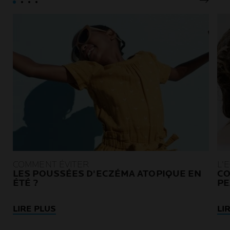
Pannea
COMMENT ÉVITER
L'
LES POUSSÉES D'ECZÉMA ATOPIQUE EN
CO
ÉTÉ ?
PE
LIRE PLUS
LI