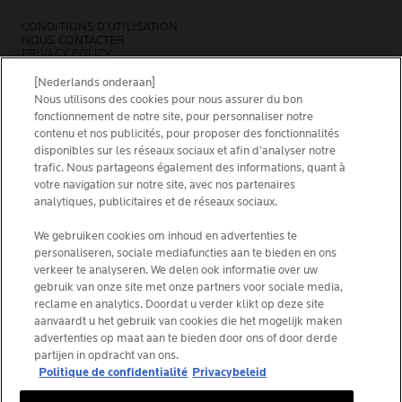
CONDITIONS D’UTILISATION
NOUS CONTACTER
PRIVACY POLICY
SITEMAP
COOKIES POLICY
[Nederlands onderaan]
NEWSLETTER
Nous utilisons des cookies pour nous assurer du bon
FOUNDATION LA ROCHE-POSAY
fonctionnement de notre site, pour personnaliser notre
contenu et nos publicités, pour proposer des fonctionnalités
CHOISIS TON PAYS
disponibles sur les réseaux sociaux et afin d’analyser notre
trafic. Nous partageons également des informations, quant à
votre navigation sur notre site, avec nos partenaires
analytiques, publicitaires et de réseaux sociaux.
We gebruiken cookies om inhoud en advertenties te
La Roche-Posay Laboratoire Dermatologique CAI
personaliseren, sociale mediafuncties aan te bieden en ons
86270 La Roche-Posay France
verkeer te analyseren. We delen ook informatie over uw
[email protected]
gebruik van onze site met onze partners voor sociale media,
reclame en analytics. Doordat u verder klikt op deze site
aanvaardt u het gebruik van cookies die het mogelijk maken
*IQVIA NPA, dermo-cosmétiques, canal pharmacie
advertenties op maat aan te bieden door ons of door derde
Belgique, volume de produits prescrits par les
partijen in opdracht van ons.
dermatologues. YTD 08/2025, Belgique
Politique de confidentialité
Privacybeleid