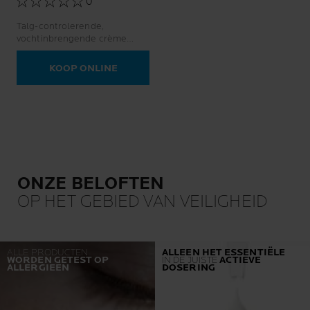
0
Talg-controlerende,
vochtinbrengende crème
tegen glans en grove poriën.
KOOP ONLINE
ONZE BELOFTEN
OP HET GEBIED VAN VEILIGHEID
ALLE PRODUCTEN
ALLEEN HET ESSENTIËLE
WORDEN GETEST OP
IN DE JUISTE
ACTIEVE
ALLERGIEËN
DOSERING