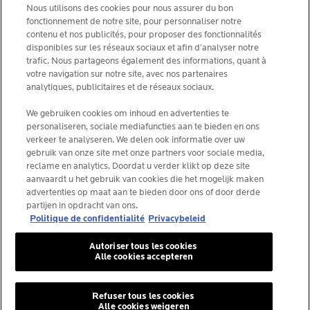
Nous utilisons des cookies pour nous assurer du bon
ALGEMENE VOORWAARDEN
fonctionnement de notre site, pour personnaliser notre
CONTACTEER ONS
contenu et nos publicités, pour proposer des fonctionnalités
PRIVACY POLICY
disponibles sur les réseaux sociaux et afin d’analyser notre
SITEMAP
trafic. Nous partageons également des informations, quant à
COOKIES POLICY
NEWSLETTER
votre navigation sur notre site, avec nos partenaires
FOUNDATION LA ROCHE-POSAY
analytiques, publicitaires et de réseaux sociaux.
KIES JOUW LAND
We gebruiken cookies om inhoud en advertenties te
personaliseren, sociale mediafuncties aan te bieden en ons
verkeer te analyseren. We delen ook informatie over uw
gebruik van onze site met onze partners voor sociale media,
reclame en analytics. Doordat u verder klikt op deze site
aanvaardt u het gebruik van cookies die het mogelijk maken
La Roche-Posay Laboratoire Dermatologique CAI
advertenties op maat aan te bieden door ons of door derde
86270 La Roche-Posay France
partijen in opdracht van ons.
consumercareNL@loreal.com
Politique de confidentialité
Privacybeleid
Autoriser tous les cookies
Alle cookies accepteren
*IQVIA NPA, dermocosmetica, apotheekkanaal België,
voorgeschreven producten door dermatologen, volume.
YTD 08/2025, België.
Refuser tous les cookies
Alle cookies weigeren