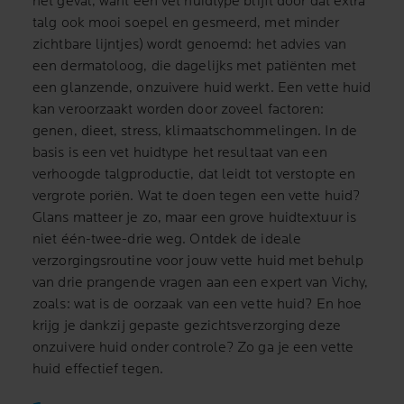
het geval, want een vet huidtype blijft door dat extra
talg ook mooi soepel en gesmeerd, met minder
zichtbare lijntjes) wordt genoemd: het advies van
een dermatoloog, die dagelijks met patiënten met
een glanzende, onzuivere huid werkt. Een vette huid
kan veroorzaakt worden door zoveel factoren:
genen, dieet, stress, klimaatschommelingen. In de
basis is een vet huidtype het resultaat van een
verhoogde talgproductie, dat leidt tot verstopte en
vergrote poriën. Wat te doen tegen een vette huid?
Glans matteer je zo, maar een grove huidtextuur is
niet één-twee-drie weg. Ontdek de ideale
verzorgingsroutine voor jouw vette huid met behulp
van drie prangende vragen aan een expert van Vichy,
zoals: wat is de oorzaak van een vette huid? En hoe
krijg je dankzij gepaste gezichtsverzorging deze
onzuivere huid onder controle? Zo ga je een vette
huid effectief tegen.