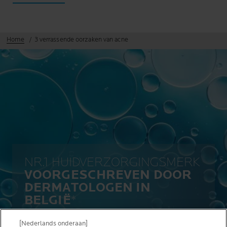
Home
3 verrassende oorzaken van acne
NR.1 HUIDVERZORGINGSMERK
VOORGESCHREVEN DOOR
DERMATOLOGEN IN
BELGIË
*
[Nederlands onderaan]