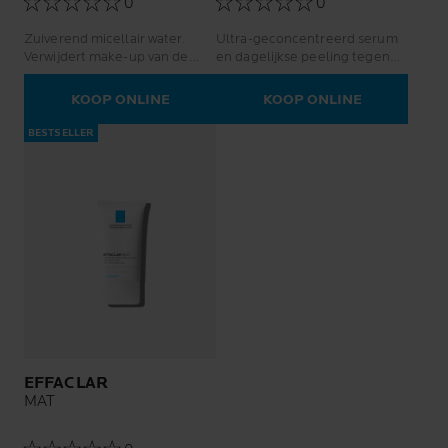
0
0
Zuiverend micellair water.
Ultra-geconcentreerd serum
Verwijdert make-up van de
en dagelijkse peeling tegen
vettige en gevoelige huid.
onzuiverheden en
restlittekens.
KOOP ONLINE
KOOP ONLINE
BESTSELLER
EFFACLAR
MAT