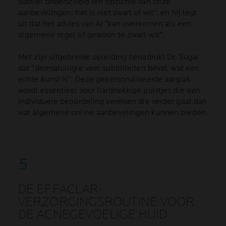
subtiel onderscheid ten opzichte van onze
aanbevelingen: het is niet zwart of wit", en hij legt
uit dat het advies van AI "kan overkomen als een
algemene regel of gewoon te zwart-wit".
Met zijn uitgebreide opleiding benadrukt Dr. Sugai
dat "dermatologie veel subtiliteiten bevat, wat een
echte kunst is". Deze gepersonaliseerde aanpak
wordt essentieel voor hardnekkige puistjes die een
individuele beoordeling vereisen die verder gaat dan
wat algemene online aanbevelingen kunnen bieden.
DE EFFACLAR-
VERZORGINGSROUTINE VOOR
DE ACNEGEVOELIGE HUID