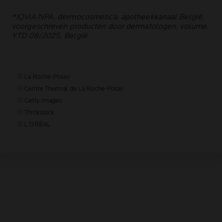
*IQVIA NPA, dermocosmetica, apotheekkanaal België,
voorgeschreven producten door dermatologen, volume.
YTD 08/2025, België.
© La Roche-Posay
© Centre Thermal de La Roche-Posay
© Getty Images
© Thinkstock
© L'ORÉAL