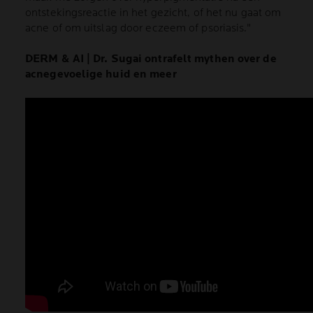
ontstekingsreactie in het gezicht, of het nu gaat om
acne of om uitslag door eczeem of psoriasis."
DERM & AI | Dr. Sugai ontrafelt mythen over de
acnegevoelige huid en meer