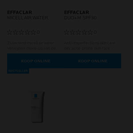
EFFACLAR
EFFACLAR
MICELLAIR WATER
DUO+M SPF30
0
0
Zuiverend micellair water.
Anti-imperfections skincare
Verwijdert make-up van de
oily acne-prone skin face -
vettige en gevoelige huid.
women and men
KOOP ONLINE
KOOP ONLINE
BESTSELLER