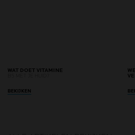
WAT DOET VITAMINE
WE
B5 MET JE HUID?
VE
BEKIJKEN
BE