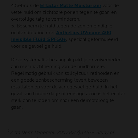
4.Gebruik de
Effaclar Matte Moisturizer
voor de
vette huid om zichtbare poriën tegen te gaan en
overtollige talg te verminderen.
5. Bescherm je huid tegen de zon en eindig je
ochtendroutine met
Anthelios UVmune 400
Invisible Fluid SPF50+
, speciaal geformuleerd
voor de gevoelige huid.
Deze systematische aanpak pakt je onzuiverheden
aan met inachtneming van de huidbarrière.
Regelmatig gebruik van salicylzuur, retinoïden en
een goede zonbescherming levert bewezen
resultaten op voor de acnegevoelige huid. In het
geval van hardnekkige of ernstige acne is het echter
sterk aan te raden om naar een dermatoloog te
gaan.
1
Acta Derm Venereol. 2007;87(2):135-9. Study of