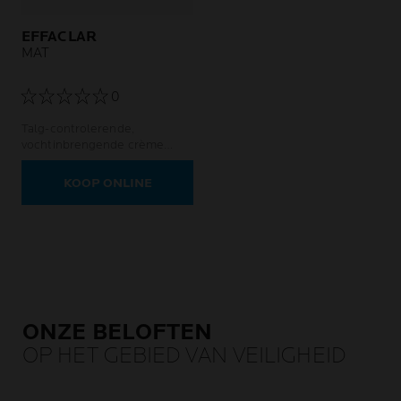
EFFACLAR
MAT
0
Talg-controlerende,
vochtinbrengende crème
tegen glans en grove poriën.
KOOP ONLINE
ONZE BELOFTEN
OP HET GEBIED VAN VEILIGHEID