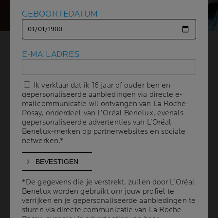
GEBOORTEDATUM
GEBOORTEDATUM
HOE KOM JE VAN JE
E-MAILADRES
E-MAILADRES
PUISTJES AF?
Ik verklaar dat ik 16 jaar of ouder ben en
Ik verklaar dat ik 16 jaar of ouder ben en
gepersonaliseerde aanbiedingen via directe e-
gepersonaliseerde aanbiedingen via directe e-
mailcommunicatie wil ontvangen van La Roche-
mailcommunicatie wil ontvangen van La Roche-
4 min leestijd
| 19 december 2025
Posay, onderdeel van L’Oréal Benelux, evenals
Posay, onderdeel van L’Oréal Benelux, evenals
Puistjes en een onzuivere huid komen voor bij alle
gepersonaliseerde advertenties van L’Oréal
gepersonaliseerde advertenties van L’Oréal
Benelux-merken op partnerwebsites en sociale
Benelux-merken op partnerwebsites en sociale
leeftijden. Voor een effectieve behandeling moet je
netwerken.*
netwerken.*
begrijpen wat de oorzaak is van de verschillende
soorten puistjes. We bespreken de onderliggende
oorzaken van puistjes in het gezicht en de verschillende
behandelingen. Ontdek hoe je een dagelijkse
*De gegevens die je verstrekt, zullen door L’Oréal
*De gegevens die je verstrekt, zullen door L’Oréal
Benelux worden gebruikt om jouw profiel te
Benelux worden gebruikt om jouw profiel te
huidverzorgingsroutine creëert voor de acnegevoelige
verrijken en je gepersonaliseerde aanbiedingen te
verrijken en je gepersonaliseerde aanbiedingen te
huid.
sturen via directe communicatie van La Roche-
sturen via directe communicatie van La Roche-