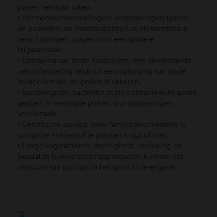
poriën verstopt raken,
• Hormoonschommelingen: veranderingen tijdens
de puberteit, de menstruatiecyclus en hormonale
verschuivingen zorgen voor een grotere
talgaanmaak,
• Ophoping van dode huidcellen: een verminderde
celstofwisseling leidt tot een ophoping van dode
huidcellen die de poriën blokkeren,
• Bacteriegroei: bacteriën zoals cutibacterium acnes
gedijen in verstopte poriën, wat ontstekingen
veroorzaakt,
• Genetische aanleg: jouw familiegeschiedenis is
van grote invloed of je puistjes krijgt of niet,
• Omgevingsfactoren: vochtigheid, vervuiling en
bepaalde huidverzorgingsproducten kunnen het
ontstaan van puistjes in het gezicht verergeren.