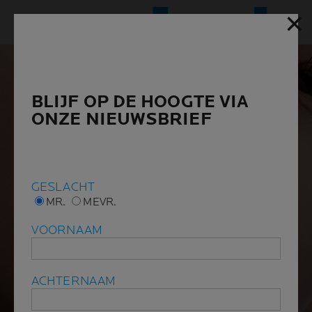
✕
✕
Hoofd
BLIJF OP DE HOOGTE VIA
BLIJF OP DE HOOGTE VIA
ONZE NIEUWSBRIEF
ONZE NIEUWSBRIEF
GESLACHT
GESLACHT
MR.
MR.
MEVR.
MEVR.
VOORNAAM
VOORNAAM
ACHTERNAAM
ACHTERNAAM