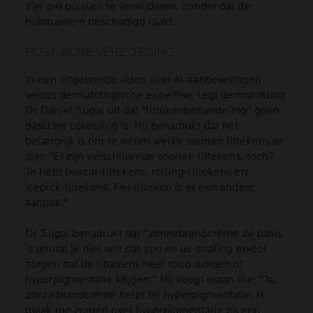
zijn om puistjes te verwijderen, zonder dat de
huidbarrière beschadigd raakt.
POST-ACNE VERZORGING
In een uitgebreide video over AI-aanbevelingen
versus dermatologische expertise, legt dermatoloog
Dr. Daniel Sugai uit dat "littekenbehandeling" geen
pasklare oplossing is. Hij benadrukt dat het
belangrijk is om te weten welke soorten littekens er
zijn: "Er zijn verschillende soorten littekens, toch?
Je hebt boxcar-littekens, rolling-littekens en
icepick-littekens. Per litteken is er een andere
aanpak."
Dr. Sugai benadrukt dat "zonnebrandcrème de basis
is omdat je niet wilt dat zon en uv-straling ervoor
zorgen dat de littekens heel rood worden of
hyperpigmentatie krijgen." Hij voegt eraan toe: "Ja,
zonnebrandcrème helpt bij hyperpigmentatie. Ik
maak me zorgen over hyperpigmentatie na een