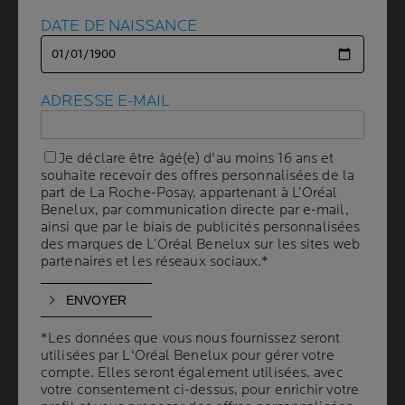
DATE DE NAISSANCE
DATE DE NAISSANCE
LE MICROBIOME :
INVISIBLE
SUR VOTRE PEAU,
ADRESSE E-MAIL
ADRESSE E-MAIL
MAIS INDISPENSABLE
Je déclare être âgé(e) d'au moins 16 ans et
Je déclare être âgé(e) d'au moins 16 ans et
souhaite recevoir des offres personnalisées de la
souhaite recevoir des offres personnalisées de la
1 min. de lecture
| By La Roche-Posay
| 22 décembre 2021
part de La Roche-Posay, appartenant à L’Oréal
part de La Roche-Posay, appartenant à L’Oréal
Vous ne les voyez pas mais ils sont là : plus de 1000
Benelux, par communication directe par e-mail,
Benelux, par communication directe par e-mail,
ainsi que par le biais de publicités personnalisées
ainsi que par le biais de publicités personnalisées
espèces différentes de microbes, indispensables
des marques de L’Oréal Benelux sur les sites web
des marques de L’Oréal Benelux sur les sites web
pour le maintien d'une peau saine et équilibrée,
partenaires et les réseaux sociaux.*
partenaires et les réseaux sociaux.*
recouvrent votre peau. Toutes ces espèces de
microbes constituent le microbiome cutané, un
écosystème qui protège votre peau et qui minimise
*Les données que vous nous fournissez seront
*Les données que vous nous fournissez seront
le risque d’inflammation et de réactions cutanées
utilisées par L'Oréal Benelux pour gérer votre
utilisées par L'Oréal Benelux pour gérer votre
en collaborant avec votre système immunitaire.
compte. Elles seront également utilisées, avec
compte. Elles seront également utilisées, avec
Dans cet article, vous verrez en quoi le microbiome
votre consentement ci-dessus, pour enrichir votre
votre consentement ci-dessus, pour enrichir votre
est indispensable pour votre barrière cutanée et