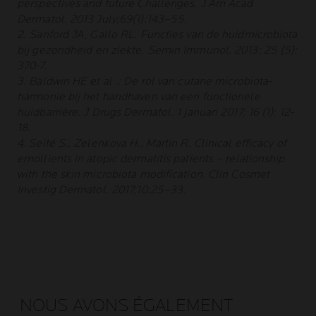
perspectives and future Challenges. J Am Acad
Dermatol. 2013 July;69(1):143–55.
2. Sanford JA, Gallo RL. Functies van de huidmicrobiota
bij gezondheid en ziekte. Semin Immunol. 2013; 25 (5):
370-7.
3. Baldwin HE et al .; De rol van cutane microbiota-
harmonie bij het handhaven van een functionele
huidbarrière. J Drugs Dermatol. 1 januari 2017; 16 (1): 12-
18.
4. Seité S., Zelenkova H., Martin R. Clinical efficacy of
emollients in atopic dermatitis patients – relationship
with the skin microbiota modification. Clin Cosmet
Investig Dermatol. 2017;10:25–33.
NOUS AVONS ÉGALEMENT