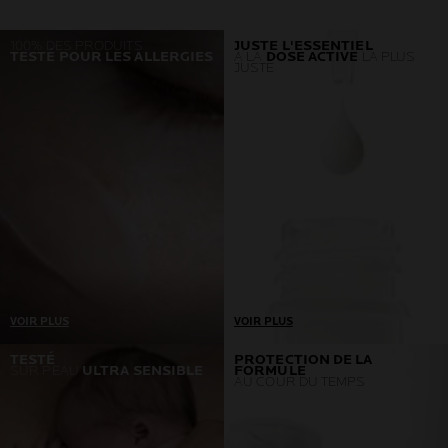
100% DES PRODUITS
JUSTE L'ESSENTIEL
TESTÉ POUR LES ALLERGIES
À LA
DOSE ACTIVE
LA PLUS
JUSTE
VOIR PLUS
VOIR PLUS
Un prérequis = Aucune
Développé en collaboration
TESTÉ
PROTECTION DE LA
SUR PEAU
ULTRA SENSIBLE
FORMULE
réaction allergique.
avec les dermatologues et
AU COUR DU TEMPS
Si nous détectons un seul
les toxicologues, nos
cas, nous retournons aux
produits ne contiennent que
laboratoires et reformulons.
les ingrédients nécessaires