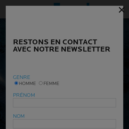
✕
✕
Menu p
RESTONS EN CONTACT
RESTONS EN CONTACT
AVEC NOTRE NEWSLETTER
AVEC NOTRE NEWSLETTER
GENRE
GENRE
HOMME
HOMME
FEMME
FEMME
PRÉNOM
PRÉNOM
NOM
NOM