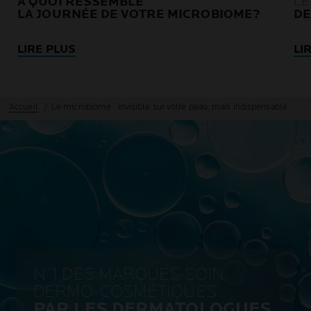
À QUOI RESSEMBLE
L’
LA JOURNÉE DE VOTRE MICROBIOME?
DE
LIRE PLUS
LI
Accueil
Le microbiome : invisible sur votre peau, mais indispensable
N°1 DES MARQUES SOIN
DERMO-COSMÉTIQUES
PAR LES DERMATOLOGUES