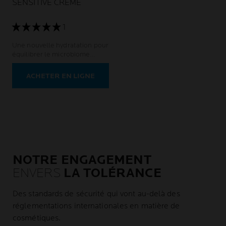
SENSITIVE CRÈME
1
Une nouvelle hydratation pour
équilibrer le microbiome
cutané. Peaux normales à
sensibles.
ACHETER EN LIGNE
NOTRE ENGAGEMENT
ENVERS
LA TOLÉRANCE
Des standards de sécurité qui vont au-delà des
réglementations internationales en matière de
cosmétiques.