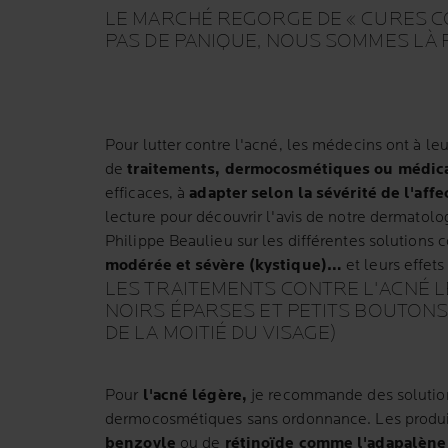
LE MARCHÉ REGORGE DE « CURES CO
PAS DE PANIQUE, NOUS SOMMES LÀ 
Pour lutter contre l'acné, les médecins ont à leu
de
traitements, dermocosmétiques ou médic
efficaces, à
adapter selon la sévérité de l'affe
lecture pour découvrir l'avis de notre dermatolo
Philippe Beaulieu sur les différentes solutions 
modérée et sévère (kystique)
…
et leurs effets
LES TRAITEMENTS CONTRE L'ACNÉ L
NOIRS ÉPARSES ET PETITS BOUTON
DE LA MOITIÉ DU VISAGE)
Pour
l'acné légère,
je recommande des solution
dermocosmétiques sans ordonnance. Les produi
benzoyle
ou de
rétinoïde comme l'adapalène