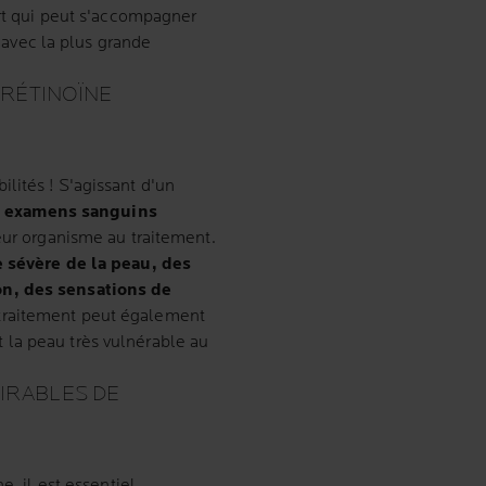
ort qui peut s'accompagner
t avec la plus grande
TRÉTINOÏNE
lités ! S'agissant d'un
 examens sanguins
eur organisme au traitement.
 sévère de la peau, des
on, des sensations de
 traitement peut également
t la peau très vulnérable au
IRABLES DE
e, il est essentiel