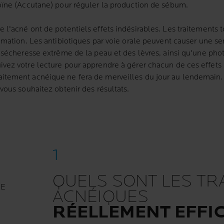
oïne (Accutane) pour réguler la production de sébum.
e l'acné ont de potentiels
effets indésirables
. Les traitements
amation. Les antibiotiques par voie orale peuvent causer une sen
e
sécheresse extrême de la peau
et des lèvres, ainsi qu'une phot
vez votre lecture pour apprendre à gérer chacun de ces effets
tement acnéique ne fera de merveilles du jour au lendemain. I
vous souhaitez obtenir des résultats.
QUELS SONT LES TR
LE
ACNÉIQUES
RÉELLEMENT EFFIC