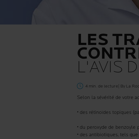
LES T
CONTRE
L'AVIS
4 min. de lecture
| By La Ro
Selon la sévérité de votre a
• des rétinoïdes topiques (p
• du
peroxyde de benzoyle
p
• des antibiotiques, tels qu