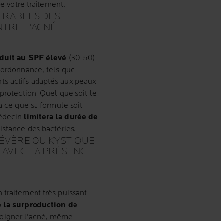
de votre traitement.
IRABLES DES
NTRE L'ACNÉ
oduit au SPF élevé
(30-50)
s ordonnance, tels que
nts actifs adaptés aux peaux
protection. Quel que soit le
à ce que sa formule soit
médecin
limitera la durée de
sistance des bactéries.
SÉVÈRE OU KYSTIQUE
, AVEC LA PRÉSENCE
n traitement très puissant
e la surproduction de
soigner l'acné, même