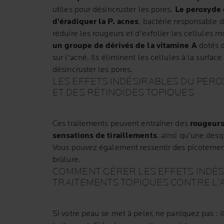
utiles pour désincruster les pores.
Le peroxyde
d'éradiquer la P. acnes
, bactérie responsable 
réduire les rougeurs et d'exfolier les cellules m
un groupe de dérivés de la vitamine A
dotés d
sur l'acné. Ils éliminent les cellules à la surfac
désincruster les pores.
LES EFFETS INDÉSIRABLES DU PER
ET DES RÉTINOÏDES TOPIQUES
Ces traitements peuvent entraîner des
rougeurs,
sensations de tiraillements
, ainsi qu'une desq
Vous pouvez également ressentir des picotemen
brûlure.
COMMENT GÉRER LES EFFETS INDÉS
TRAITEMENTS TOPIQUES CONTRE L'
Si votre peau se met à peler, ne paniquez pas : il