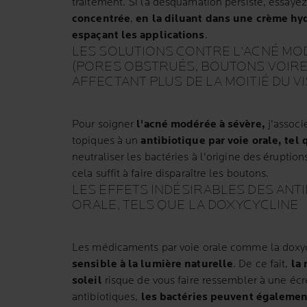
traitement. Si la desquamation persiste, essaye
concentrée
,
en la diluant dans une crème hy
espaçant les applications
.
LES SOLUTIONS CONTRE L'ACNÉ MO
(PORES OBSTRUÉS, BOUTONS VOIRE
AFFECTANT PLUS DE LA MOITIÉ DU V
Pour soigner
l'acné modérée à sévère,
j'associ
topiques à un
antibiotique par voie orale, tel 
neutraliser les bactéries à l'origine des éruption
cela suffit à faire disparaître les boutons.
LES EFFETS INDÉSIRABLES DES ANTI
ORALE, TELS QUE LA DOXYCYCLINE
Les médicaments par voie orale comme la doxyc
sensible à la lumière naturelle
. De ce fait,
la
soleil
risque de vous faire ressembler à une écre
antibiotiques,
les bactéries peuvent égaleme