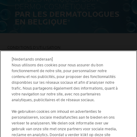
DERMO-COSMÉTIQUES
PAR LES DERMATOLOGUES
EN BELGIQUE
*
CONDITIONS D’UTILISATION
NOUS CONTACTER
PRIVACY POLICY
[Nederlands onderaan]
SITEMAP
Nous utilisons des cookies pour nous assurer du bon
COOKIES POLICY
NEWSLETTER
fonctionnement de notre site, pour personnaliser notre
FOUNDATION LA ROCHE-POSAY
contenu et nos publicités, pour proposer des fonctionnalités
disponibles sur les réseaux sociaux et afin d’analyser notre
CHOISIS TON PAYS
trafic. Nous partageons également des informations, quant à
votre navigation sur notre site, avec nos partenaires
analytiques, publicitaires et de réseaux sociaux.
We gebruiken cookies om inhoud en advertenties te
personaliseren, sociale mediafuncties aan te bieden en ons
La Roche-Posay Laboratoire Dermatologique CAI
verkeer te analyseren. We delen ook informatie over uw
86270 La Roche-Posay France
gebruik van onze site met onze partners voor sociale media,
[email protected]
reclame en analytics. Doordat u verder klikt op deze site