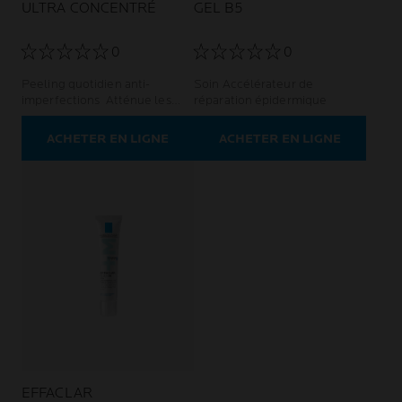
ULTRA CONCENTRÉ
GEL B5
0
0
Peeling quotidien anti-
Soin Accélérateur de
imperfections Atténue les
réparation épidermique
imperfections persistantes
Pour la peau adulte à
ACHETER EN LIGNE
ACHETER EN LIGNE
tendance acnéique
EFFACLAR