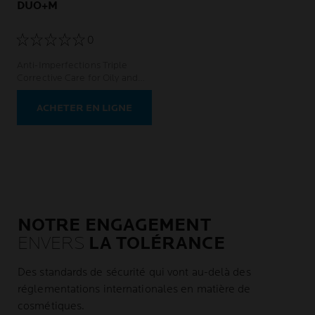
DUO+M
0
Anti-Imperfections Triple
Corrective Care for Oily and
Acne-Prone Skin, powered by
Microbiome Science.
ACHETER EN LIGNE
NOTRE ENGAGEMENT
ENVERS
LA TOLÉRANCE
Des standards de sécurité qui vont au-delà des
réglementations internationales en matière de
cosmétiques.