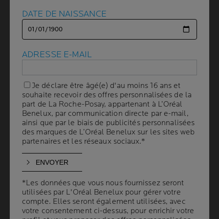
DATE DE NAISSANCE
DATE DE NAISSANCE
HYPERPIGMENTATION
POST-INFLAMMATOIRE
:
ADRESSE E-MAIL
ADRESSE E-MAIL
POURQUOI LES CICATRICES
D’ACNÉ LAISSENT-ELLES
Je déclare être âgé(e) d'au moins 16 ans et
Je déclare être âgé(e) d'au moins 16 ans et
souhaite recevoir des offres personnalisées de la
souhaite recevoir des offres personnalisées de la
DES TACHES ?
part de La Roche-Posay, appartenant à L’Oréal
part de La Roche-Posay, appartenant à L’Oréal
Benelux, par communication directe par e-mail,
Benelux, par communication directe par e-mail,
ainsi que par le biais de publicités personnalisées
ainsi que par le biais de publicités personnalisées
des marques de L’Oréal Benelux sur les sites web
des marques de L’Oréal Benelux sur les sites web
5 min. de lecture
| By La Roche-Posay
| 07 octobre 2025
partenaires et les réseaux sociaux.*
partenaires et les réseaux sociaux.*
Les cicatrices d'acné et les marques résiduelles
qu’elles
laissent
constituent
des préoccupations
esthétiques majeures pour de nombreuses personnes
.
*Les données que vous nous fournissez seront
*Les données que vous nous fournissez seront
On parle d’hyperpigmentation post-inflammatoire (HPI)
.
utilisées par L'Oréal Benelux pour gérer votre
utilisées par L'Oréal Benelux pour gérer votre
compte. Elles seront également utilisées, avec
compte. Elles seront également utilisées, avec
Comprendre l
a
formation
de ces taches
, les
différents
votre consentement ci-dessus, pour enrichir votre
votre consentement ci-dessus, pour enrichir votre
types de taches
et les méthodes
qui existent pour les