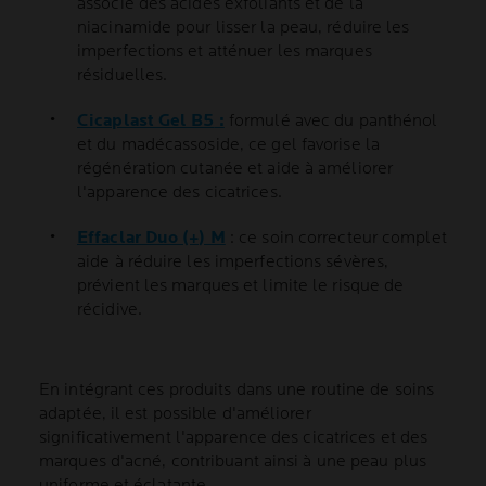
associe des acides exfoliants et de la
niacinamide pour lisser la peau, réduire les
imperfections et atténuer les marques
résiduelles.
Cicaplast Gel B5
:
formulé avec du panthénol
et du madécassoside, ce gel favorise la
régénération cutanée et aide à améliorer
l'apparence des cicatrices.
Effaclar Duo (+) M
: ce soin correcteur complet
aide à réduire les imperfections sévères,
prévient les marques et limite le risque de
récidive.
En intégrant ces produits dans une routine de soins
adaptée, il est possible d'améliorer
significativement l'apparence des cicatrices et des
marques d'acné, contribuant ainsi à une peau plus
uniforme et éclatante.