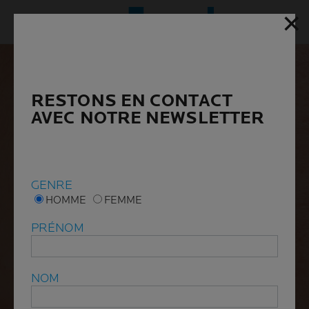
✕
✕
Menu p
RESTONS EN CONTACT
RESTONS EN CONTACT
AVEC NOTRE NEWSLETTER
AVEC NOTRE NEWSLETTER
GENRE
GENRE
HOMME
HOMME
FEMME
FEMME
PRÉNOM
PRÉNOM
NOM
NOM