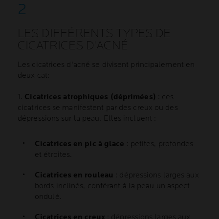
LES DIFFÉRENTS TYPES DE
CICATRICES D'ACNÉ
Les cicatrices d'acné se divisent principalement en
deux cat:
1.
Cicatrices atrophiques (déprimées)
: ces
cicatrices se manifestent par des creux ou des
dépressions sur la peau. Elles incluent :
Cicatrices en pic à glace
: petites, profondes
et étroites.
Cicatrices en rouleau
: dépressions larges aux
bords inclinés, conférant à la peau un aspect
ondulé.
Cicatrices en creux
: dépressions larges aux