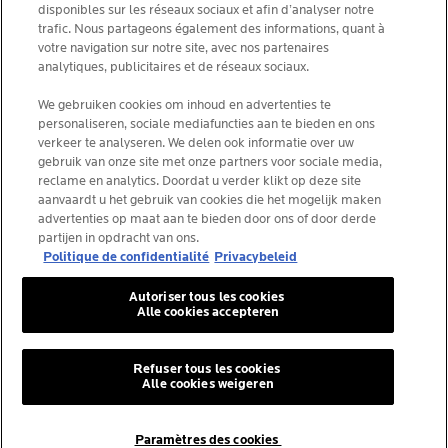
disponibles sur les réseaux sociaux et afin d’analyser notre
NEWSLETTER
FOUNDATION LA ROCHE-POSAY
trafic. Nous partageons également des informations, quant à
votre navigation sur notre site, avec nos partenaires
KIES JOUW LAND
analytiques, publicitaires et de réseaux sociaux.
We gebruiken cookies om inhoud en advertenties te
personaliseren, sociale mediafuncties aan te bieden en ons
verkeer te analyseren. We delen ook informatie over uw
gebruik van onze site met onze partners voor sociale media,
La Roche-Posay Laboratoire Dermatologique CAI
reclame en analytics. Doordat u verder klikt op deze site
86270 La Roche-Posay France
aanvaardt u het gebruik van cookies die het mogelijk maken
consumercareNL@loreal.com
advertenties op maat aan te bieden door ons of door derde
partijen in opdracht van ons.
Politique de confidentialité
Privacybeleid
*IQVIA NPA, dermocosmetica, apotheekkanaal België,
Autoriser tous les cookies
voorgeschreven producten door dermatologen, volume.
Alle cookies accepteren
YTD 08/2025, België.
Refuser tous les cookies
Alle cookies weigeren
© La Roche-Posay
© Centre Thermal de La Roche-Posay
Paramètres des cookies