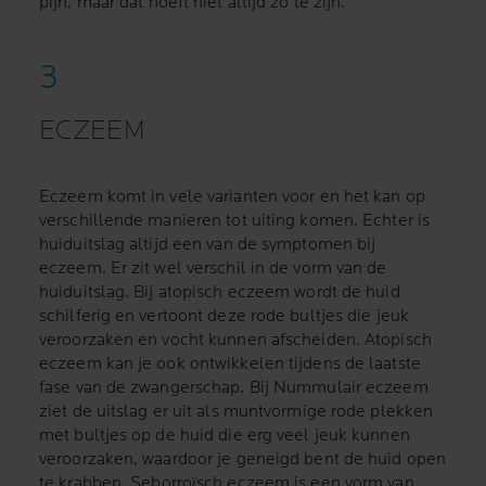
pijn, maar dat hoeft niet altijd zo te zijn.
ECZEEM
Eczeem komt in vele varianten voor en het kan op
verschillende manieren tot uiting komen. Echter is
huiduitslag altijd een van de symptomen bij
eczeem. Er zit wel verschil in de vorm van de
huiduitslag. Bij atopisch eczeem wordt de huid
schilferig en vertoont deze rode bultjes die jeuk
veroorzaken en vocht kunnen afscheiden. Atopisch
eczeem kan je ook ontwikkelen tijdens de laatste
fase van de zwangerschap. Bij Nummulair eczeem
ziet de uitslag er uit als muntvormige rode plekken
met bultjes op de huid die erg veel jeuk kunnen
veroorzaken, waardoor je geneigd bent de huid open
te krabben. Seborroïsch eczeem is een vorm van