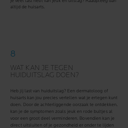
je veel last hebt van jeuk en uitslag? Raadpleeg dan
altijd de huisarts.
WAT KAN JE TEGEN
HUIDUITSLAG DOEN?
Heb jij last van huiduitslag? Een dermatoloog of
huisarts kan jou precies vertellen wat je ertegen kunt
doen. Door de achterliggende oorzaak te ontdekken,
kan je de symptomen zoals jeuk en rode bultjes al
voor een groot deel verminderen. Bovendien kan je
direct uitsluiten of je gezondheid er onder te lijden