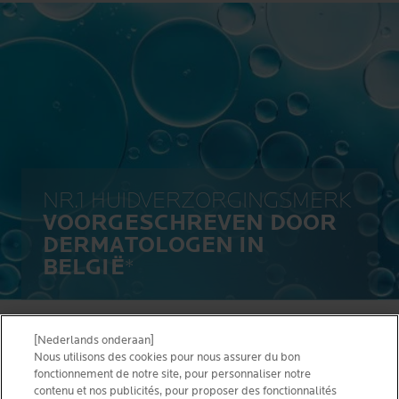
NR.1 HUIDVERZORGINGSMERK
VOORGESCHREVEN DOOR
DERMATOLOGEN IN
BELGIË
*
[Nederlands onderaan]
ALGEMENE VOORWAARDEN
CONTACTEER ONS
Nous utilisons des cookies pour nous assurer du bon
PRIVACY POLICY
fonctionnement de notre site, pour personnaliser notre
SITEMAP
contenu et nos publicités, pour proposer des fonctionnalités
COOKIES POLICY