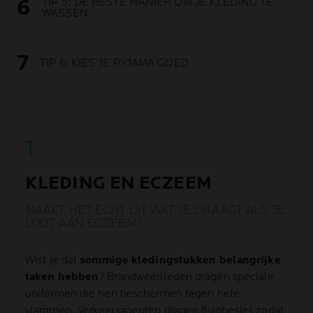
TIP 5: DE BESTE MANIER OM JE KLEDING TE
WASSEN
TIP 6: KIES JE PYJAMA GOED
KLEDING EN ECZEEM
MAAKT HET ECHT UIT WAT JE DRAAGT ALS JE
LIJDT AAN ECZEEM?
Wist je dat
sommige kledingstukken belangrijke
taken hebben
? Brandweerlieden dragen speciale
uniformen die hen beschermen tegen hete
vlammen. Verkeersagenten dragen fluohesjes zodat