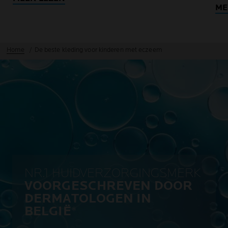
ME
Home
De beste kleding voor kinderen met eczeem
NR.1 HUIDVERZORGINGSMERK
VOORGESCHREVEN DOOR
DERMATOLOGEN IN
BELGIË
*