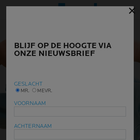
✕
✕
Hoofd
BLIJF OP DE HOOGTE VIA
BLIJF OP DE HOOGTE VIA
ONZE NIEUWSBRIEF
ONZE NIEUWSBRIEF
GESLACHT
GESLACHT
MR.
MR.
MEVR.
MEVR.
VOORNAAM
VOORNAAM
ACHTERNAAM
ACHTERNAAM