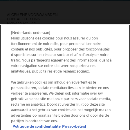
ALGEMENE VOORWAARDEN
CONTACTEER ONS
PRIVACY POLICY
SITEMAP
COOKIES POLICY
[Nederlands onderaan]
NEWSLETTER
Nous utilisons des cookies pour nous assurer du bon
FOUNDATION LA ROCHE-POSAY
fonctionnement de notre site, pour personnaliser notre
contenu et nos publicités, pour proposer des fonctionnalités
KIES JOUW LAND
disponibles sur les réseaux sociaux et afin d’analyser notre
trafic. Nous partageons également des informations, quant à
votre navigation sur notre site, avec nos partenaires
analytiques, publicitaires et de réseaux sociaux.
La Roche-Posay Laboratoire Dermatologique CAI
We gebruiken cookies om inhoud en advertenties te
personaliseren, sociale mediafuncties aan te bieden en ons
86270 La Roche-Posay France
verkeer te analyseren. We delen ook informatie over uw
[email protected]
gebruik van onze site met onze partners voor sociale media,
reclame en analytics. Doordat u verder klikt op deze site
aanvaardt u het gebruik van cookies die het mogelijk maken
*IQVIA NPA, dermocosmetica, apotheekkanaal België,
advertenties op maat aan te bieden door ons of door derde
voorgeschreven producten door dermatologen, volume.
partijen in opdracht van ons.
YTD 08/2025, België.
Politique de confidentialité
Privacybeleid