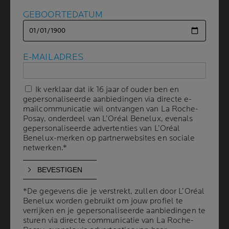
GEBOORTEDATUM
GEBOORTEDATUM
DE BESTE KLEDING
VOOR KINDEREN MET
E-MAILADRES
E-MAILADRES
ECZEEM
Ik verklaar dat ik 16 jaar of ouder ben en
Ik verklaar dat ik 16 jaar of ouder ben en
gepersonaliseerde aanbiedingen via directe e-
gepersonaliseerde aanbiedingen via directe e-
3 min leestijd
| 03 april 2024
mailcommunicatie wil ontvangen van La Roche-
mailcommunicatie wil ontvangen van La Roche-
Eczeem veroorzaakt jeukende huiduitslag. Dokters
Posay, onderdeel van L’Oréal Benelux, evenals
Posay, onderdeel van L’Oréal Benelux, evenals
gepersonaliseerde advertenties van L’Oréal
gepersonaliseerde advertenties van L’Oréal
noemen het atopische dermatitis en geven je meestal
Benelux-merken op partnerwebsites en sociale
Benelux-merken op partnerwebsites en sociale
een zalf tegen eczeem om het jeukgevoel te
netwerken.*
netwerken.*
verzachten. Heel wat zaken kunnen eczeem uitlokken,
waaronder chemicaliën in wasproducten, jeukende
stoffen, synthetische stoffen en kleding die te warm is
*De gegevens die je verstrekt, zullen door L’Oréal
*De gegevens die je verstrekt, zullen door L’Oréal
of te strak zit. Met deze 6 tips kies je kleding voor jouw
Benelux worden gebruikt om jouw profiel te
Benelux worden gebruikt om jouw profiel te
kind om het aanwakkeren van eczeem te vermijden.
verrijken en je gepersonaliseerde aanbiedingen te
verrijken en je gepersonaliseerde aanbiedingen te
sturen via directe communicatie van La Roche-
sturen via directe communicatie van La Roche-