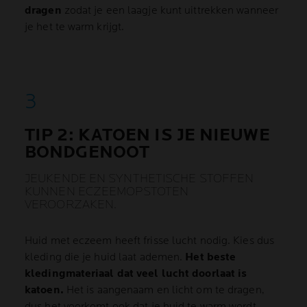
dragen
zodat je een laagje kunt uittrekken wanneer
je het te warm krijgt.
TIP 2: KATOEN IS JE NIEUWE
BONDGENOOT
JEUKENDE EN SYNTHETISCHE STOFFEN
KUNNEN ECZEEMOPSTOTEN
VEROORZAKEN.
Huid met eczeem heeft frisse lucht nodig. Kies dus
kleding die je huid laat ademen.
Het beste
kledingmateriaal dat veel lucht doorlaat is
katoen.
Het is aangenaam en licht om te dragen,
dus het voorkomt ook dat je huid te warm wordt.