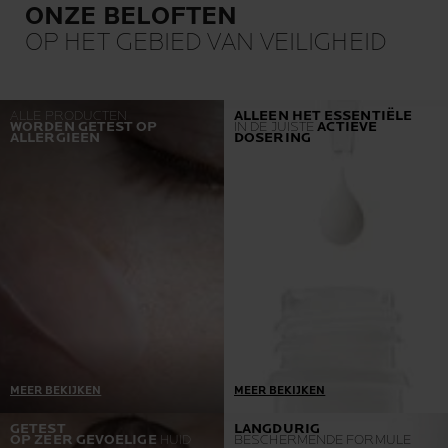
ONZE BELOFTEN
OP HET GEBIED VAN VEILIGHEID
ALLE PRODUCTEN
ALLEEN HET ESSENTIËLE
WORDEN GETEST OP
IN DE JUISTE
ACTIEVE
ALLERGIEËN
DOSERING
MEER BEKIJKEN
MEER BEKIJKEN
Eén vereiste = nul
Onze producten worden
GETEST
LANGDURIG
OP ZEER GEVOELIGE
HUID
BESCHERMENDE FORMULE
allergische reacties
ontwikkeld in samenwerking