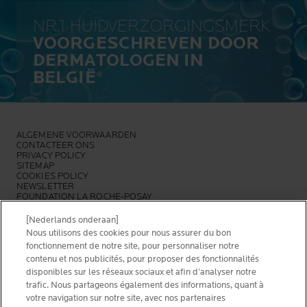
NR.1 HUIDVERZORGINGSMERK
VOORGESCHREVEN DOOR
DERMATOLOGEN IN
BELGIË
*
ALGEMENE VOORWAARDEN
CONTACTEER ONS
PRIVACY POLICY
SITEMAP
COOKIES POLICY
NEWSLETTER
FOUNDATION LA ROCHE-POSAY
[Nederlands onderaan]
KIES JOUW LAND
Nous utilisons des cookies pour nous assurer du bon
fonctionnement de notre site, pour personnaliser notre
contenu et nos publicités, pour proposer des fonctionnalités
disponibles sur les réseaux sociaux et afin d’analyser notre
trafic. Nous partageons également des informations, quant à
La Roche-Posay Laboratoire Dermatologique CAI
votre navigation sur notre site, avec nos partenaires