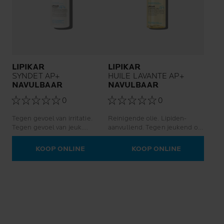
LIPIKAR
LIPIKAR
SYNDET AP+
HUILE LAVANTE AP+
NAVULBAAR
NAVULBAAR
0
0
Tegen gevoel van irritatie.
Reinigende olie. Lipiden-
Tegen gevoel van jeuk.
aanvullend. Tegen jeukend of
Ultrazachte lichaamsreiniger.
irriterend gevoel. Gezicht en
Gezicht en lichaam.
lichaam.
KOOP ONLINE
KOOP ONLINE