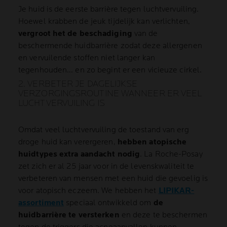
Je huid is de eerste barrière tegen luchtvervuiling.
Hoewel krabben de jeuk tijdelijk kan verlichten,
vergroot het de beschadiging
van de
beschermende huidbarrière zodat deze allergenen
en vervuilende stoffen niet langer kan
tegenhouden... en zo begint er een vicieuze cirkel.
2. VERBETER JE DAGELIJKSE
VERZORGINGSROUTINE WANNEER ER VEEL
LUCHTVERVUILING IS
Omdat veel luchtvervuiling de toestand van erg
droge huid kan verergeren,
hebben atopische
huidtypes extra aandacht nodig
. La Roche-Posay
zet zich er al 25 jaar voor in de levenskwaliteit te
verbeteren van mensen met een huid die gevoelig is
voor atopisch eczeem. We hebben het
LIPIKAR-
assortiment
speciaal ontwikkeld om
de
huidbarrière te versterken
en deze te beschermen