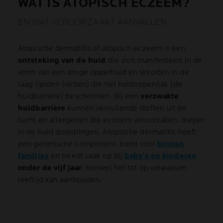
WAT IS ATOPISCH ECZEEM?
EN WAT VEROORZAAKT AANVALLEN
Atopische dermatitis of atopisch eczeem is een
ontsteking van de huid
die zich manifesteert in de
vorm van een droge opperhuid en tekorten in de
laag lipiden (vetten) die het huidoppervlak (de
huidbarrière) beschermen. Bij een
verzwakte
huidbarrière
kunnen vervuilende stoffen uit de
lucht en allergenen die eczeem veroorzaken, dieper
in de huid doordringen. Atopische dermatitis heeft
een genetische component, komt voor
binnen
families
en treedt vaak op bij
baby's en kinderen
onder de vijf jaar
, hoewel het tot op volwassen
leeftijd kan aanhouden.