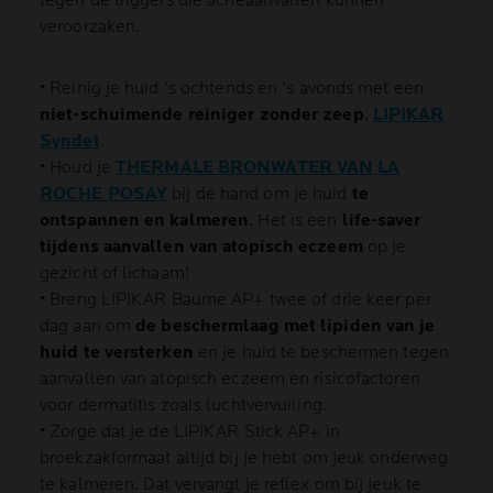
tegen de triggers die acneaanvallen kunnen
veroorzaken.
• Reinig je huid 's ochtends en 's avonds met een
niet-schuimende reiniger zonder zeep
,
LIPIKAR
Syndet
.
• Houd je
THERMALE BRONWATER VAN LA
ROCHE POSAY
bij de hand om je huid
te
ontspannen en kalmeren
. Het is een
life-saver
tijdens aanvallen van atopisch eczeem
op je
gezicht of lichaam!
• Breng LIPIKAR Baume AP+ twee of drie keer per
dag aan om
de beschermlaag met lipiden van je
huid te versterken
en je huid te beschermen tegen
aanvallen van atopisch eczeem en risicofactoren
voor dermatitis zoals luchtvervuiling.
• Zorge dat je de LIPIKAR Stick AP+ in
broekzakformaat altijd bij je hebt om jeuk onderweg
te kalmeren. Dat vervangt je reflex om bij jeuk te