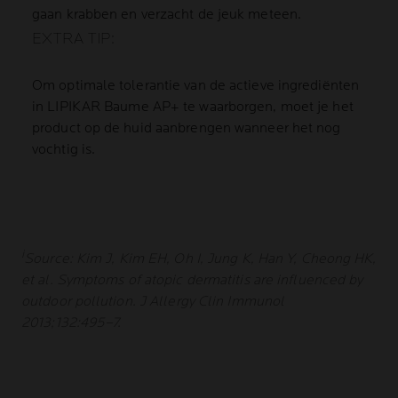
gaan krabben en verzacht de jeuk meteen.
EXTRA TIP:
Om optimale tolerantie van de actieve ingrediënten
in LIPIKAR Baume AP+ te waarborgen, moet je het
product op de huid aanbrengen wanneer het nog
vochtig is.
i
Source: Kim J, Kim EH, Oh I, Jung K, Han Y, Cheong HK,
et al. Symptoms of atopic dermatitis are influenced by
outdoor pollution. J Allergy Clin Immunol
2013;132:495–7.