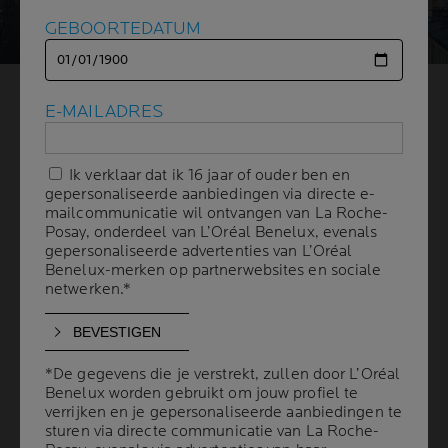
GEBOORTEDATUM
GEBOORTEDATUM
LUCHTVERVUILING IS EEN
E-MAILADRES
E-MAILADRES
WEINIG BEKENDE
Ik verklaar dat ik 16 jaar of ouder ben en
Ik verklaar dat ik 16 jaar of ouder ben en
OORZAAK
gepersonaliseerde aanbiedingen via directe e-
gepersonaliseerde aanbiedingen via directe e-
mailcommunicatie wil ontvangen van La Roche-
mailcommunicatie wil ontvangen van La Roche-
Posay, onderdeel van L’Oréal Benelux, evenals
Posay, onderdeel van L’Oréal Benelux, evenals
VAN ATOPISCH ECZEEM
gepersonaliseerde advertenties van L’Oréal
gepersonaliseerde advertenties van L’Oréal
Benelux-merken op partnerwebsites en sociale
Benelux-merken op partnerwebsites en sociale
netwerken.*
netwerken.*
3 min leestijd
| 13 januari 2022
Je wist misschien niet dat atopisch eczeem kan worden
veroorzaakt door luchtvervuiling. Wanneer de lucht
*De gegevens die je verstrekt, zullen door L’Oréal
*De gegevens die je verstrekt, zullen door L’Oréal
sterk vervuild is, kunnen zenuwaanvallen of atopische
Benelux worden gebruikt om jouw profiel te
Benelux worden gebruikt om jouw profiel te
dermatitis frequenter en ernstiger zijn. Door een
verrijken en je gepersonaliseerde aanbiedingen te
verrijken en je gepersonaliseerde aanbiedingen te
sturen via directe communicatie van La Roche-
sturen via directe communicatie van La Roche-
eenvoudige huidverzorgingsroutine te combineren met