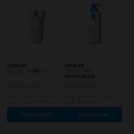
LIPIKAR
LIPIKAR
BAUME AP
+M
AX
SYNDET AP+
NAVULBAAR
0
0
Balsem met drievoudige
Tegen gevoel van irritatie.
werking, 72u hydratatie, voor
Tegen gevoel van jeuk.
de zeer droge tot atopisch-
Ultrazachte lichaamsreiniger.
eczeemgevoelige huid.
Gezicht en lichaam.
KOOP ONLINE
KOOP ONLINE
Jeukverlichting. Directe
verlichting bij droge huid.
Voorkomt terugval en