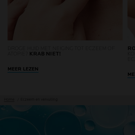
DROGE HUID MET NEIGING TOT ECZEEM OF
RO
ATOPIE?
KRAB NIET!
KO
EC
MEER LEZEN
ME
Home
Eczeem en vervuiling