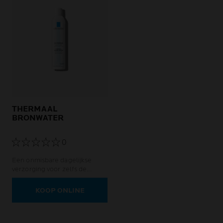
verbetert de kwaliteit van
leven, dag en nacht.
THERMAAL
BRONWATER
0
Een onmisbare dagelijkse
verzorging voor zelfs de
meest kwetsbare gevoelige
huid: pasgeborenen, kinderen,
KOOP ONLINE
volwassenen en zwangere
vrouwen.