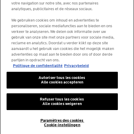
votre navigation sur notre site, avec nos partenaires
analytiques, publicitaires et de réseaux sociaux.
La Roche-Posay Laboratoire Dermatologique CAI
We gebruiken cookies om inhoud en advertenties te
personaliseren, sociale mediafuncties aan te bieden en ons
86270 La Roche-Posay France
verkeer te analyseren. We delen ook informatie over uw
[email protected]
gebruik van onze site met onze partners voor sociale media,
reclame en analytics. Doordat u verder klikt op deze site
aanvaardt u het gebruik van cookies die het mogelijk maken
*IQVIA NPA, dermocosmetica, apotheekkanaal België,
advertenties op maat aan te bieden door ons of door derde
voorgeschreven producten door dermatologen, volume.
partijen in opdracht van ons.
YTD 08/2025, België.
Politique de confidentialité
Privacybeleid
Autoriser tous les cookies
Alle cookies accepteren
© La Roche-Posay
© Centre Thermal de La Roche-Posay
Refuser tous les cookies
Alle cookies weigeren
© Getty Images
© Thinkstock
© L'ORÉAL
Paramètres des cookies
Cookie-instellingen