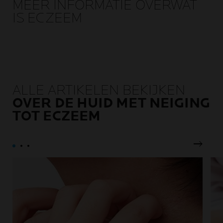
voor acne, eczeem
waarmee we langdurige
MEER INFORMATIE OVERWAT
gevoelige huid,
tolerantie en efficiëntie
IS ECZEEM
beschadigde huid of
garanderen.
verzwakt door
behandelingen tegen
kanker.
ALLE ARTIKELEN BEKIJKEN
OVER DE HUID MET NEIGING
TOT ECZEEM
Volgen