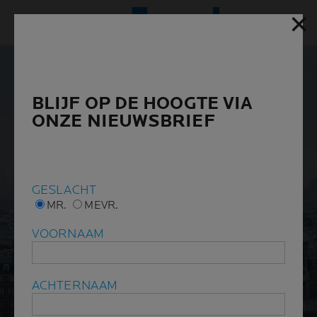
✕
✕
Hoofd
BLIJF OP DE HOOGTE VIA
BLIJF OP DE HOOGTE VIA
ONZE NIEUWSBRIEF
ONZE NIEUWSBRIEF
GESLACHT
GESLACHT
MR.
MR.
MEVR.
MEVR.
VOORNAAM
VOORNAAM
ACHTERNAAM
ACHTERNAAM