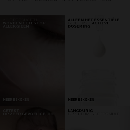
ALLE PRODUCTEN
ALLEEN HET ESSENTIËLE
WORDEN GETEST OP
IN DE JUISTE
ACTIEVE
ALLERGIEËN
DOSERING
MEER BEKIJKEN
MEER BEKIJKEN
Één vereiste = nul
Onze producten worden
GETEST
LANGDURIG
OP ZEER GEVOELIGE
HUID
BESCHERMENDE FORMULE
allergische reacties
ontwikkeld in samenwerking
Als we één allergische
met dermatologen en
reactie ontdekken, gaan we
bevatten alleen de