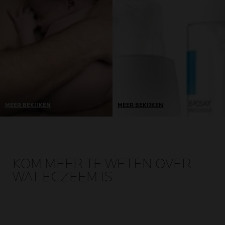
terug naar het lab voor
noodzakelijke ingrediënten
herformulering
in de juiste actieve dosering.
MEER BEKIJKEN
MEER BEKIJKEN
De tolerantie van onze
We kiezen alleen de meest
producten wordt getest op
veilige verpakking met
de meest gevoelige huid:
alleen de noodzakelijke
reactief, allergisch, gevoelig
conserveringsmiddelen,
voor acne, eczeem
waarmee we langdurige
KOM MEER TE WETEN OVER
gevoelige huid,
tolerantie en efficiëntie
WAT ECZEEM IS
beschadigde huid of
garanderen.
verzwakt door
behandelingen tegen
kanker.