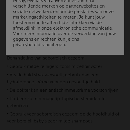
Posay, evenals via advertenties van haar
Posay, evenals via advertenties van haar
(olieproducerende) talgklieren: het gezicht, de
verschillende merken op partnerwebsites en
verschillende merken op partnerwebsites en
hoofdhuid en de borst. Het veroorzaakt rode plekken en
sociale netwerken, en om de prestaties van onze
sociale netwerken, en om de prestaties van onze
een schilferende huid met witte of gele schilfers aan
marketingactiviteiten te meten. Je kunt jouw
marketingactiviteiten te meten. Je kunt jouw
het oppervlak. Bij baby's staat het bekend als
berg
. Waar
toestemming te allen tijde intrekken via de
toestemming te allen tijde intrekken via de
afmeldlink in onze elektronische communicatie.
afmeldlink in onze elektronische communicatie.
komt seborroïsch eczeem vandaan? Het wordt
Voor meer informatie over de verwerking van jouw
Voor meer informatie over de verwerking van jouw
veroorzaakt door een gist met de naam Pityrosporum
gegevens en rechten kun je ons
gegevens en rechten kun je ons
ovale, die ontstekingen in de huid aanwakkert.
privacybeleid
privacybeleid
raadplegen.
raadplegen.
Behandeling van seborroïsch eczeem:
• Gebruik milde reinigers zoals micellair water
• Als de huid strak aanvoelt, gebruik dan een
hydraterende crème voor een gevoelige huid
• De dokter kan een antischimmelcrème voorschrijven
• Probeer zo min mogelijk topische steroïden te
gebruiken
• Gebruik voor seborroïsch eczeem op de hoofdhuid of
voor
berg bij baby's
zeer milde shampoos