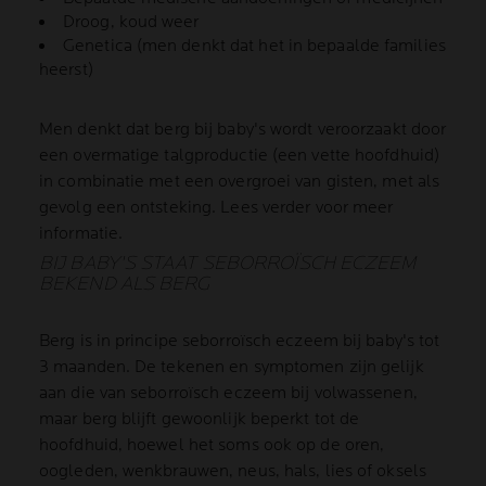
Droog, koud weer
Genetica (men denkt dat het in bepaalde families
heerst)
Men denkt dat berg bij baby's wordt veroorzaakt door
een overmatige talgproductie (een vette hoofdhuid)
in combinatie met een overgroei van gisten, met als
gevolg een ontsteking. Lees verder voor meer
informatie.
BIJ BABY'S STAAT SEBORROÏSCH ECZEEM
BEKEND ALS BERG
Berg is in principe seborroïsch eczeem bij baby's tot
3 maanden. De tekenen en symptomen zijn gelijk
aan die van seborroïsch eczeem bij volwassenen,
maar berg blijft gewoonlijk beperkt tot de
hoofdhuid, hoewel het soms ook op de oren,
oogleden, wenkbrauwen, neus, hals, lies of oksels