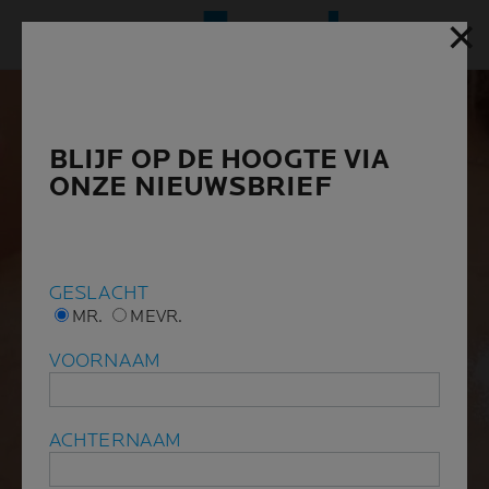
✕
✕
Hoofd
BLIJF OP DE HOOGTE VIA
BLIJF OP DE HOOGTE VIA
ONZE NIEUWSBRIEF
ONZE NIEUWSBRIEF
GESLACHT
GESLACHT
MR.
MR.
MEVR.
MEVR.
VOORNAAM
VOORNAAM
ACHTERNAAM
ACHTERNAAM