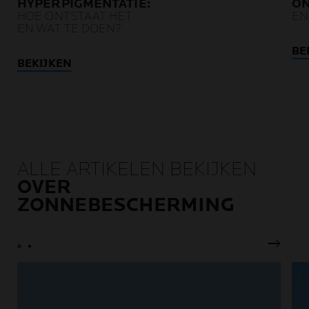
HYPERPIGMENTATIE:
ON
HOE ONTSTAAT HET
EN
EN WAT TE DOEN?
BE
BEKIJKEN
ALLE ARTIKELEN BEKIJKEN
OVER
ZONNEBESCHERMING
Volgen