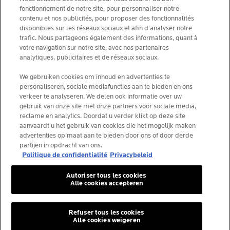
FOUNDATION LA ROCHE-POSAY
fonctionnement de notre site, pour personnaliser notre
contenu et nos publicités, pour proposer des fonctionnalités
KIES JOUW LAND
disponibles sur les réseaux sociaux et afin d’analyser notre
trafic. Nous partageons également des informations, quant à
votre navigation sur notre site, avec nos partenaires
analytiques, publicitaires et de réseaux sociaux.
La Roche-Posay Laboratoire Dermatologique CAI
We gebruiken cookies om inhoud en advertenties te
personaliseren, sociale mediafuncties aan te bieden en ons
86270 La Roche-Posay France
verkeer te analyseren. We delen ook informatie over uw
[email protected]
gebruik van onze site met onze partners voor sociale media,
reclame en analytics. Doordat u verder klikt op deze site
aanvaardt u het gebruik van cookies die het mogelijk maken
*IQVIA NPA, dermocosmetica, apotheekkanaal België,
advertenties op maat aan te bieden door ons of door derde
voorgeschreven producten door dermatologen, volume.
partijen in opdracht van ons.
YTD 08/2025, België.
Politique de confidentialité
Privacybeleid
Autoriser tous les cookies
Alle cookies accepteren
© La Roche-Posay
© Centre Thermal de La Roche-Posay
Refuser tous les cookies
Alle cookies weigeren
© Getty Images