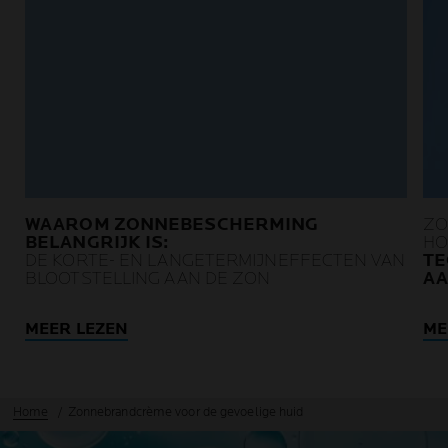
WAAROM ZONNEBESCHERMING
ZO
BELANGRIJK IS:
HO
DE KORTE- EN LANGETERMIJNEFFECTEN VAN
TE
BLOOTSTELLING AAN DE ZON
AA
MEER LEZEN
ME
Home
Zonnebrandcrème voor de gevoelige huid