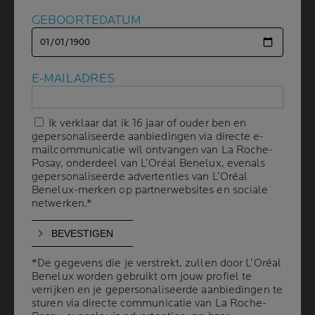
GEBOORTEDATUM
GEBOORTEDATUM
ZONNEBRANDCRÈME VOOR
DE GEVOELIGE HUID
E-MAILADRES
E-MAILADRES
5 min leestijd
| 14 augustus 2025
Ik verklaar dat ik 16 jaar of ouder ben en
Ik verklaar dat ik 16 jaar of ouder ben en
Een gevoelige gezichtshuid heeft extra bescherming
gepersonaliseerde aanbiedingen via directe e-
gepersonaliseerde aanbiedingen via directe e-
nodig in de zon. Gebruik
mailcommunicatie wil ontvangen van La Roche-
mailcommunicatie wil ontvangen van La Roche-
Posay, onderdeel van L’Oréal Benelux, evenals
Posay, onderdeel van L’Oréal Benelux, evenals
daarom
zonnebrandcrème
voor de gevoelige huid.
gepersonaliseerde advertenties van L’Oréal
gepersonaliseerde advertenties van L’Oréal
Benelux-merken op partnerwebsites en sociale
Benelux-merken op partnerwebsites en sociale
netwerken.*
netwerken.*
CONCLUSIE: ZONNEBRANDCREME IS NIET
ALLEEN IETS VOOR OP HET STRAND.
*De gegevens die je verstrekt, zullen door L’Oréal
*De gegevens die je verstrekt, zullen door L’Oréal
KIES JE FILTER: WAT IS DE BESTE
Benelux worden gebruikt om jouw profiel te
Benelux worden gebruikt om jouw profiel te
ZONNEBRANDCREME VOOR EEN GEVOELIGE
verrijken en je gepersonaliseerde aanbiedingen te
verrijken en je gepersonaliseerde aanbiedingen te
HUID?
sturen via directe communicatie van La Roche-
sturen via directe communicatie van La Roche-