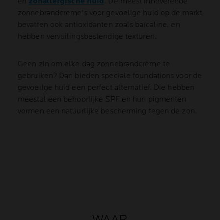
en
zonallergische huid
. De meest innoverende
zonnebrandcreme's voor gevoelige huid op de markt
bevatten ook antioxidanten zoals baïcaline, en
hebben vervuilingsbestendige texturen.
Geen zin om elke dag zonnebrandcrème te
gebruiken? Dan bieden speciale foundations voor de
gevoelige huid een perfect alternatief. Die hebben
meestal een behoorlijke SPF en hun pigmenten
vormen een natuurlijke bescherming tegen de zon.
WAAR