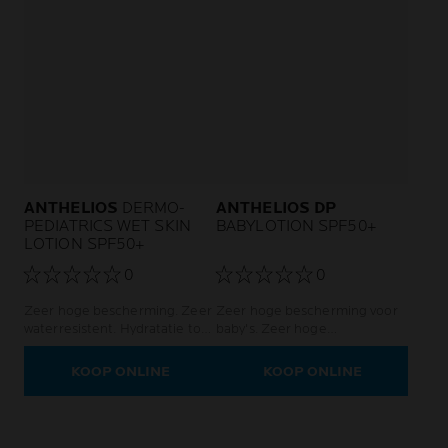
ANTHELIOS
DERMO-
ANTHELIOS DP
PEDIATRICS WET SKIN
BABYLOTION SPF50+
LOTION SPF50+
0
0
Zeer hoge bescherming. Zeer
Zeer hoge bescherming voor
waterresistent. Hydratatie tot
baby's. Zeer hoge
8 uur.
bescherming. Hoge tolerantie.
KOOP ONLINE
KOOP ONLINE