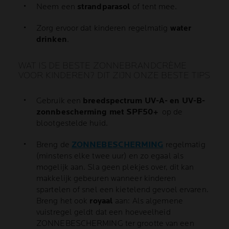
Neem een
strandparasol
of tent mee.
Zorg ervoor dat kinderen regelmatig
water
drinken
.
WAT IS DE BESTE ZONNEBRANDCRÈME
VOOR KINDEREN? DIT ZIJN ONZE BESTE TIPS
Gebruik een
breedspectrum UV-A- en UV-B-
zonnbescherming met SPF50+
op de
blootgestelde huid.
Breng de
ZONNEBESCHERMING
regelmatig
(minstens elke twee uur) en zo egaal als
mogelijk aan. Sla geen plekjes over, dit kan
makkelijk gebeuren wanneer kinderen
spartelen of snel een kietelend gevoel ervaren.
Breng het ook
royaal
aan: Als algemene
vuistregel geldt dat een hoeveelheid
ZONNEBESCHERMING ter grootte van een