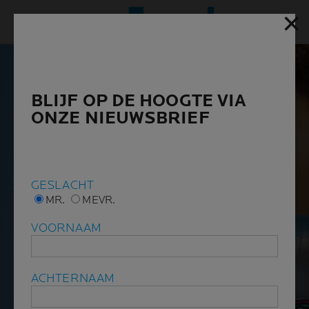
✕
✕
Hoofd
BLIJF OP DE HOOGTE VIA
BLIJF OP DE HOOGTE VIA
ONZE NIEUWSBRIEF
ONZE NIEUWSBRIEF
GESLACHT
GESLACHT
MR.
MR.
MEVR.
MEVR.
VOORNAAM
VOORNAAM
ACHTERNAAM
ACHTERNAAM