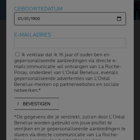
GEBOORTEDATUM
GEBOORTEDATUM
ZONNEBESCHERMING VOOR
E-MAILADRES
E-MAILADRES
KINDEREN EN HOE
Ik verklaar dat ik 16 jaar of ouder ben en
Ik verklaar dat ik 16 jaar of ouder ben en
KINDEREN BESCHERMEN
gepersonaliseerde aanbiedingen via directe e-
gepersonaliseerde aanbiedingen via directe e-
mailcommunicatie wil ontvangen van La Roche-
mailcommunicatie wil ontvangen van La Roche-
Posay, onderdeel van L’Oréal Benelux, evenals
Posay, onderdeel van L’Oréal Benelux, evenals
TEGEN DE GEVAREN VAN
gepersonaliseerde advertenties van L’Oréal
gepersonaliseerde advertenties van L’Oréal
Benelux-merken op partnerwebsites en sociale
Benelux-merken op partnerwebsites en sociale
BLOOTSTELLING AAN DE
netwerken.*
netwerken.*
ZON
*De gegevens die je verstrekt, zullen door L’Oréal
*De gegevens die je verstrekt, zullen door L’Oréal
6 min leestijd
| 03 april 2024
Benelux worden gebruikt om jouw profiel te
Benelux worden gebruikt om jouw profiel te
verrijken en je gepersonaliseerde aanbiedingen te
verrijken en je gepersonaliseerde aanbiedingen te
Baby's en peuters jonger dan 3 zouden niet direct
sturen via directe communicatie van La Roche-
sturen via directe communicatie van La Roche-