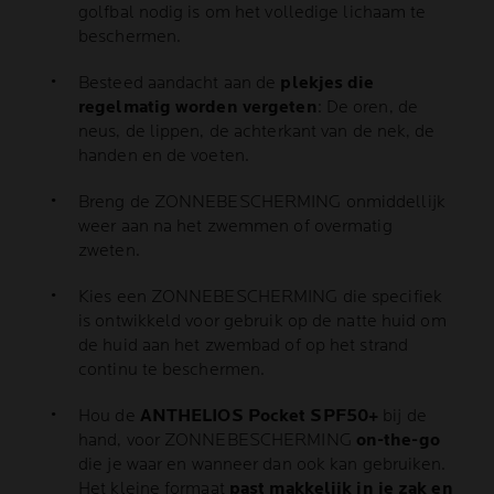
golfbal nodig is om het volledige lichaam te
beschermen.
Besteed aandacht aan de
plekjes die
regelmatig worden vergeten
: De oren, de
neus, de lippen, de achterkant van de nek, de
handen en de voeten.
Breng de ZONNEBESCHERMING onmiddellijk
weer aan na het zwemmen of overmatig
zweten.
Kies een ZONNEBESCHERMING die specifiek
is ontwikkeld voor gebruik op de natte huid om
de huid aan het zwembad of op het strand
continu te beschermen.
Hou de
ANTHELIOS Pocket SPF50+
bij de
hand, voor ZONNEBESCHERMING
on-the-go
die je waar en wanneer dan ook kan gebruiken.
Het kleine formaat
past makkelijk in je zak en