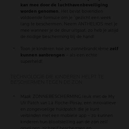
kan mee door de luchthavenbeveiliging
worden genomen
. Het bevat bovendien
voldoende formule om je ’gezicht een week
lang te beschermen. Neem ANTHELIOS met je
mee wanneer je de deur uitgaat, zo heb je altijd
de nodige bescherming bij de hand!
Toon je kinderen hoe ze zonnebrandcrème
zelf
kunnen aanbrengen
– als een echte
superheld!
TECHNOLOGIE DIE KINDEREN HELPT TE
BESCHERMEN TEGEN DE ZON
Maak ZONNEBESCHERMING leuk met de My
UV Patch van La Roche-Posay, een innovatieve
en zongevoelige huidpatch die je kunt
verbinden met een mobiele app – zo kunnen
kinderen hun blootstelling aan de zon zelf
opvolgen, zichzelf beschermen en