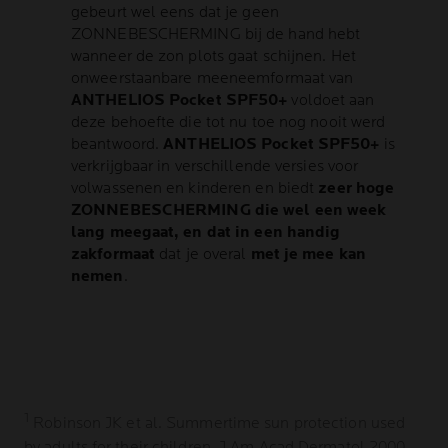
gebeurt wel eens dat je geen
ZONNEBESCHERMING bij de hand hebt
wanneer de zon plots gaat schijnen. Het
onweerstaanbare meeneemformaat van
ANTHELIOS Pocket SPF50+
voldoet aan
deze behoefte die tot nu toe nog nooit werd
beantwoord.
ANTHELIOS Pocket SPF50+
is
verkrijgbaar in verschillende versies voor
volwassenen en kinderen en biedt
zeer hoge
ZONNEBESCHERMING die wel een week
lang meegaat, en dat in een handig
zakformaat
dat je overal
met je mee kan
nemen
.
1
Robinson JK et al. Summertime sun protection used
by adults for their children. J Am Acad Dermatol 2000