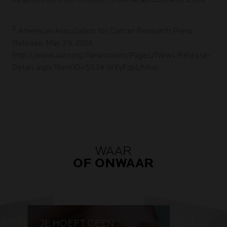
2
American Association for Cancer Research Press
Release, May 29, 2014
http://www.aacr.org/Newsroom/Pages/News-Release-
Detail.aspx?ItemID=553#.WKyFqxLhAvo
WAAR
OF ONWAAR
DE ZON KAN LE
EN ZIJN
JE HOEFT GEEN