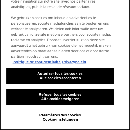
votre navigation sur notre site, avec nos partenaires
analytiques, publicitaires et de réseaux sociaux.
KIES JOUW LAND
We gebruiken cookies om inhoud en advertenties te
personaliseren, sociale mediafuncties aan te bieden en ons
verkeer te analyseren. We delen ook informatie over uw
gebruik van onze site met onze partners voor sociale media,
reclame en analytics. Doordat u verder klikt op deze site
La Roche-Posay Laboratoire Dermatologique CAI
aanvaardt u het gebruik van cookies die het mogelijk maken
86270 La Roche-Posay France
advertenties op maat aan te bieden door ons of door derde
[email protected]
partijen in opdracht van ons.
Politique de confidentialité
Privacybeleid
*IQVIA NPA, dermocosmetica, apotheekkanaal België,
Autoriser tous les cookies
Alle cookies accepteren
voorgeschreven producten door dermatologen, volume.
YTD 08/2025, België.
Refuser tous les cookies
Alle cookies weigeren
© La Roche-Posay
Paramètres des cookies
© Centre Thermal de La Roche-Posay
Cookie-instellingen
© Getty Images
© Thinkstock