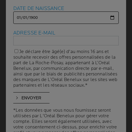
DATE DE NAISSANCE
DATE DE NAISSANCE
QU’EST-CE
QU’UN MÉLANOME ?
ADRESSE E-MAIL
ADRESSE E-MAIL
2 min. de lecture
| By La Roche-Posay
| 16 janvier 2025
Je déclare être âgé(e) d'au moins 16 ans et
Je déclare être âgé(e) d'au moins 16 ans et
Le mélanome de la peau est une masse cancéreuse qui
souhaite recevoir des offres personnalisées de la
souhaite recevoir des offres personnalisées de la
peut se propager à d’autres parties du corps. Un grain
part de La Roche-Posay, appartenant à L’Oréal
part de La Roche-Posay, appartenant à L’Oréal
Benelux, par communication directe par e-mail,
Benelux, par communication directe par e-mail,
de beauté, une tache de vieillesse ou encore une tache
ainsi que par le biais de publicités personnalisées
ainsi que par le biais de publicités personnalisées
de rousseur peuvent être des mélanomes. Si vous
des marques de L’Oréal Benelux sur les sites web
des marques de L’Oréal Benelux sur les sites web
constatez une tache sombre, une tache qui change
partenaires et les réseaux sociaux.*
partenaires et les réseaux sociaux.*
soudainement de forme sur votre peau, il est important
d’aller consulter un médecin pour exclure le risque de
mélanome ou le traiter le plus rapidement possible.
*Les données que vous nous fournissez seront
*Les données que vous nous fournissez seront
utilisées par L'Oréal Benelux pour gérer votre
utilisées par L'Oréal Benelux pour gérer votre
compte. Elles seront également utilisées, avec
compte. Elles seront également utilisées, avec
votre consentement ci-dessus, pour enrichir votre
votre consentement ci-dessus, pour enrichir votre
MÉLANOME : QUELS SONT LES FACTEURS DE