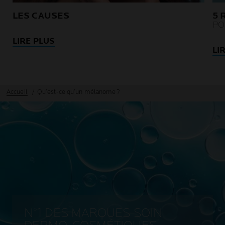
LES CAUSES
5 
PO
LIRE PLUS
LI
Accueil
Qu’est-ce qu’un mélanome ?
N°1 DES MARQUES SOIN