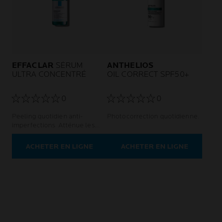
EFFACLAR
SÉRUM
ANTHELIOS
ULTRA CONCENTRÉ
OIL CORRECT SPF50+
0
0
Peeling quotidien anti-
Photocorrection quotidienne.
imperfections Atténue les
imperfections persistantes
Pour la peau adulte à
ACHETER EN LIGNE
ACHETER EN LIGNE
tendance acnéique