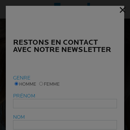
✕
✕
Menu p
RESTONS EN CONTACT
RESTONS EN CONTACT
AVEC NOTRE NEWSLETTER
AVEC NOTRE NEWSLETTER
GENRE
GENRE
HOMME
HOMME
FEMME
FEMME
PRÉNOM
PRÉNOM
NOM
NOM