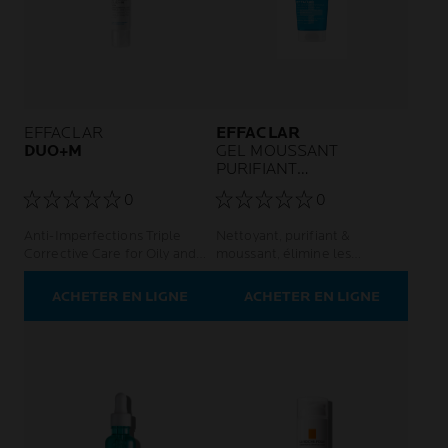
EFFACLAR
EFFACLAR
DUO+M
GEL MOUSSANT
PURIFIANT
RECHARGEABLE
0
0
Anti-Imperfections Triple
Nettoyant, purifiant &
Corrective Care for Oily and
moussant, élimine les
Acne-Prone Skin, powered by
impuretés Atténue la brillance
Microbiome Science.
Pour les peaux grasses à
ACHETER EN LIGNE
ACHETER EN LIGNE
tendance acnéique