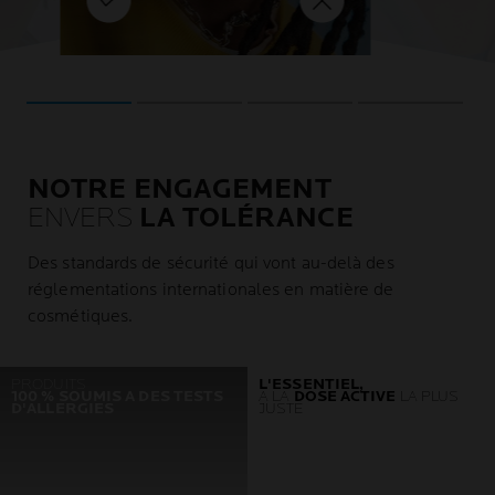
ents. Com
EN SAVOIR PLUS
e pour les
regorge !
s
 ce qui peut
apaisée. Cette approche
LUS
EN SAVOIR PLUS
fonctionne encore mieux
 réaction en
ions. Il vaut donc
lorsqu'elle est associée à des
our des douches
soins experts des peaux
sensibles comme la gamme
des.
TOLERIANE.
NOTRE ENGAGEMENT
ENVERS
LA TOLÉRANCE
Des standards de sécurité qui vont au-delà des
réglementations internationales en matière de
cosmétiques.
PRODUITS
L'ESSENTIEL,
100 % SOUMIS A DES TESTS
À LA
DOSE ACTIVE
LA PLUS
D'ALLERGIES
JUSTE