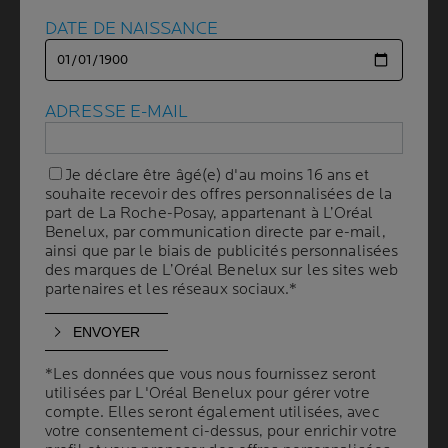
DATE DE NAISSANCE
DATE DE NAISSANCE
QUEL EST LE LIEN ENTRE
LES TACHES SUR
ADRESSE E-MAIL
ADRESSE E-MAIL
LA PEAU ET LA CARENCE
EN VITAMINE D
Je déclare être âgé(e) d'au moins 16 ans et
Je déclare être âgé(e) d'au moins 16 ans et
souhaite recevoir des offres personnalisées de la
souhaite recevoir des offres personnalisées de la
part de La Roche-Posay, appartenant à L’Oréal
part de La Roche-Posay, appartenant à L’Oréal
Benelux, par communication directe par e-mail,
Benelux, par communication directe par e-mail,
3 min. de lecture
| By La Roche-Posay
| 06 novembre 2025
ainsi que par le biais de publicités personnalisées
ainsi que par le biais de publicités personnalisées
des marques de L’Oréal Benelux sur les sites web
des marques de L’Oréal Benelux sur les sites web
La vitamine D est connue pour son rôle essentiel dans
partenaires et les réseaux sociaux.*
partenaires et les réseaux sociaux.*
la santé osseuse et le système immunitaire.
Récemment, un lien potentiel entre la carence en
vitamine D et l'apparition de taches sombres sur la peau
a été mis en avant, ce qui a suscité un grand intérêt.
*Les données que vous nous fournissez seront
*Les données que vous nous fournissez seront
utilisées par L'Oréal Benelux pour gérer votre
utilisées par L'Oréal Benelux pour gérer votre
Dans cet article, nous allons explorer la relation entre
compte. Elles seront également utilisées, avec
compte. Elles seront également utilisées, avec
les taches de la peau et la carence en vitamine D. Nous
votre consentement ci-dessus, pour enrichir votre
votre consentement ci-dessus, pour enrichir votre
vous proposerons une routine anti-taches efficace à