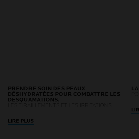
PRENDRE SOIN DES PEAUX
LA
DÉSHYDRATÉES POUR COMBATTRE LES
PO
DESQUAMATIONS,
LES TIRAILLEMENTS ET LES IRRITATIONS
LI
LIRE PLUS