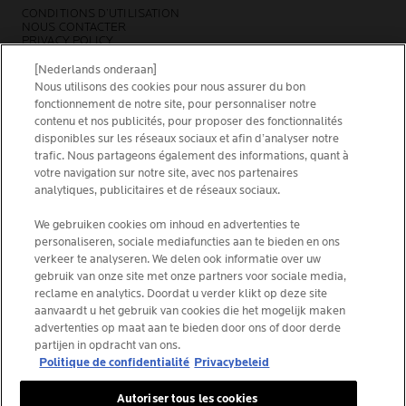
CONDITIONS D’UTILISATION
NOUS CONTACTER
PRIVACY POLICY
SITEMAP
COOKIES POLICY
[Nederlands onderaan]
NEWSLETTER
Nous utilisons des cookies pour nous assurer du bon
FOUNDATION LA ROCHE-POSAY
fonctionnement de notre site, pour personnaliser notre
contenu et nos publicités, pour proposer des fonctionnalités
CHOISIS TON PAYS
disponibles sur les réseaux sociaux et afin d’analyser notre
trafic. Nous partageons également des informations, quant à
votre navigation sur notre site, avec nos partenaires
analytiques, publicitaires et de réseaux sociaux.
La Roche-Posay Laboratoire Dermatologique CAI
We gebruiken cookies om inhoud en advertenties te
personaliseren, sociale mediafuncties aan te bieden en ons
86270 La Roche-Posay France
verkeer te analyseren. We delen ook informatie over uw
[email protected]
gebruik van onze site met onze partners voor sociale media,
reclame en analytics. Doordat u verder klikt op deze site
aanvaardt u het gebruik van cookies die het mogelijk maken
*IQVIA NPA, dermo-cosmétiques, canal pharmacie
advertenties op maat aan te bieden door ons of door derde
Belgique, volume de produits prescrits par les
partijen in opdracht van ons.
dermatologues. YTD 08/2025, Belgique
Politique de confidentialité
Privacybeleid
Autoriser tous les cookies