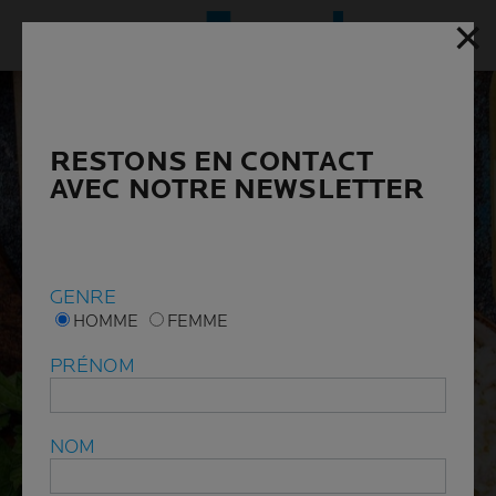
✕
✕
Menu p
RESTONS EN CONTACT
RESTONS EN CONTACT
AVEC NOTRE NEWSLETTER
AVEC NOTRE NEWSLETTER
GENRE
GENRE
HOMME
HOMME
FEMME
FEMME
PRÉNOM
PRÉNOM
NOM
NOM