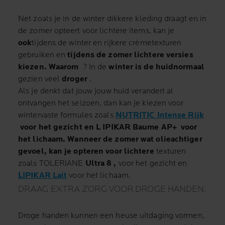
Net zoals je in de winter dikkere kleding draagt en in
de zomer opteert voor lichtere items, kan je
ook
tijdens de winter en rijkere crèmetexturen
gebruiken en
tijdens de zomer lichtere versies
kiezen.
Waarom
?
In de
winter is de huid
normaal
gezien veel
droger
.
Als je denkt dat jouw jouw huid verandert al
ontvangen het seizoen, dan kan je kiezen voor
wintervaste formules zoals
NUTRITIC Intense Rijk
voor het gezicht en L
IPIKAR Baume AP+
voor
het lichaam.
Wanneer de zomer wat olieachtiger
gevoel, kan je opteren voor lichtere
texturen
zoals TOLERIANE
Ultra 8
,
voor het gezicht en
LIPIKAR Lait
voor het lichaam.
DRAAG EXTRA ZORG VOOR DROGE HANDEN.
Droge handen kunnen een heuse uitdaging vormen,