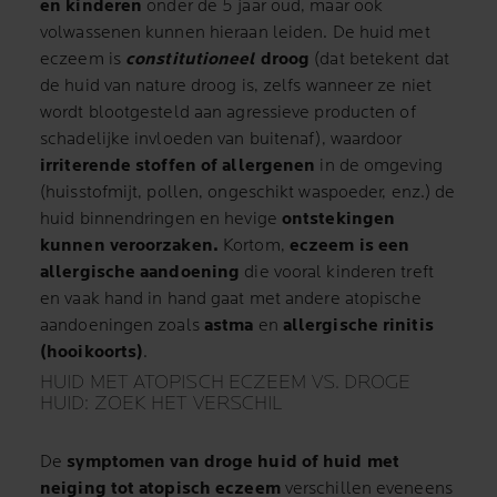
en kinderen
onder de 5 jaar oud, maar ook
volwassenen kunnen hieraan leiden. De huid met
eczeem is
constitutioneel
droog
(dat betekent dat
de huid van nature droog is, zelfs wanneer ze niet
wordt blootgesteld aan agressieve producten of
schadelijke invloeden van buitenaf), waardoor
irriterende stoffen of allergenen
in de omgeving
(huisstofmijt, pollen, ongeschikt waspoeder, enz.) de
huid binnendringen en hevige
ontstekingen
kunnen veroorzaken.
Kortom,
eczeem is een
allergische aandoening
die vooral kinderen treft
en vaak hand in hand gaat met andere atopische
aandoeningen zoals
astma
en
allergische rinitis
(hooikoorts)
.
HUID MET ATOPISCH ECZEEM VS. DROGE
HUID: ZOEK HET VERSCHIL
De
symptomen van droge huid of huid met
neiging tot atopisch eczeem
verschillen eveneens