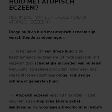
HUID MET ATOPISCH
ECZEEM?
HEB IK LAST VAN EEN DROGE HUID OF
ATOPISCH ECZEEM?
Droge huid en huid met atopisch eczeem zijn
verschillende aandoeningen
.
- In het geval van
een droge huid
is de
beschermende huidbarrière (of “hydrolipidenfilm”)
verzwakt door
schadelijke invloeden van buitenaf
(vervuiling, agressieve producten, koud weer, enz.),
wat leidt tot een zichtbaar
droge, schilferige,
schrale of gebarsten huid
.
-
Atopisch eczeem
verschilt hier redelijk sterk
van. Het is een
atopische (allergische)
aandoening
die
voornamelijk voorkomt bij baby's