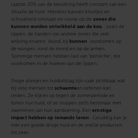
laatste 20% van de bevolking heeft constant van een
situatie de huid.
Hierdoor kunnen kloofjes en
schraalheid ontstaan en vooral op de
zones die
kunnen worden ontwikkeld aan de kou
, zoals de
lippen, de handen van andere zones die veel
wrijving ervaren.
Vooral bij
kunnen
voorkomen op
de wangen, rond de mond en op de armen.
Sommige mensen hebben last van 'perlèche', die
voorkomen in de hoeken van de lippen.
Droge plekjes en huiduitslag zijn vaak zichtbaar, wat
bij vele mensen tot
schaamte
en oefenen kan
leiden.
Ze kijken op tegen de zomerperiode en
tonen hun huid, of ze stoppen zelfs helemaal met
zwemmen van hun aandoening.
Een
ernstige
impact hebben op iemands leven
.
Gelukkig kan je
met een goede droge huid en de snelle producten
tot zeer.