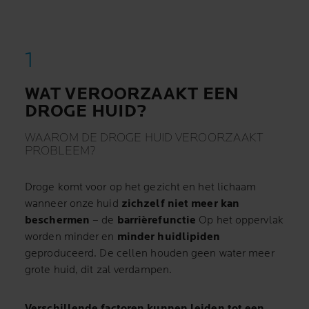
WAT VEROORZAAKT EEN
DROGE HUID?
WAAROM DE DROGE HUID VEROORZAAKT
PROBLEEM?
Droge komt voor op het gezicht en het
lichaam
wanneer onze huid
zichzelf niet meer kan
beschermen
– de
barrièrefunctie
Op het oppervlak
worden minder en
minder huidlipiden
geproduceerd.
De cellen houden geen water meer
grote huid, dit zal verdampen.
Verschillende factoren kunnen leiden tot een