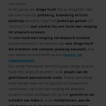
van elkaar.
In het geval van
droge huid
heb je mogelijks last
van een huid die
prikkerig, branderig of licht
jeukerig
aanvoelt, maar het
jeukerige gevoel
(of
“pruritus”) is
veel sterker bij een huid met neiging
tot atopisch eczeem
.
Bij
een huid met neiging tot atopisch eczeem
kunnen kinderen last hebben van
een droge huid
die hierdoor ook extreem jeukerig aanvoelt,
wat
een sterke invloed heeft op hun
levens- en
slaapkwaliteit.
Een ander belangrijk verschil tussen droge huid en
huid met atopisch eczeem, is de
plaats van de
geïrriteerd aanvoelende zone
. Terwijl een droge
huid eender waar op het gezicht of lichaam kan
voorkomen, zal huid met neiging tot atopisch
eczeem vooral zichtbaar zijn op het
gezicht en de
schedel van baby's
, in de
huidplooien, aan de