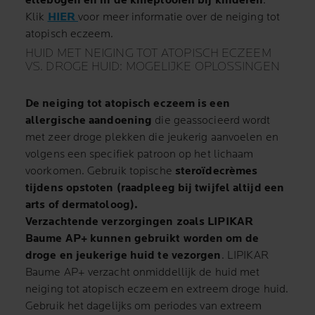
ellebogen en in de knieplooien bij kinderen
.
Klik
HIER
voor meer informatie over de neiging tot
atopisch eczeem.
HUID MET NEIGING TOT ATOPISCH ECZEEM
VS. DROGE HUID: MOGELIJKE OPLOSSINGEN
De neiging tot atopisch eczeem is een
allergische aandoening
die geassocieerd wordt
met zeer droge plekken die jeukerig aanvoelen en
volgens een specifiek patroon op het lichaam
voorkomen. Gebruik topische
steroïdecrèmes
tijdens opstoten (raadpleeg bij twijfel altijd een
arts of dermatoloog).
Verzachtende verzorgingen zoals
LIPIKAR
Baume AP+
kunnen gebruikt worden om de
droge en jeukerige huid te vezorgen
. LIPIKAR
Baume AP+ verzacht onmiddellijk de huid met
neiging tot atopisch eczeem en extreem droge huid.
Gebruik het dagelijks om periodes van extreem