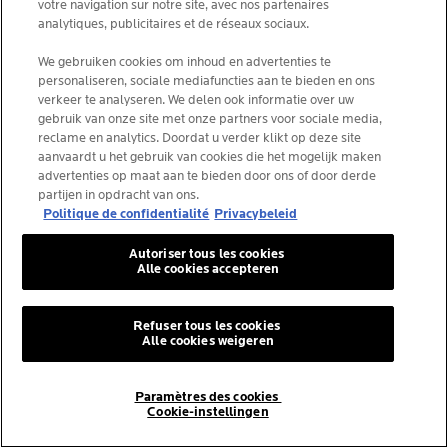
votre navigation sur notre site, avec nos partenaires
analytiques, publicitaires et de réseaux sociaux.
We gebruiken cookies om inhoud en advertenties te
NR.1 HUIDVERZORGINGSMERK
personaliseren, sociale mediafuncties aan te bieden en ons
verkeer te analyseren. We delen ook informatie over uw
VOORGESCHREVEN DOOR
gebruik van onze site met onze partners voor sociale media,
DERMATOLOGEN IN
reclame en analytics. Doordat u verder klikt op deze site
BELGIË
*
aanvaardt u het gebruik van cookies die het mogelijk maken
advertenties op maat aan te bieden door ons of door derde
partijen in opdracht van ons.
Politique de confidentialité
Privacybeleid
ALGEMENE VOORWAARDEN
Autoriser tous les cookies
CONTACTEER ONS
Alle cookies accepteren
PRIVACY POLICY
SITEMAP
COOKIES POLICY
NEWSLETTER
Refuser tous les cookies
FOUNDATION LA ROCHE-POSAY
Alle cookies weigeren
KIES JOUW LAND
Paramètres des cookies
Cookie-instellingen