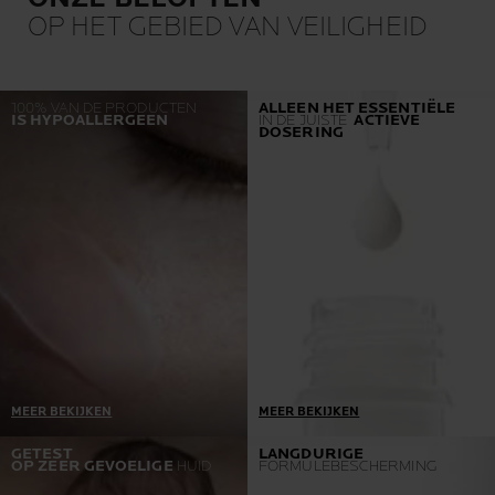
OP HET GEBIED VAN VEILIGHEID
100% VAN DE PRODUCTEN
ALLEEN HET ESSENTIËLE
IS HYPOALLERGEEN
IN DE JUISTE
ACTIEVE
DOSERING
MEER BEKIJKEN
MEER BEKIJKEN
Een voorwaarde = optimale
Onze producten worden
GETEST
LANGDURIGE
OP ZEER GEVOELIGE
HUID
FORMULEBESCHERMING
tolerantie
ontwikkeld in samenwerking
Als we een allergische
met dermatologen en