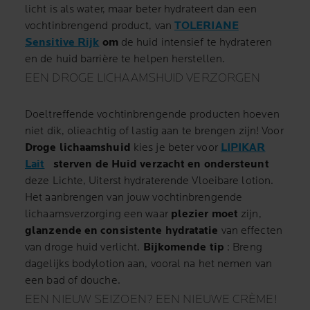
licht is als water, maar beter hydrateert dan een
vochtinbrengend product, van
TOLERIANE
Sensitive Rijk
om
de huid intensief te hydrateren
en de huid barrière te helpen herstellen.
EEN DROGE LICHAAMSHUID VERZORGEN
Doeltreffende vochtinbrengende producten hoeven
niet dik, olieachtig of lastig aan te brengen zijn!
Voor
Droge lichaamshuid
kies je beter voor
LIPIKAR
Lait
sterven de Huid verzacht en ondersteunt
deze Lichte, Uiterst hydraterende Vloeibare lotion.
Het aanbrengen van jouw vochtinbrengende
lichaamsverzorging een waar
plezier moet
zijn,
glanzende en consistente hydratatie
van effecten
van droge huid verlicht.
Bijkomende tip
: Breng
dagelijks bodylotion aan, vooral na het nemen van
een bad of douche.
EEN NIEUW SEIZOEN?
EEN NIEUWE CRÈME!