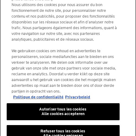
NOUS CONTACTER
Nous utilisons des cookies pour nous assurer du bon
PRIVACY POLICY
fonctionnement de notre site, pour personnaliser notre
SITEMAP
contenu et nos publicités, pour proposer des fonctionnalités
COOKIES POLICY
disponibles sur les réseaux sociaux et afin d’analyser notre
NEWSLETTER
FOUNDATION LA ROCHE-POSAY
trafic. Nous partageons également des informations, quant à
votre navigation sur notre site, avec nos partenaires
CHOISIS TON PAYS
analytiques, publicitaires et de réseaux sociaux.
We gebruiken cookies om inhoud en advertenties te
personaliseren, sociale mediafuncties aan te bieden en ons
verkeer te analyseren. We delen ook informatie over uw
gebruik van onze site met onze partners voor sociale media,
La Roche-Posay Laboratoire Dermatologique CAI
reclame en analytics. Doordat u verder klikt op deze site
86270 La Roche-Posay France
aanvaardt u het gebruik van cookies die het mogelijk maken
consumercareNL@loreal.com
advertenties op maat aan te bieden door ons of door derde
partijen in opdracht van ons.
Politique de confidentialité
Privacybeleid
*IQVIA NPA, dermo-cosmétiques, canal pharmacie
Autoriser tous les cookies
Belgique, volume de produits prescrits par les
Alle cookies accepteren
dermatologues. YTD 08/2025, Belgique
Refuser tous les cookies
Alle cookies weigeren