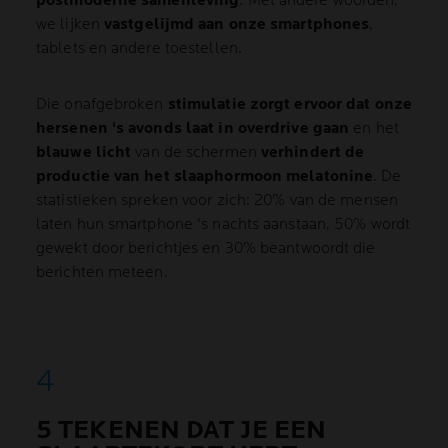
postmoderne samenleving
: Met andere woorden,
we lijken
vastgelijmd aan onze smartphones
,
tablets en andere toestellen.
Die onafgebroken
stimulatie zorgt ervoor dat onze
hersenen 's avonds laat in overdrive gaan
en het
blauwe licht
van de schermen
verhindert de
productie van het slaaphormoon melatonine
. De
statistieken spreken voor zich: 20% van de mensen
laten hun smartphone 's nachts aanstaan, 50% wordt
gewekt door berichtjes en 30% beantwoordt die
berichten meteen.
5 TEKENEN DAT JE EEN