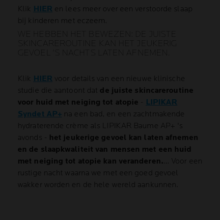
Klik
HIER
en lees meer over een verstoorde slaap
bij kinderen met eczeem.
WE HEBBEN HET BEWEZEN: DE JUISTE
SKINCAREROUTINE KAN HET JEUKERIG
GEVOEL 'S NACHTS LATEN AFNEMEN.
Klik
HIER
voor details van een nieuwe klinische
studie die aantoont dat
de juiste skincareroutine
voor huid met neiging tot atopie
-
LIPIKAR
Syndet AP+
na een bad, en een zachtmakende
hydraterende crème als LIPIKAR Baume AP+ 's
avonds -
het jeukerige gevoel kan laten afnemen
en de slaapkwaliteit van mensen met een huid
met neiging tot atopie kan veranderen.
… Voor een
rustige nacht waarna we met een goed gevoel
wakker worden en de hele wereld aankunnen.