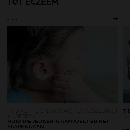
TOT ECZEEM
Volgen
HUID MET NEIGING TOT ATOPISCH ECZEEM BIJ
TI
KINDEREN:
OV
HUID DIE JEUKERIG AANVOELT BIJ HET
SLAPENGAAN