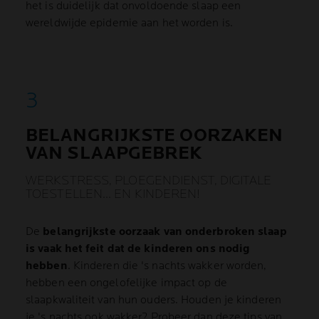
het is duidelijk dat onvoldoende slaap een
wereldwijde epidemie aan het worden is.
BELANGRIJKSTE OORZAKEN
VAN SLAAPGEBREK
WERKSTRESS, PLOEGENDIENST, DIGITALE
TOESTELLEN… EN KINDEREN!
De
belangrijkste oorzaak van onderbroken slaap
is vaak het feit dat de kinderen ons nodig
hebben
. Kinderen die 's nachts wakker worden,
hebben een ongelofelijke impact op de
slaapkwaliteit van hun ouders. Houden je kinderen
je 's nachts ook wakker? Probeer dan deze tips van