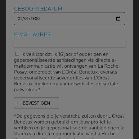
GEBOORTEDATUM
GEBOORTEDATUM
WAAROM SLAAPTEKORT
SLECHT IS
E-MAILADRES
E-MAILADRES
VOOR ONZE GEZONDHEID
(EN ONS GELUK!)
Ik verklaar dat ik 16 jaar of ouder ben en
Ik verklaar dat ik 16 jaar of ouder ben en
gepersonaliseerde aanbiedingen via directe e-
gepersonaliseerde aanbiedingen via directe e-
mailcommunicatie wil ontvangen van La Roche-
mailcommunicatie wil ontvangen van La Roche-
Posay, onderdeel van L’Oréal Benelux, evenals
Posay, onderdeel van L’Oréal Benelux, evenals
6 min leestijd
| 03 april 2024
gepersonaliseerde advertenties van L’Oréal
gepersonaliseerde advertenties van L’Oréal
Benelux-merken op partnerwebsites en sociale
Benelux-merken op partnerwebsites en sociale
Het is officieel: slaapgebrek is een epidemie. Een derde
netwerken.*
netwerken.*
van alle volwassenen slaapt minder dan algemeen
wordt aanbevolen. Experts leggen de schuld bij
werkstress, ploegendienst en het gebruik van digitale
toestellen 's avonds laat, waardoor onze hersenen
*De gegevens die je verstrekt, zullen door L’Oréal
*De gegevens die je verstrekt, zullen door L’Oréal
Benelux worden gebruikt om jouw profiel te
Benelux worden gebruikt om jouw profiel te
steeds stand-by bljiven. Begrijpelijkerwijs wordt ook de
verrijken en je gepersonaliseerde aanbiedingen te
verrijken en je gepersonaliseerde aanbiedingen te
slaap van ouders met jonge kinderen vaak onderbroken!
sturen via directe communicatie van La Roche-
sturen via directe communicatie van La Roche-
Slaapgebrek heeft verreikende effecten op korte en