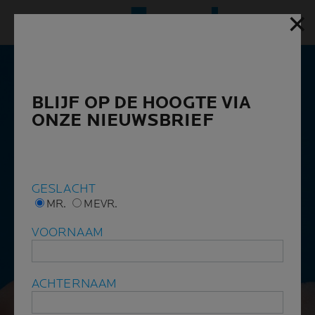
✕
✕
Hoofd
BLIJF OP DE HOOGTE VIA
BLIJF OP DE HOOGTE VIA
ONZE NIEUWSBRIEF
ONZE NIEUWSBRIEF
GESLACHT
GESLACHT
MR.
MR.
MEVR.
MEVR.
VOORNAAM
VOORNAAM
ACHTERNAAM
ACHTERNAAM