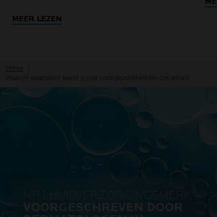
ME
MEER LEZEN
Home
Waarom slaaptekort slecht is voor onze gezondheid (en ons geluk)!
NR.1 HUIDVERZORGINGSMERK
VOORGESCHREVEN DOOR