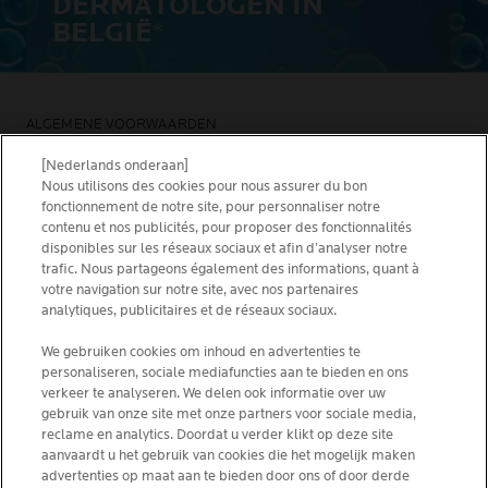
DERMATOLOGEN IN
BELGIË
*
ALGEMENE VOORWAARDEN
CONTACTEER ONS
PRIVACY POLICY
[Nederlands onderaan]
SITEMAP
Nous utilisons des cookies pour nous assurer du bon
COOKIES POLICY
NEWSLETTER
fonctionnement de notre site, pour personnaliser notre
FOUNDATION LA ROCHE-POSAY
contenu et nos publicités, pour proposer des fonctionnalités
disponibles sur les réseaux sociaux et afin d’analyser notre
KIES JOUW LAND
trafic. Nous partageons également des informations, quant à
votre navigation sur notre site, avec nos partenaires
analytiques, publicitaires et de réseaux sociaux.
We gebruiken cookies om inhoud en advertenties te
personaliseren, sociale mediafuncties aan te bieden en ons
La Roche-Posay Laboratoire Dermatologique CAI
verkeer te analyseren. We delen ook informatie over uw
86270 La Roche-Posay France
gebruik van onze site met onze partners voor sociale media,
[email protected]
reclame en analytics. Doordat u verder klikt op deze site
aanvaardt u het gebruik van cookies die het mogelijk maken
advertenties op maat aan te bieden door ons of door derde