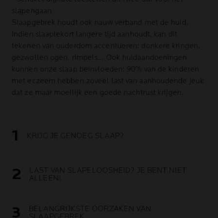
slapengaan
Slaapgebrek houdt ook nauw verband met de huid.
Indien slaaptekort langere tijd aanhoudt, kan dit
tekenen van ouderdom accentueren: donkere kringen,
gezwollen ogen, rimpels… Ook huidaandoeningen
kunnen onze slaap beïnvloeden: 90% van de kinderen
met eczeem hebben zoveel last van aanhoudende jeuk
dat ze maar moeilijk een goede nachtrust krijgen.
KRIJG JE GENOEG SLAAP?
LAST VAN SLAPELOOSHEID? JE BENT NIET
ALLEEN!
BELANGRIJKSTE OORZAKEN VAN
SLAAPGEBREK