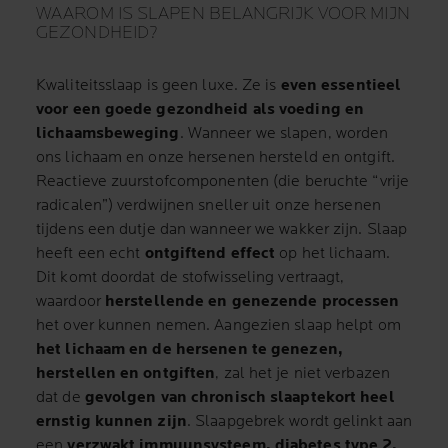
WAAROM IS SLAPEN BELANGRIJK VOOR MIJN
GEZONDHEID?
Kwaliteitsslaap is geen luxe. Ze is
even essentieel
voor een goede gezondheid als voeding en
lichaamsbeweging
. Wanneer we slapen, worden
ons lichaam en onze hersenen hersteld en ontgift.
Reactieve zuurstofcomponenten (die beruchte “vrije
radicalen”) verdwijnen sneller uit onze hersenen
tijdens een dutje dan wanneer we wakker zijn. Slaap
heeft een echt
ontgiftend effect
op het lichaam.
Dit komt doordat de stofwisseling vertraagt,
waardoor
herstellende en genezende processen
het over kunnen nemen. Aangezien slaap helpt om
het lichaam en de hersenen te genezen,
herstellen en ontgiften
, zal het je niet verbazen
dat de
gevolgen van chronisch slaaptekort heel
ernstig kunnen zijn
. Slaapgebrek wordt gelinkt aan
een
verzwakt immuunsysteem, diabetes type 2,