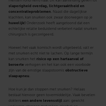
mensen rond hem/haar. Dit kan aanleiding geven tot
slaperigheid overdag, lichtgeraaktheid en
concentratieproblemen
. Naast die dagelijkse
klachten, kan snurken ook zwaar doorwegen op je
huwelijk!
Onderzoek heeft aangetoond dat een
echtelijke relatie beduidend verbetert nadat snurken
chirurgisch is gecorrigeerd.
Hoewel het vaak komisch wordt uitgebeeld, valt er
met snurken echt niet te lachen. Op lange termijn
kan snurken het
risico op een hartaanval of
beroerte
verhogen en het kan ook een voorbode
zijn van de ernstige slaapstoornis
obstructieve
slaapapneu
.
Hoe kun je dan stoppen met snurken? Helaas
bestaat hiervoor geen tovermiddeltje. Vaak bevelen
dokters
een andere levensstijl
aan: gewicht