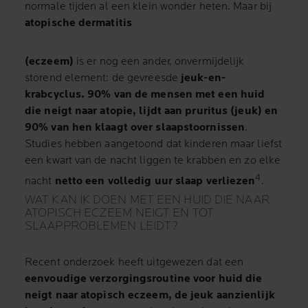
normale tijden al een klein wonder heten. Maar bij
atopische dermatitis
(eczeem)
is er nog een ander, onvermijdelijk
storend element: de gevreesde
jeuk-en-
krabcyclus. 90% van de mensen met een huid
die neigt naar atopie, lijdt aan pruritus (jeuk) en
90% van hen klaagt over slaapstoornissen
.
Studies hebben aangetoond dat kinderen maar liefst
een kwart van de nacht liggen te krabben en zo elke
4
nacht
netto een volledig uur slaap verliezen
.
WAT KAN IK DOEN MET EEN HUID DIE NAAR
ATOPISCH ECZEEM NEIGT EN TOT
SLAAPPROBLEMEN LEIDT?
Recent onderzoek heeft uitgewezen dat een
eenvoudige verzorgingsroutine voor huid die
neigt naar atopisch eczeem, de jeuk aanzienlijk