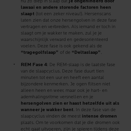
nu zo diep in slaap dat
je ongehinderd door
lawaai en andere storende factoren heen
slaapt
(tot een zeker niveau!). Hersenscans
laten zien dat onze hersengolven in deze fase
vertragen en verbreden. Als iemand er toch in
slaagt om je wakker te maken, zul je je
waarschijnlijk verward en gedesoriënteerd
voelen. Deze fase is ook gekend als de
“tragegolfslaap”
of de
“Deltaslaap”
.
REM Fase 4
: De REM-slaap is de laatste fase
van de slaapcyclus. Deze fase duurt tien
minuten tot een uur en heeft een aantal
bijzondere kenmerken. Je ogen flitsen niet
alleen heen en weer, maar ook je hart- en
ademhalingsritme versnellen en je
hersengolven zien er haast hetzelfde uit als
wanneer je wakker bent
. In deze fase van de
slaapcyclus vinden de meest
intense dromen
plaats. Om te voorkomen dat je die dromen ook
echt gaat uitvoeren, zijn je spieren tijdens deze