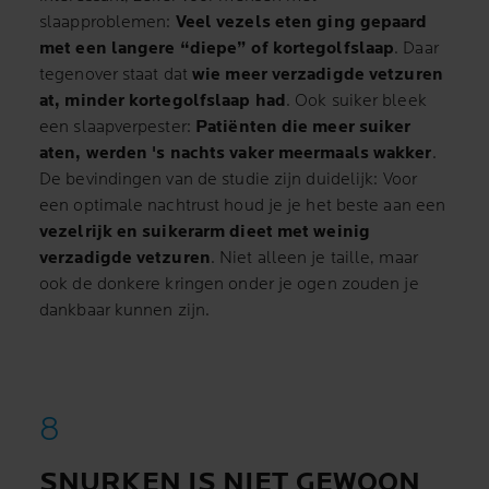
slaapproblemen:
Veel vezels eten ging gepaard
met een langere “diepe” of kortegolfslaap
. Daar
tegenover staat dat
wie meer verzadigde vetzuren
at, minder kortegolfslaap had
. Ook suiker bleek
een slaapverpester:
Patiënten die meer suiker
aten, werden 's nachts vaker meermaals wakker
.
De bevindingen van de studie zijn duidelijk: Voor
een optimale nachtrust houd je je het beste aan een
vezelrijk en suikerarm dieet met weinig
verzadigde vetzuren
. Niet alleen je taille, maar
ook de donkere kringen onder je ogen zouden je
dankbaar kunnen zijn.
SNURKEN IS NIET GEWOON