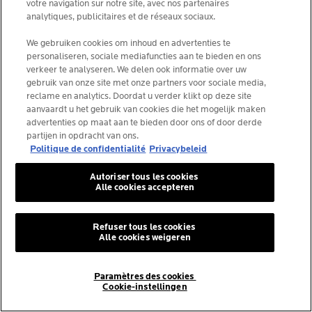
votre navigation sur notre site, avec nos partenaires
analytiques, publicitaires et de réseaux sociaux.
WAAR
We gebruiken cookies om inhoud en advertenties te
personaliseren, sociale mediafuncties aan te bieden en ons
OF ONWAAR
verkeer te analyseren. We delen ook informatie over uw
gebruik van onze site met onze partners voor sociale media,
reclame en analytics. Doordat u verder klikt op deze site
aanvaardt u het gebruik van cookies die het mogelijk maken
advertenties op maat aan te bieden door ons of door derde
partijen in opdracht van ons.
KAN V
ATITIS
Politique de confidentialité
Privacybeleid
OPSTOTEN VAN ECZEEM
KUNNEN
WAA
K
A
N
B
E
S
M
E
T
T
E
J
K
J
Autoriser tous les cookies
WORDEN
WAAR
Alle cookies accepteren
VEROORZAAKT DOOR
Bepaalde s
Als je denkt
verergerende
voor jouw nei
ec
of die va
dan naar
te laten 
te
(vaak gaat
pind
elk, soja,
 eczee
m
niet bes
isch eczee
STRESS.
Refuser tous les cookies
We weten niet precies waarom,
 der
andoening
Alle cookies weigeren
maar experts geven aan dat
ijk.
kunnen opsto
m
emoties, schokken en stress een
belangrijke rol kunnen spelen
Paramètres des cookies
bij het veroorzaken van opstoten
zorgd
rzachtende
Cookie-instellingen
van eczeem. Neiging tot