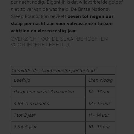
per nacht nodig. Eigenlijk is dat wijdverbreide geloof
niet zo ver van de waarheid. De Britse National
Sleep Foundation beveelt
zeven tot negen uur
slaap per nacht aan voor volwassenen tussen
achttien en vierenzestig jaar
.
OVERZICHT VAN DE SLAAPBEHOEFTEN
VOOR IEDERE LEEFTIJD:
1
Gemiddelde slaapbehoefte per leeftijd
Leeftijd
Uren Nodig
Pasgeborene tot 3 maanden
14 - 17 uur
4 tot 11 maanden
12 - 15 uur
1 tot 2 jaar
11 - 14 uur
3 tot 5 jaar
10 - 13 uur