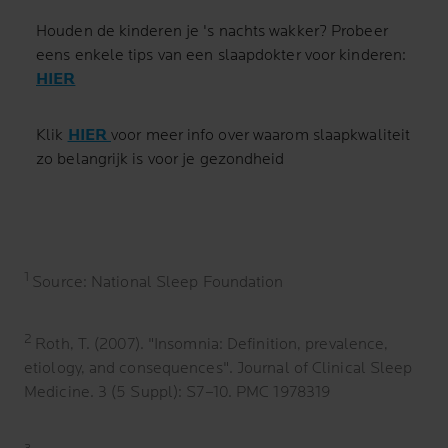
Houden de kinderen je 's nachts wakker? Probeer
eens enkele tips van een slaapdokter voor kinderen:
HIER
Klik
HIER
voor meer info over waarom slaapkwaliteit
zo belangrijk is voor je gezondheid
1
Source: National Sleep Foundation
2
Roth, T. (2007). "Insomnia: Definition, prevalence,
etiology, and consequences". Journal of Clinical Sleep
Medicine. 3 (5 Suppl): S7–10. PMC 1978319