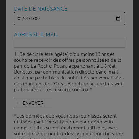
DATE DE NAISSANCE
DATE DE NAISSANCE
COMMENT DIFFÉRENCIER
LES DIFFÉRENTS TYPES DE
ADRESSE E-MAIL
ADRESSE E-MAIL
TACHES
QUE L’ON PEUT AVOIR
Je déclare être âgé(e) d'au moins 16 ans et
Je déclare être âgé(e) d'au moins 16 ans et
souhaite recevoir des offres personnalisées de la
souhaite recevoir des offres personnalisées de la
SUR LA PEAU ?
part de La Roche-Posay, appartenant à L’Oréal
part de La Roche-Posay, appartenant à L’Oréal
Benelux, par communication directe par e-mail,
Benelux, par communication directe par e-mail,
ainsi que par le biais de publicités personnalisées
ainsi que par le biais de publicités personnalisées
des marques de L’Oréal Benelux sur les sites web
des marques de L’Oréal Benelux sur les sites web
4 min. de lecture
| By La Roche-Posay
| 06 novembre 2025
partenaires et les réseaux sociaux.*
partenaires et les réseaux sociaux.*
Les taches sur le visage, également appelées
hyperpigmentations, sont des zones où la peau
présente une coloration plus foncée que le teint
*Les données que vous nous fournissez seront
*Les données que vous nous fournissez seront
naturel. Elles résultent d'une production excessive de
utilisées par L'Oréal Benelux pour gérer votre
utilisées par L'Oréal Benelux pour gérer votre
compte. Elles seront également utilisées, avec
compte. Elles seront également utilisées, avec
mélanine, le pigment responsable de la couleur de la
votre consentement ci-dessus, pour enrichir votre
votre consentement ci-dessus, pour enrichir votre
peau. Plusieurs types de taches peuvent apparaître sur