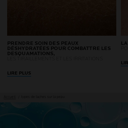
PRENDRE SOIN DES PEAUX
LA
DÉSHYDRATÉES POUR COMBATTRE LES
PO
DESQUAMATIONS,
LES TIRAILLEMENTS ET LES IRRITATIONS
LI
LIRE PLUS
Accueil
types de taches sur la peau