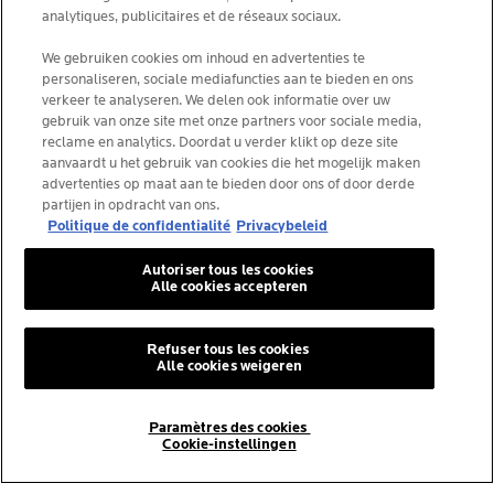
analytiques, publicitaires et de réseaux sociaux.
We gebruiken cookies om inhoud en advertenties te
personaliseren, sociale mediafuncties aan te bieden en ons
La Roche-Posay Laboratoire Dermatologique CAI
verkeer te analyseren. We delen ook informatie over uw
86270 La Roche-Posay France
gebruik van onze site met onze partners voor sociale media,
[email protected]
reclame en analytics. Doordat u verder klikt op deze site
aanvaardt u het gebruik van cookies die het mogelijk maken
advertenties op maat aan te bieden door ons of door derde
partijen in opdracht van ons.
*IQVIA NPA, dermo-cosmétiques, canal pharmacie
Politique de confidentialité
Privacybeleid
Belgique, volume de produits prescrits par les
dermatologues. YTD 08/2025, Belgique
Autoriser tous les cookies
Alle cookies accepteren
© La Roche-Posay
Refuser tous les cookies
Alle cookies weigeren
© Centre thermal de La Roche-Posay
© Getty Images
© Thinkstock
Paramètres des cookies
Cookie-instellingen
© L'ORÉAL