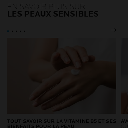
allergique, acnéique,
conservateurs nécessaires
EN SAVOIR PLUS SUR
atopique, délicates ou
pour garantir une tolérance
LES PEAUX SENSIBLES
fragilisées par les
intacte et une efficacité
traitements contre le cancer.
durable.
Pannea
TOUT SAVOIR SUR LA VITAMINE B5 ET SES
AV
BIENFAITS POUR LA PEAU
QU