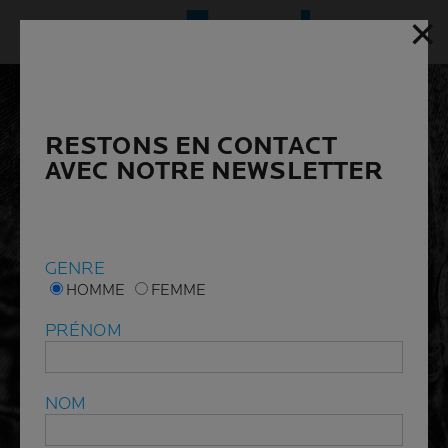
✕
✕
Menu p
RESTONS EN CONTACT
RESTONS EN CONTACT
AVEC NOTRE NEWSLETTER
AVEC NOTRE NEWSLETTER
GENRE
GENRE
HOMME
HOMME
FEMME
FEMME
PRÉNOM
PRÉNOM
NOM
NOM