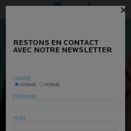
✕
✕
Menu p
RESTONS EN CONTACT
RESTONS EN CONTACT
AVEC NOTRE NEWSLETTER
AVEC NOTRE NEWSLETTER
GENRE
GENRE
HOMME
HOMME
FEMME
FEMME
PRÉNOM
PRÉNOM
NOM
NOM