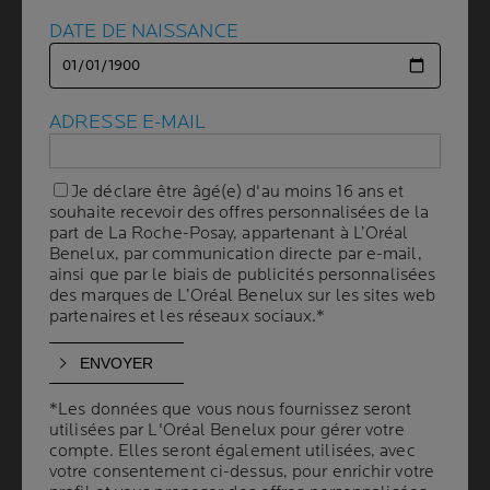
DATE DE NAISSANCE
DATE DE NAISSANCE
COMMENT NETTOYER ET
PRENDRE SOIN DE
ADRESSE E-MAIL
ADRESSE E-MAIL
SA PEAU GRASSE À
TENDANCE ACNÉIQUE ?
Je déclare être âgé(e) d'au moins 16 ans et
Je déclare être âgé(e) d'au moins 16 ans et
souhaite recevoir des offres personnalisées de la
souhaite recevoir des offres personnalisées de la
part de La Roche-Posay, appartenant à L’Oréal
part de La Roche-Posay, appartenant à L’Oréal
Benelux, par communication directe par e-mail,
Benelux, par communication directe par e-mail,
5 min. de lecture
| By La Roche-Posay
| 03 avril 2024
ainsi que par le biais de publicités personnalisées
ainsi que par le biais de publicités personnalisées
des marques de L’Oréal Benelux sur les sites web
des marques de L’Oréal Benelux sur les sites web
La plupart d'entre nous auront, à un moment de leur
partenaires et les réseaux sociaux.*
partenaires et les réseaux sociaux.*
vie, la peau grasse en raison d'une surproduction de
sébum. Il est essentiel de savoir comment prendre soin
de sa peau grasse pour éviter l'apparition de points
noirs, de boutons blancs et d'autres symptômes de
*Les données que vous nous fournissez seront
*Les données que vous nous fournissez seront
utilisées par L'Oréal Benelux pour gérer votre
utilisées par L'Oréal Benelux pour gérer votre
l'acné :
compte. Elles seront également utilisées, avec
compte. Elles seront également utilisées, avec
votre consentement ci-dessus, pour enrichir votre
votre consentement ci-dessus, pour enrichir votre
• Utilisez des nettoyants doux, tels que les eaux