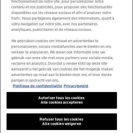
fonctionnement de notre site, pour personnaliser notre
contenu et nos publicités, pour proposer des fonctionnalités
CHOISIS TON PAYS
disponibles sur les réseaux sociaux et afin d’analyser notre
trafic. Nous partageons également des informations, quant à
votre navigation sur notre site, avec nos partenaires
analytiques, publicitaires et de réseaux sociaux.
La Roche-Posay Laboratoire Dermatologique CAI
We gebruiken cookies om inhoud en advertenties te
personaliseren, sociale mediafuncties aan te bieden en ons
86270 La Roche-Posay France
verkeer te analyseren. We delen ook informatie over uw
[email protected]
gebruik van onze site met onze partners voor sociale media,
reclame en analytics. Doordat u verder klikt op deze site
aanvaardt u het gebruik van cookies die het mogelijk maken
*IQVIA NPA, dermo-cosmétiques, canal pharmacie
advertenties op maat aan te bieden door ons of door derde
Belgique, volume de produits prescrits par les
partijen in opdracht van ons.
dermatologues. YTD 08/2025, Belgique
Politique de confidentialité
Privacybeleid
Autoriser tous les cookies
Alle cookies accepteren
© La Roche-Posay
© Centre thermal de La Roche-Posay
Refuser tous les cookies
Alle cookies weigeren
© Getty Images
© Thinkstock