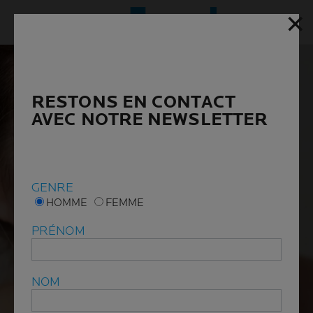
✕
✕
Menu p
RESTONS EN CONTACT
RESTONS EN CONTACT
AVEC NOTRE NEWSLETTER
AVEC NOTRE NEWSLETTER
GENRE
GENRE
HOMME
HOMME
FEMME
FEMME
PRÉNOM
PRÉNOM
NOM
NOM