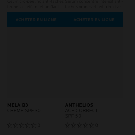
Gel micro-peeling anti-taches
Sérum concentré intensif anti-
brunes, clarifiant et unifiant
taches brunes et anti-récidive
ACHETER EN LIGNE
ACHETER EN LIGNE
MELA B3
ANTHELIOS
CRÈME SPF 30
AGE CORRECT
SPF 50
0
0