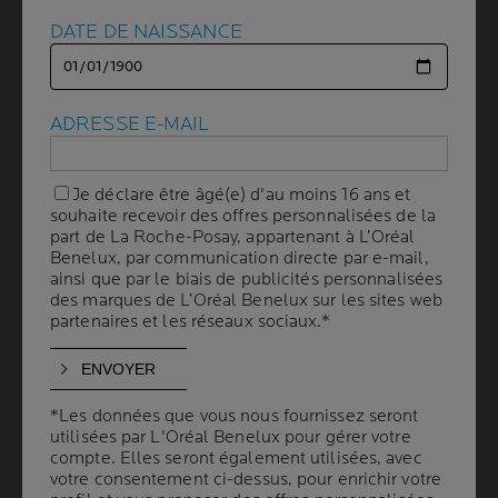
DATE DE NAISSANCE
DATE DE NAISSANCE
TACHES DE ROUSSEUR
:
CAUSES ET CONSEILS POUR
ADRESSE E-MAIL
ADRESSE E-MAIL
EN PRENDRE SOIN
Je déclare être âgé(e) d'au moins 16 ans et
Je déclare être âgé(e) d'au moins 16 ans et
| By La Roche-Posay
| 18 novembre 2025
souhaite recevoir des offres personnalisées de la
souhaite recevoir des offres personnalisées de la
part de La Roche-Posay, appartenant à L’Oréal
part de La Roche-Posay, appartenant à L’Oréal
Benelux, par communication directe par e-mail,
Benelux, par communication directe par e-mail,
ainsi que par le biais de publicités personnalisées
ainsi que par le biais de publicités personnalisées
des marques de L’Oréal Benelux sur les sites web
des marques de L’Oréal Benelux sur les sites web
QUE SONT LES TACHES DE ROUSSEUR ?
partenaires et les réseaux sociaux.*
partenaires et les réseaux sociaux.*
COMMENT APPARAISSENT LES TACHES DE
*Les données que vous nous fournissez seront
*Les données que vous nous fournissez seront
ROUSSEUR ?
utilisées par L'Oréal Benelux pour gérer votre
utilisées par L'Oréal Benelux pour gérer votre
compte. Elles seront également utilisées, avec
compte. Elles seront également utilisées, avec
votre consentement ci-dessus, pour enrichir votre
votre consentement ci-dessus, pour enrichir votre
FACTEURS INFLUENÇANT LES TACHES DE