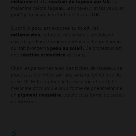
mélanine
et à la
réaction de la peau aux UV.
La
mélanine colore la peau, les cheveux et les yeux, et
protège la peau des effets nocifs des
UV.
Quand la peau est exposée au soleil, les
mélanocytes
, cellules spécialisées, produisent
davantage d’une forme de mélanine, l'eumélanine,
qui fait bronzer la
peau au soleil.
Ce processus est
une
réaction protectrice
du corps.
Chez les personnes avec des taches de rousseur, ce
processus est inhibé par une variante génétique du
gène MC1R (récepteur de la mélanocortine-1). Le
mélanine s'accumule sous forme de phéomélanine,
un
pigment rougeâtre
, visible sous forme de taches
de rousseur.