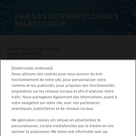
N°1 DES MARQUES SOIN
DERMO-COSMÉTIQUES
PAR LES DERMATOLOGUES
EN BELGIQUE
*
CONDITIONS D’UTILISATION
NOUS CONTACTER
PRIVACY POLICY
SITEMAP
COOKIES POLICY
[Nederlands onderaan]
NEWSLETTER
Nous utilisons des cookies pour nous assurer du bon
FOUNDATION LA ROCHE-POSAY
fonctionnement de notre site, pour personnaliser notre
contenu et nos publicités, pour proposer des fonctionnalités
CHOISIS TON PAYS
disponibles sur les réseaux sociaux et afin d’analyser notre
trafic. Nous partageons également des informations, quant à
votre navigation sur notre site, avec nos partenaires
analytiques, publicitaires et de réseaux sociaux.
La Roche-Posay Laboratoire Dermatologique CAI
We gebruiken cookies om inhoud en advertenties te
personaliseren, sociale mediafuncties aan te bieden en ons
86270 La Roche-Posay France
verkeer te analyseren. We delen ook informatie over uw
[email protected]