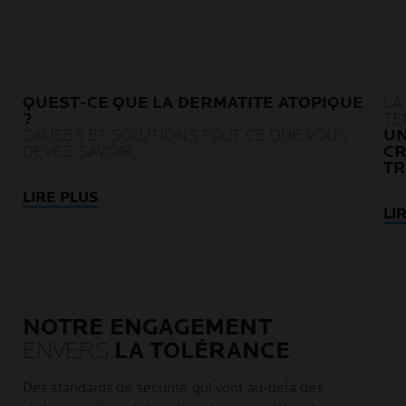
QUEST-CE QUE LA DERMATITE ATOPIQUE
LA
?
TE
CAUSES ET SOLUTIONS TOUT CE QUE VOUS
UN
DEVEZ SAVOIR.
CR
T
LIRE PLUS
LI
NOTRE ENGAGEMENT
ENVERS
LA TOLÉRANCE
Des standards de sécurité qui vont au-delà des