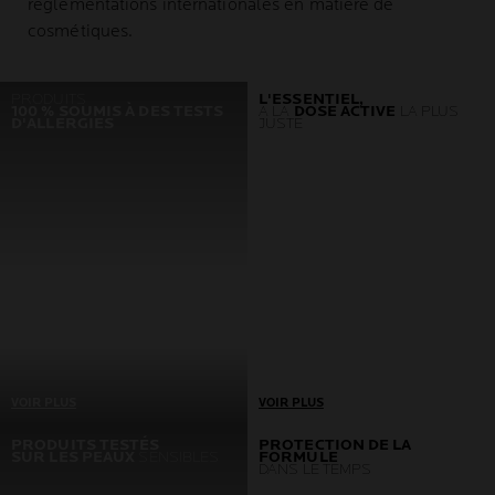
réglementations internationales en matière de
cosmétiques.
PRODUITS
L'ESSENTIEL,
100 % SOUMIS À DES TESTS
À LA
DOSE ACTIVE
LA PLUS
D'ALLERGIES
JUSTE
VOIR PLUS
VOIR PLUS
Un seul prérequis : aucune
Développés en
PRODUITS TESTÉS
PROTECTION DE LA
SUR LES PEAUX
SENSIBLES
FORMULE
réaction allergique
collaboration avec des
DANS LE TEMPS
Si nous détectons un seul
dermatologues et