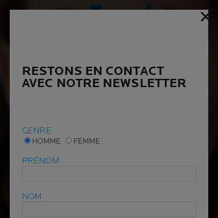
✕
✕
RESTONS EN CONTACT
RESTONS EN CONTACT
AVEC NOTRE NEWSLETTER
AVEC NOTRE NEWSLETTER
GENRE
GENRE
HOMME
HOMME
FEMME
FEMME
PRÉNOM
PRÉNOM
NOM
NOM