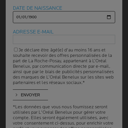
DATE DE NAISSANCE
DATE DE NAISSANCE
COMMENT LUTTER
CONTRE L’ECZÉMA DU
ADRESSE E-MAIL
ADRESSE E-MAIL
VISAGE ET DU COU ?
Je déclare être âgé(e) d'au moins 16 ans et
Je déclare être âgé(e) d'au moins 16 ans et
| By La Roche-Posay
| 24 janvier 2025
souhaite recevoir des offres personnalisées de la
souhaite recevoir des offres personnalisées de la
part de La Roche-Posay, appartenant à L’Oréal
part de La Roche-Posay, appartenant à L’Oréal
L’eczéma du visage est une forme d’eczéma qui touche
Benelux, par communication directe par e-mail,
Benelux, par communication directe par e-mail,
ainsi que par le biais de publicités personnalisées
ainsi que par le biais de publicités personnalisées
principalement le front, les joues et/ou le cou. Peu
des marques de L’Oréal Benelux sur les sites web
des marques de L’Oréal Benelux sur les sites web
esthétiques, les plaques d’eczéma du visage
partenaires et les réseaux sociaux.*
partenaires et les réseaux sociaux.*
occasionnent des démangeaisons difficiles à supporter.
Il est alors tentant de se gratter, ce qui fragilise la peau
et rend le problème plus visible. Dans cet article,
retrouvez ce qu’il faut savoir sur les causes et les
*Les données que vous nous fournissez seront
*Les données que vous nous fournissez seront
utilisées par L'Oréal Benelux pour gérer votre
utilisées par L'Oréal Benelux pour gérer votre
symptômes de l’eczéma du visage, quelles sont les
compte. Elles seront également utilisées, avec
compte. Elles seront également utilisées, avec
personnes les plus susceptibles d’être atteintes par
votre consentement ci-dessus, pour enrichir votre
votre consentement ci-dessus, pour enrichir votre
cette maladie de peau et les diverses façons de le