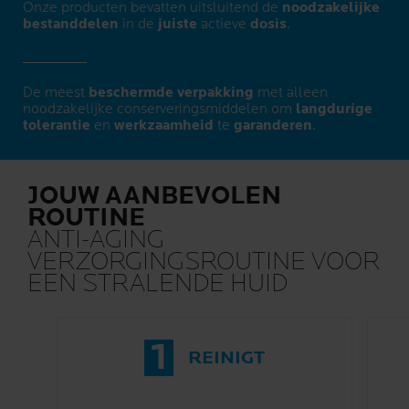
Onze producten bevatten uitsluitend de
noodzakelijke
bestanddelen
in de
juiste
actieve
dosis
.
De meest
beschermde verpakking
met alleen
noodzakelijke conserveringsmiddelen om
langdurige
tolerantie
en
werkzaamheid
te
garanderen
.
JOUW AANBEVOLEN
ROUTINE
ANTI-AGING
VERZORGINGSROUTINE VOOR
EEN STRALENDE HUID
1
REINIGT