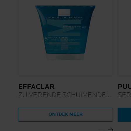
EFFACLAR
PUU
ZUIVERENDE SCHUIMENDE
SE
GEL
NAVULBAAR
ONTDEK MEER