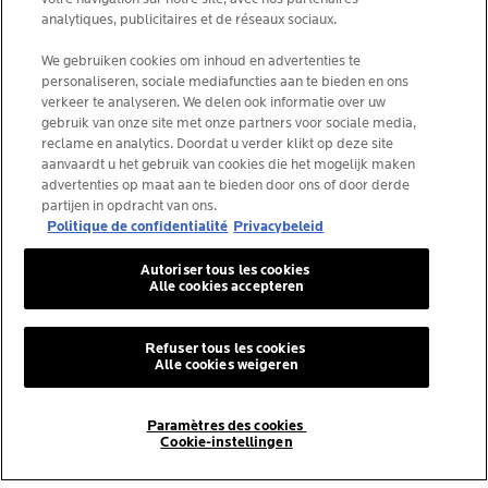
KIES JOUW LAND
analytiques, publicitaires et de réseaux sociaux.
We gebruiken cookies om inhoud en advertenties te
personaliseren, sociale mediafuncties aan te bieden en ons
verkeer te analyseren. We delen ook informatie over uw
gebruik van onze site met onze partners voor sociale media,
La Roche-Posay Laboratoire Dermatologique CAI
reclame en analytics. Doordat u verder klikt op deze site
86270 La Roche-Posay France
aanvaardt u het gebruik van cookies die het mogelijk maken
consumercareNL@loreal.com
advertenties op maat aan te bieden door ons of door derde
partijen in opdracht van ons.
Politique de confidentialité
Privacybeleid
*IQVIA NPA, dermocosmetica, apotheekkanaal België,
Autoriser tous les cookies
voorgeschreven producten door dermatologen, volume.
Alle cookies accepteren
YTD 08/2025, België.
Refuser tous les cookies
Alle cookies weigeren
© La Roche-Posay
© Centre Thermal de La Roche-Posay
Paramètres des cookies
© Getty Images
Cookie-instellingen
© Thinkstock