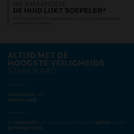
NA 3 MAANDEN
DE HUID LIJKT SOEPELER*
*Consumententest, 6 proefpersonen, 2 keer per dag aanbrengen
gedurende 3 maanden
ALTIJD MET DE
HOOGSTE VEILIGHEIDS
STANDAARD
Ontwikkeld
met
uiterste zorg​
De
tolerantie
voor onze producten wordt
getest
op een
gevoelige huid.