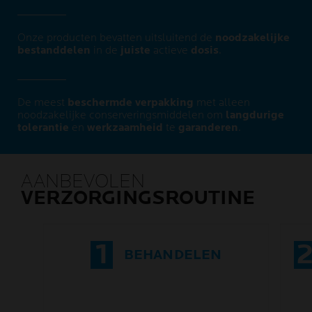
Onze producten bevatten uitsluitend de
noodzakelijke
bestanddelen
in de
juiste
actieve
dosis
.
De meest
beschermde verpakking
met alleen
noodzakelijke conserveringsmiddelen om
langdurige
tolerantie
en
werkzaamheid
te
garanderen
.
AANBEVOLEN
VERZORGINGSROUTINE
1
BEHANDELEN