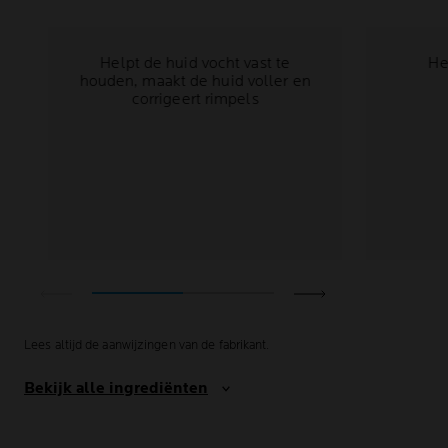
Helpt de huid vocht vast te
He
houden, maakt de huid voller en
corrigeert rimpels
Lees altijd de aanwijzingen van de fabrikant.
Bekijk alle ingrediënten