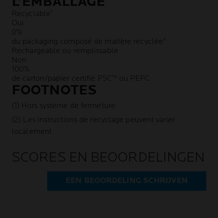
L’EMBALLAGE
Recyclable¹
Oui
0%
du packaging composé de matière recyclée²
Rechargeable ou remplissable
Non
100%
de carton/papier certifié FSC™ ou PEFC
FOOTNOTES
(1) Hors système de fermeture
(2) Les instructions de recyclage peuvent varier
localement
SCORES EN BEOORDELINGEN
EEN BEOORDELING SCHRIJVEN