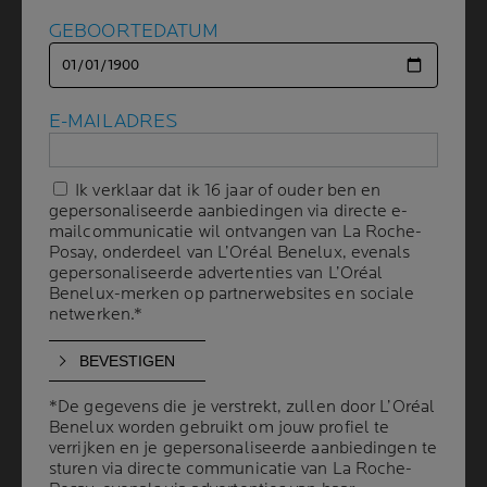
Volgend scherm
GEBOORTEDATUM
GEBOORTEDATUM
E-MAILADRES
E-MAILADRES
Ik verklaar dat ik 16 jaar of ouder ben en
Ik verklaar dat ik 16 jaar of ouder ben en
gepersonaliseerde aanbiedingen via directe e-
gepersonaliseerde aanbiedingen via directe e-
Volume
INHOUD
mailcommunicatie wil ontvangen van La Roche-
mailcommunicatie wil ontvangen van La Roche-
50 ml
Posay, onderdeel van L’Oréal Benelux, evenals
Posay, onderdeel van L’Oréal Benelux, evenals
gepersonaliseerde advertenties van L’Oréal
gepersonaliseerde advertenties van L’Oréal
Benelux-merken op partnerwebsites en sociale
Benelux-merken op partnerwebsites en sociale
AANBEVOLEN
netwerken.*
netwerken.*
DOOR DERMATOLOGEN
Herstel het volume van de huid en
*De gegevens die je verstrekt, zullen door L’Oréal
*De gegevens die je verstrekt, zullen door L’Oréal
verminder tekenen
van huidveroudering met 3
Benelux worden gebruikt om jouw profiel te
Benelux worden gebruikt om jouw profiel te
vormen van hyaluronzuur, vitamine B5 en
verrijken en je gepersonaliseerde aanbiedingen te
verrijken en je gepersonaliseerde aanbiedingen te
ectoïne om de huid voller te maken
sturen via directe communicatie van La Roche-
sturen via directe communicatie van La Roche-