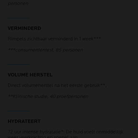
personen
VERMINDERD
Rimpels zichtbaar verminderd in 1 week***
***consumententest, 85 personen
VOLUME HERSTEL
Direct volumeherstel na het eerste gebruik**.
**Klinische studie, 40 proefpersonen
HYDRATEERT
72 uur intense hydratatie*: De huid voelt onmiddellijk
weer veerkrachtig en soepel aan.