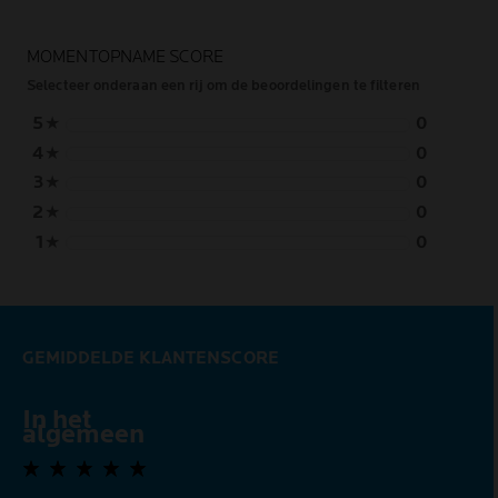
MOMENTOPNAME SCORE
Selecteer onderaan een rij om de beoordelingen te filteren
5
★
0
4
★
0
3
★
0
2
★
0
1
★
0
GEMIDDELDE KLANTENSCORE
In het
0,0 out of 5 stars
algemeen