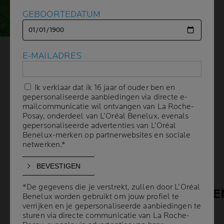
GEBOORTEDATUM
GEBOORTEDATUM
La Roche-Posay zet zich in om de impact van zijn producten
E-MAILADRES
E-MAILADRES
continu te verbeteren. We maken deel uit van de
EcoBeautyScore Association, een wereldwijd initiatief dat meer
dan 70 bedrijven en verenigingen uit de cosmetica-industrie
samenbrengt om consumenten te helpen weloverwogen
Ik verklaar dat ik 16 jaar of ouder ben en
Ik verklaar dat ik 16 jaar of ouder ben en
keuzes te maken. Dankzij een wetenschappelijk onderbouwde,
gepersonaliseerde aanbiedingen via directe e-
gepersonaliseerde aanbiedingen via directe e-
onafhankelijk geverifieerde meting van de milieuvoetafdruk
mailcommunicatie wil ontvangen van La Roche-
mailcommunicatie wil ontvangen van La Roche-
delen we met u de milieuprestaties van uw favoriete La Roche-
Posay, onderdeel van L’Oréal Benelux, evenals
Posay, onderdeel van L’Oréal Benelux, evenals
Posay producten.
gepersonaliseerde advertenties van L’Oréal
gepersonaliseerde advertenties van L’Oréal
Benelux-merken op partnerwebsites en sociale
Benelux-merken op partnerwebsites en sociale
netwerken.*
netwerken.*
INZICHT IN DE MILIEU-
IMPACT VAN
*De gegevens die je verstrekt, zullen door L’Oréal
*De gegevens die je verstrekt, zullen door L’Oréal
HUIDVERZORGINGSPRODUCTE
Benelux worden gebruikt om jouw profiel te
Benelux worden gebruikt om jouw profiel te
verrijken en je gepersonaliseerde aanbiedingen te
verrijken en je gepersonaliseerde aanbiedingen te
sturen via directe communicatie van La Roche-
sturen via directe communicatie van La Roche-