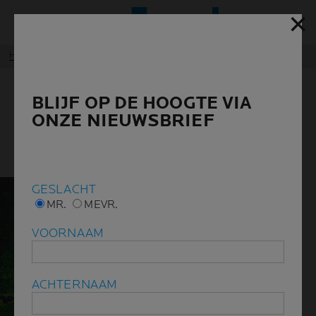
✕
✕
Hoofd
Home
Huidverzorging EcoBeatyScore
BLIJF OP DE HOOGTE VIA
BLIJF OP DE HOOGTE VIA
WETENSCHAPPELIJK INZICHT
ONZE NIEUWSBRIEF
ONZE NIEUWSBRIEF
IN VERANTWOORDE
SCHOONHEID
GESLACHT
GESLACHT
MR.
MR.
MEVR.
MEVR.
VOORNAAM
VOORNAAM
ACHTERNAAM
ACHTERNAAM