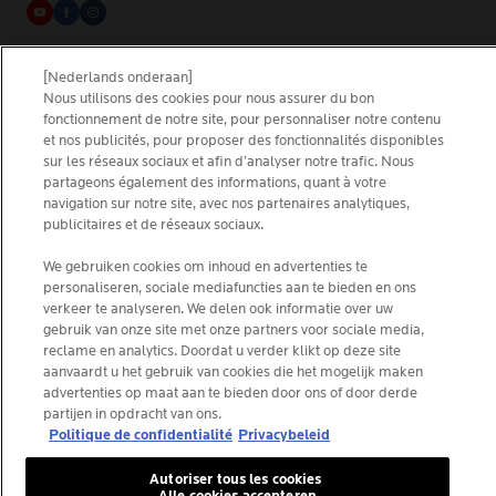
La Roche-Posay Laboratoire Dermatologique CAI
[Nederlands onderaan]
86270 La Roche-Posay France
Nous utilisons des cookies pour nous assurer du bon
[email protected]
fonctionnement de notre site, pour personnaliser notre contenu
et nos publicités, pour proposer des fonctionnalités disponibles
sur les réseaux sociaux et afin d’analyser notre trafic. Nous
partageons également des informations, quant à votre
*IQVIA NPA, dermocosmetica, apotheekkanaal België,
navigation sur notre site, avec nos partenaires analytiques,
voorgeschreven producten door dermatologen, volume.
publicitaires et de réseaux sociaux.
YTD 08/2025, België.
We gebruiken cookies om inhoud en advertenties te
personaliseren, sociale mediafuncties aan te bieden en ons
verkeer te analyseren. We delen ook informatie over uw
© La Roche-Posay
gebruik van onze site met onze partners voor sociale media,
© Centre Thermal de La Roche-Posay
reclame en analytics. Doordat u verder klikt op deze site
aanvaardt u het gebruik van cookies die het mogelijk maken
© Getty Images
advertenties op maat aan te bieden door ons of door derde
© Thinkstock
partijen in opdracht van ons.
© L'ORÉAL
Politique de confidentialité
Privacybeleid
Autoriser tous les cookies