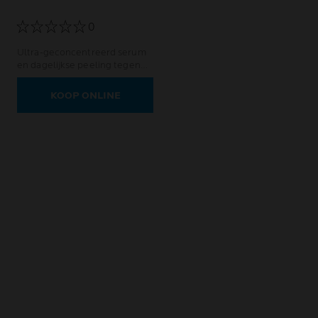
0
Ultra-geconcentreerd serum
en dagelijkse peeling tegen
onzuiverheden en
restlittekens.
KOOP ONLINE