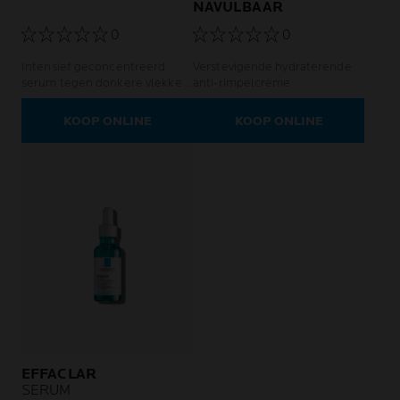
NAVULBAAR
0
0
Intensief geconcentreerd
Verstevigende hydraterende
serum tegen donkere vlekken,
anti-rimpelcrème
voorkomt terugkeer
KOOP ONLINE
KOOP ONLINE
EFFACLAR
SERUM