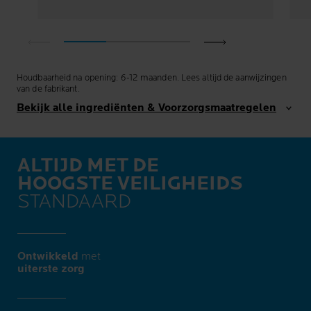
Houdbaarheid na opening: 6-12 maanden. Lees altijd de aanwijzingen
van de fabrikant.
Bekijk alle ingrediënten & Voorzorgsmaatregelen
ALTIJD MET DE
HOOGSTE VEILIGHEIDS
STANDAARD
Ontwikkeld
met
uiterste zorg​