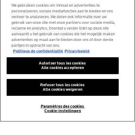
We gebruiken cookies om inhoud en advertenties te
personaliseren, sociale mediafuncties aan te bieden en ons
verkeer te analyseren. We delen ook informatie over uw
gebruik van onze site met onze partners voor sociale media,
La Roche-Posay Laboratoire Dermatologique CAI
reclame en analytics. Doordat u verder klikt op deze site
86270 La Roche-Posay France
aanvaardt u het gebruik van cookies die het mogelijk maken
consumercareNL@loreal.com
advertenties op maat aan te bieden door ons of door derde
partijen in opdracht van ons.
Politique de confidentialité
Privacybeleid
*IQVIA NPA, dermocosmetica, apotheekkanaal België,
Autoriser tous les cookies
voorgeschreven producten door dermatologen, volume.
Alle cookies accepteren
YTD 08/2025, België.
Refuser tous les cookies
Alle cookies weigeren
© La Roche-Posay
© Centre Thermal de La Roche-Posay
Paramètres des cookies
© Getty Images
Cookie-instellingen
© Thinkstock
© L'ORÉAL