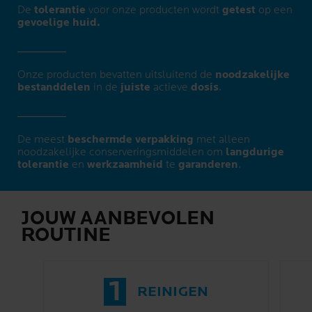
De
tolerantie
voor onze producten wordt
getest
op een
gevoelige huid.
Onze producten bevatten uitsluitend de
noodzakelijke
bestanddelen
in de
juiste
actieve
dosis
.
De meest
beschermde verpakking
met alleen
noodzakelijke conserveringsmiddelen om
langdurige
tolerantie
en
werkzaamheid
te
garanderen
.
JOUW AANBEVOLEN
ROUTINE
1
REINIGEN