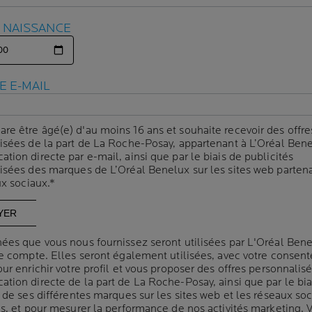
E NAISSANCE
E NAISSANCE
S SONT LES CA
ÉMANGEAISONS
E E-MAIL
E E-MAIL
are être âgé(e) d'au moins 16 ans et souhaite recevoir des offre
are être âgé(e) d'au moins 16 ans et souhaite recevoir des offre
isées de la part de La Roche-Posay, appartenant à L’Oréal Bene
isées de la part de La Roche-Posay, appartenant à L’Oréal Bene
che-Posay
| 20 juillet 2023
ion directe par e-mail, ainsi que par le biais de publicités
ion directe par e-mail, ainsi que par le biais de publicités
 partout! Allergies, eczéma, sécheresse corporelle, les causes 
isées des marques de L’Oréal Benelux sur les sites web partena
isées des marques de L’Oréal Benelux sur les sites web partena
ux sociaux.*
ux sociaux.*
s. Heureusement, il existe des solutions pour estomper et espa
ées que vous nous fournissez seront utilisées par L'Oréal Ben
ées que vous nous fournissez seront utilisées par L'Oréal Ben
re compte. Elles seront également utilisées, avec votre consen
re compte. Elles seront également utilisées, avec votre consen
ur enrichir votre profil et vous proposer des offres personnalis
ur enrichir votre profil et vous proposer des offres personnalis
tion directe de la part de La Roche-Posay, ainsi que par le bia
tion directe de la part de La Roche-Posay, ainsi que par le bia
 de ses différentes marques sur les sites web et les réseaux so
 de ses différentes marques sur les sites web et les réseaux so
es, et pour mesurer la performance de nos activités marketing. 
es, et pour mesurer la performance de nos activités marketing. 