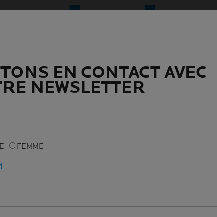
TONS EN CONTACT AVEC
TONS EN CONTACT AVEC
RE NEWSLETTER
RE NEWSLETTER
ME
ME
FEMME
FEMME
M
M