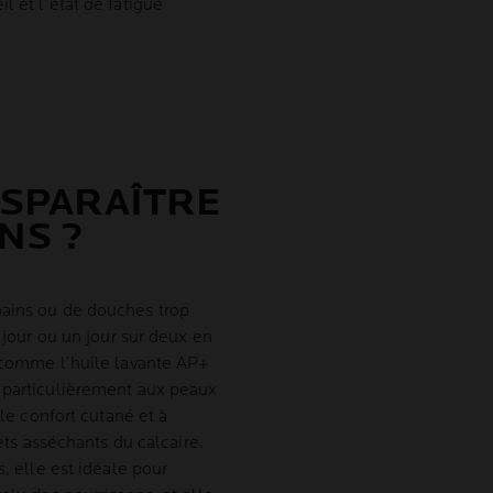
l et l’état de fatigue
ISPARAÎTRE
NS ?
bains ou de douches trop
r jour ou un jour sur deux en
u comme l’huile lavante AP+
t particulièrement aux peaux
 le confort cutané et à
fets asséchants du calcaire.
s, elle est idéale pour