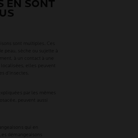
S EN SONT
LUS
sons sont multiples. Ces
e peau, sèche ou sujette à
tement, à un contact à une
 localisées, elles peuvent
es d’insectes.
 expliquées par les mêmes
 rosacée, peuvent aussi
angeaisons qui en
. Les démangeaisons