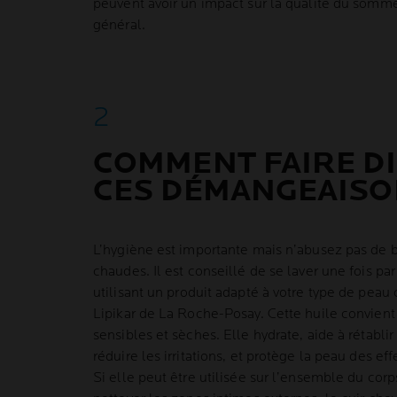
peuvent avoir un impact sur la qualité du sommei
général.
COMMENT FAIRE D
CES DÉMANGEAISO
L’hygiène est importante mais n’abusez pas de 
chaudes. Il est conseillé de se laver une fois pa
utilisant un produit adapté à votre type de pea
Lipikar de La Roche-Posay. Cette huile convien
sensibles et sèches. Elle hydrate, aide à rétablir
réduire les irritations, et protège la peau des ef
Si elle peut être utilisée sur l’ensemble du corp