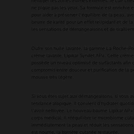
nettoyer les zones intimes externes, le cuir chev
ne pique pas les yeux. Sa formule est enrichie 
pour aider à préserver l'équilibre de la peau,
beurre de karité pour un effet relipidant et de l
les sensations de démangeaisons et de tiraillem
Outre son huile lavante, la gamme La Roche-Po
crème lavante, Lipikar Syndet AP+. Cette crème
possède un niveau optimisé de surfactants afin d'
compromis entre douceur et purification de la p
mousse très légère.
Si vous êtes sujet aux démangeaisons, si vous a
tendance atopique, il convient d’hydrater quot
l’avoir nettoyée. Le nouveau baume Lipikar AP
corps médical. Il rééquilibre le microbiome cuta
immédiatement la peau et réduit les sensation
est nourrie, la barrière cutanée restaurée.