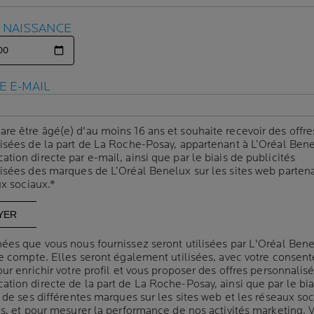
E NAISSANCE
E NAISSANCE
E E-MAIL
E E-MAIL
TION CHRONIQUE D
 POURQUOI MA PEA
are être âgé(e) d'au moins 16 ans et souhaite recevoir des offre
are être âgé(e) d'au moins 16 ans et souhaite recevoir des offre
isées de la part de La Roche-Posay, appartenant à L’Oréal Bene
isées de la part de La Roche-Posay, appartenant à L’Oréal Bene
ion directe par e-mail, ainsi que par le biais de publicités
ion directe par e-mail, ainsi que par le biais de publicités
 FRAGILE ?
isées des marques de L’Oréal Benelux sur les sites web partena
isées des marques de L’Oréal Benelux sur les sites web partena
ux sociaux.*
ux sociaux.*
che-Posay
| 26 septembre 2025
ées que vous nous fournissez seront utilisées par L'Oréal Ben
ées que vous nous fournissez seront utilisées par L'Oréal Ben
, sécheresse de la peau, allergie, contact avec une substance irr
re compte. Elles seront également utilisées, avec votre consen
re compte. Elles seront également utilisées, avec votre consen
s au niveau des jambes peuvent être multiples. Rassurez-vous,
ur enrichir votre profil et vous proposer des offres personnalis
ur enrichir votre profil et vous proposer des offres personnalis
.
tion directe de la part de La Roche-Posay, ainsi que par le bia
tion directe de la part de La Roche-Posay, ainsi que par le bia
 de ses différentes marques sur les sites web et les réseaux so
 de ses différentes marques sur les sites web et les réseaux so
es, et pour mesurer la performance de nos activités marketing. 
es, et pour mesurer la performance de nos activités marketing. 