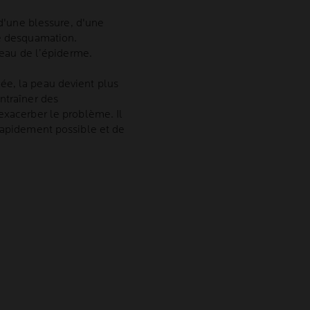
 d'une blessure, d'une
ne desquamation.
iveau de l’épiderme.
ée, la peau devient plus
ntraîner des
exacerber le problème. Il
 rapidement possible et de