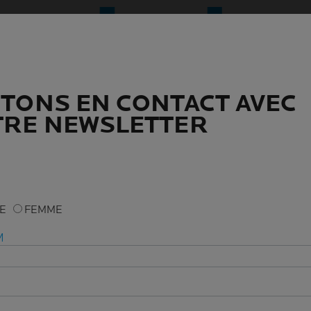
TONS EN CONTACT AVEC
TONS EN CONTACT AVEC
RE NEWSLETTER
RE NEWSLETTER
ME
ME
FEMME
FEMME
M
M