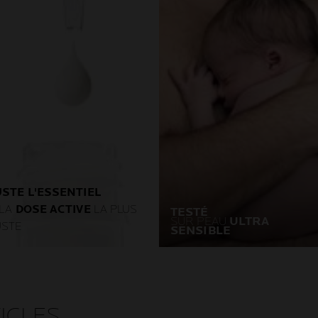
USTE L'ESSENTIEL
 LA
DOSE ACTIVE
LA PLUS
TESTÉ
SUR PEAU
ULTRA
USTE
SENSIBLE
veloppé en collaboration
La tolérance de nos produits
ec les dermatologues et les
est vérifiée sur les peau les
xicologues, nos produits ne
plus sensibles, réactives,
ntiennent que les
allergiques, propice à l’acné,
grédients nécessaires à la
atopique, abimée ou affaibli
TICLES