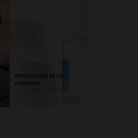
PROTECTION DE LA
FORMULE
AU COUR DU TEMPS
Nous sélectionnons
l’emballage le plus protecteur
associé aux quelques
conservateurs nécessaires,
e
pour garantir une tolérance