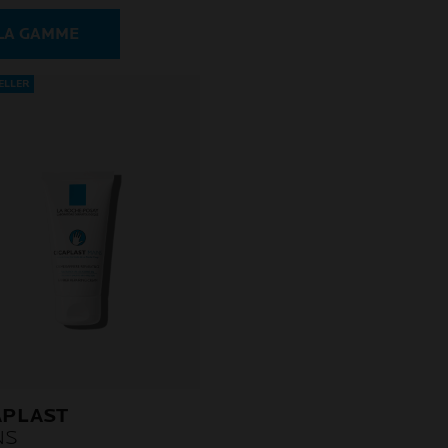
 LA GAMME
ELLER
APLAST
NS