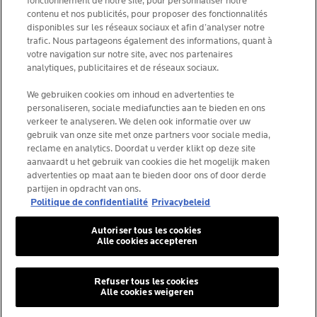
fonctionnement de notre site, pour personnaliser notre
contenu et nos publicités, pour proposer des fonctionnalités
CHOISIS TON PAYS
disponibles sur les réseaux sociaux et afin d’analyser notre
trafic. Nous partageons également des informations, quant à
votre navigation sur notre site, avec nos partenaires
analytiques, publicitaires et de réseaux sociaux.
La Roche-Posay Laboratoire Dermatologique CAI
We gebruiken cookies om inhoud en advertenties te
personaliseren, sociale mediafuncties aan te bieden en ons
86270 La Roche-Posay France
verkeer te analyseren. We delen ook informatie over uw
[email protected]
gebruik van onze site met onze partners voor sociale media,
reclame en analytics. Doordat u verder klikt op deze site
aanvaardt u het gebruik van cookies die het mogelijk maken
*IQVIA NPA, dermo-cosmétiques, canal pharmacie
advertenties op maat aan te bieden door ons of door derde
Belgique, volume de produits prescrits par les
partijen in opdracht van ons.
dermatologues. YTD 08/2025, Belgique
Politique de confidentialité
Privacybeleid
Autoriser tous les cookies
Alle cookies accepteren
© La Roche-Posay
© Centre thermal de La Roche-Posay
Refuser tous les cookies
Alle cookies weigeren
© Getty Images
© Thinkstock