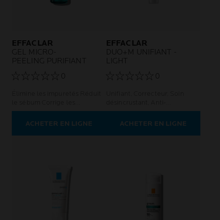
EFFACLAR
EFFACLAR
GEL MICRO-
DUO+M UNIFIANT -
PEELING PURIFIANT
LIGHT
0
0
Élimine les impuretés Réduit
Unifiant, Correcteur, Soin
le sébum Corrige les
désincrustant, Anti-
imperfections persistantes et
imperfections, Anti-marques,
les marques
Anti-récidive
ACHETER EN LIGNE
ACHETER EN LIGNE