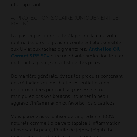
effet apaisant.
4. PROTECTION SOLAIRE (UNIQUEMENT LE
MATIN)
Ne passer pas outre cette étape cruciale de votre
routine beauté. La peau enceinte est plus sensible
aux UV et aux taches pigmentaires.
Anthelios Oil
Correct SPF 50+
offre une haute protection tout en
matifiant la peau, sans obstruer les pores.
De manière générale, évitez les produits contenant
des rétinoïdes ou des huiles essentielles non
recommandées pendant la grossesse et ne
manipulez pas vos boutons : toucher la peau
aggrave l'inflammation et favorise les cicatrices.
Vous pouvez aussi utiliser des ingrédients 100%
naturels comme l’aloe vera (apaise l’inflammation
et hydrate la peau), l’huile de jojoba (régule la
production de sébum), le miel (propriétés