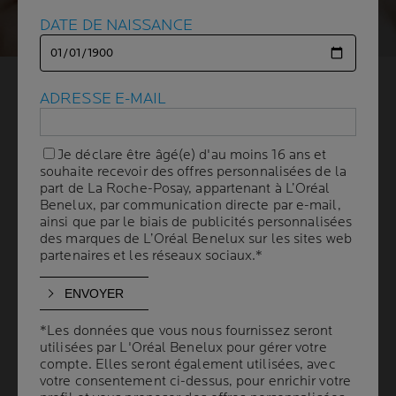
DATE DE NAISSANCE
DATE DE NAISSANCE
L’ACNÉ DURANT LA
ADRESSE E-MAIL
ADRESSE E-MAIL
GROSSESSE :
Je déclare être âgé(e) d'au moins 16 ans et
Je déclare être âgé(e) d'au moins 16 ans et
QUELS SOINS UTILISER EN
souhaite recevoir des offres personnalisées de la
souhaite recevoir des offres personnalisées de la
part de La Roche-Posay, appartenant à L’Oréal
part de La Roche-Posay, appartenant à L’Oréal
Benelux, par communication directe par e-mail,
Benelux, par communication directe par e-mail,
TOUTE SÉCURITÉ ?
ainsi que par le biais de publicités personnalisées
ainsi que par le biais de publicités personnalisées
des marques de L’Oréal Benelux sur les sites web
des marques de L’Oréal Benelux sur les sites web
partenaires et les réseaux sociaux.*
partenaires et les réseaux sociaux.*
4 min. de lecture
| By La Roche-Posay
| 06 novembre 2025
L'acné est une affection cutanée courante qui touche
de nombreuses femmes enceintes. En raison des
*Les données que vous nous fournissez seront
*Les données que vous nous fournissez seront
fluctuations hormonales, certaines femmes
utilisées par L'Oréal Benelux pour gérer votre
utilisées par L'Oréal Benelux pour gérer votre
développent une acné modérée à sévère pendant la
compte. Elles seront également utilisées, avec
compte. Elles seront également utilisées, avec
votre consentement ci-dessus, pour enrichir votre
votre consentement ci-dessus, pour enrichir votre
grossesse, même si elles n'ont jamais eu de problèmes