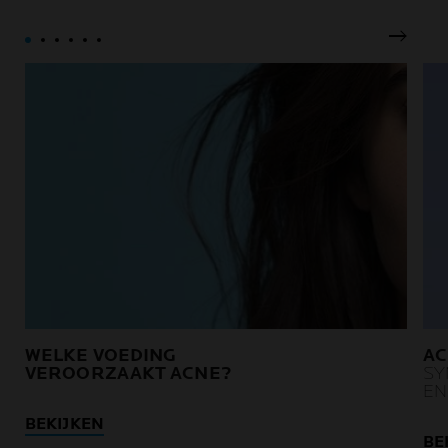
verzwakt door
behandelingen tegen
kanker.
Volgen
WELKE VOEDING
AC
VEROORZAAKT ACNE?
SY
EN
BEKIJKEN
BE