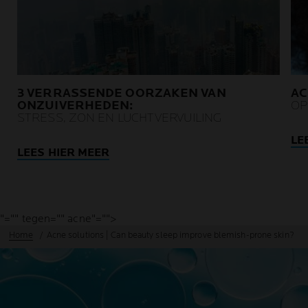
3 VERRASSENDE OORZAKEN VAN
AC
ONZUIVERHEDEN:
OP
STRESS, ZON EN LUCHTVERVUILING
LE
LEES HIER MEER
"="" tegen="" acne"="">
Home
Acne solutions | Can beauty sleep improve blemish-prone skin?