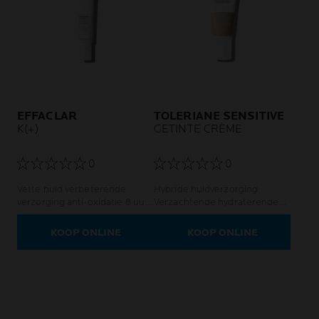
EFFACLAR
TOLERIANE SENSITIVE
K(+)
GETINTE CRÈME
0
0
Vette huid verbeterende
Hybride huidverzorging
verzorging anti-oxidatie 8 uur
Verzachtende hydraterende
anti-talg gezichtsverzorging
crème die de teint corrigeert
tegen mee-eters
Voor een gevoelige huid.
KOOP ONLINE
KOOP ONLINE