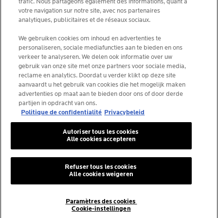
trafic. Nous partageons également des informations, quant à
votre navigation sur notre site, avec nos partenaires
analytiques, publicitaires et de réseaux sociaux.
We gebruiken cookies om inhoud en advertenties te
La Roche-Posay Laboratoire Dermatologique CAI
personaliseren, sociale mediafuncties aan te bieden en ons
86270 La Roche-Posay France
verkeer te analyseren. We delen ook informatie over uw
[email protected]
gebruik van onze site met onze partners voor sociale media,
reclame en analytics. Doordat u verder klikt op deze site
aanvaardt u het gebruik van cookies die het mogelijk maken
*IQVIA NPA, dermocosmetica, apotheekkanaal België,
advertenties op maat aan te bieden door ons of door derde
voorgeschreven producten door dermatologen, volume.
partijen in opdracht van ons.
YTD 08/2025, België.
Politique de confidentialité
Privacybeleid
Autoriser tous les cookies
Alle cookies accepteren
© La Roche-Posay
© Centre Thermal de La Roche-Posay
Refuser tous les cookies
Alle cookies weigeren
© Getty Images
© Thinkstock
© L'ORÉAL
Paramètres des cookies
Cookie-instellingen