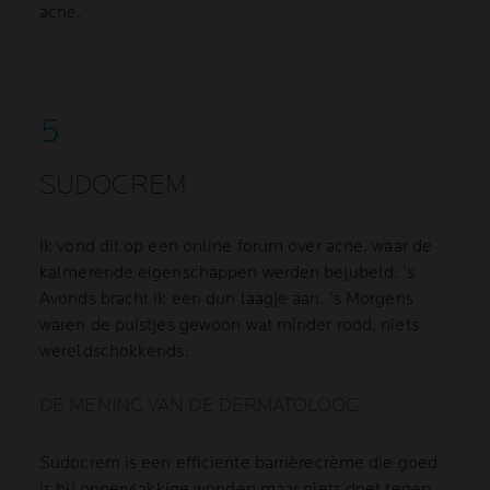
acne.
SUDOCREM
Ik vond dit op een online forum over acne, waar de
kalmerende eigenschappen werden bejubeld. 's
Avonds bracht ik een dun laagje aan. 's Morgens
waren de puistjes gewoon wat minder rood, niets
wereldschokkends.
DE MENING VAN DE DERMATOLOOG
Sudocrem is een efficiënte barrièrecrème die goed
is bij oppervlakkige wonden maar niets doet tegen