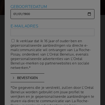
GEBOORTEDATUM
GEBOORTEDATUM
DE OORZAKEN
E-MAILADRES
E-MAILADRES
2 min leestijd
| 07 maart 2024
Ik verklaar dat ik 16 jaar of ouder ben en
Ik verklaar dat ik 16 jaar of ouder ben en
gepersonaliseerde aanbiedingen via directe e-
gepersonaliseerde aanbiedingen via directe e-
DE HUID WORDT DAGELIJKS OP DE PROEF
mailcommunicatie wil ontvangen van La Roche-
mailcommunicatie wil ontvangen van La Roche-
GESTELD
Posay, onderdeel van L’Oréal Benelux, evenals
Posay, onderdeel van L’Oréal Benelux, evenals
gepersonaliseerde advertenties van L’Oréal
gepersonaliseerde advertenties van L’Oréal
De huid heeft voornamelijk te lijden onder vervuiling en
Benelux-merken op partnerwebsites en sociale
Benelux-merken op partnerwebsites en sociale
netwerken.*
netwerken.*
lange UV-A-stralen. Door de combinatie van vervuiling
en lange UV-A-stralen ontstaan vrije radicalen, wat leidt
tot oxidatieve stress en bijgevolg ook tot
pigmentatiestoornissen.
*De gegevens die je verstrekt, zullen door L’Oréal
*De gegevens die je verstrekt, zullen door L’Oréal
Het resultaat: de teint is minder egaal door de vlekjes
Benelux worden gebruikt om jouw profiel te
Benelux worden gebruikt om jouw profiel te
verrijken en je gepersonaliseerde aanbiedingen te
verrijken en je gepersonaliseerde aanbiedingen te
die verschijnen De huid ziet er vaal, dof en onegaal uit.
sturen via directe communicatie van La Roche-
sturen via directe communicatie van La Roche-