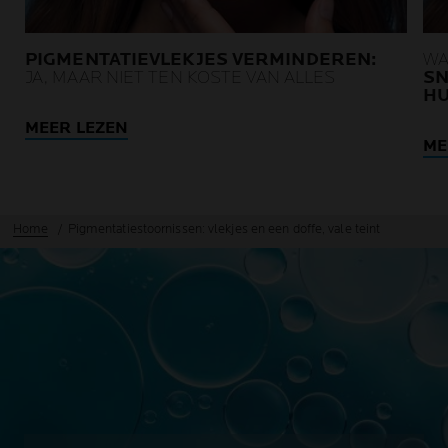
PIGMENTATIEVLEKJES VERMINDEREN:
WA
JA, MAAR NIET TEN KOSTE VAN ALLES
SN
HU
MEER LEZEN
ME
Home
Pigmentatiestoornissen: vlekjes en een doffe, vale teint