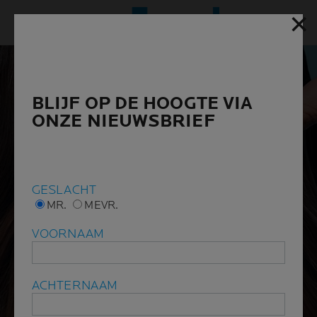
✕
✕
Hoofd
BLIJF OP DE HOOGTE VIA
BLIJF OP DE HOOGTE VIA
ONZE NIEUWSBRIEF
ONZE NIEUWSBRIEF
GESLACHT
GESLACHT
MR.
MR.
MEVR.
MEVR.
VOORNAAM
VOORNAAM
ACHTERNAAM
ACHTERNAAM