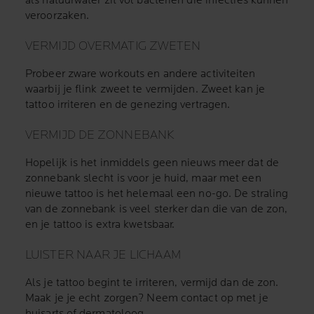
als natuurwater zit vol bacteriën die infecties kunnen
veroorzaken.
VERMIJD OVERMATIG ZWETEN
Probeer zware workouts en andere activiteiten
waarbij je flink zweet te vermijden. Zweet kan je
tattoo irriteren en de genezing vertragen.
VERMIJD DE ZONNEBANK
Hopelijk is het inmiddels geen nieuws meer dat de
zonnebank slecht is voor je huid, maar met een
nieuwe tattoo is het helemaal een no-go. De straling
van de zonnebank is veel sterker dan die van de zon,
en je tattoo is extra kwetsbaar.
LUISTER NAAR JE LICHAAM
Als je tattoo begint te irriteren, vermijd dan de zon.
Maak je je echt zorgen? Neem contact op met je
huisarts of dermatoloog.