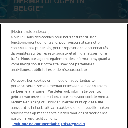
DERMATOLOGEN IN
BELGIË
*
[Nederlands onderaan]
ALGEMENE VOORWAARDEN
CONTACTEER ONS
Nous utilisons des cookies pour nous assurer du bon
PRIVACY POLICY
fonctionnement de notre site, pour personnaliser notre
SITEMAP
contenu et nos publicités, pour proposer des fonctionnalités
COOKIES POLICY
disponibles sur les réseaux sociaux et afin d’analyser notre
NEWSLETTER
FOUNDATION LA ROCHE-POSAY
trafic. Nous partageons également des informations, quant à
votre navigation sur notre site, avec nos partenaires
KIES JOUW LAND
analytiques, publicitaires et de réseaux sociaux.
We gebruiken cookies om inhoud en advertenties te
personaliseren, sociale mediafuncties aan te bieden en ons
verkeer te analyseren. We delen ook informatie over uw
gebruik van onze site met onze partners voor sociale media,
La Roche-Posay Laboratoire Dermatologique CAI
reclame en analytics. Doordat u verder klikt op deze site
86270 La Roche-Posay France
aanvaardt u het gebruik van cookies die het mogelijk maken
consumercareNL@loreal.com
advertenties op maat aan te bieden door ons of door derde
partijen in opdracht van ons.
Politique de confidentialité
Privacybeleid