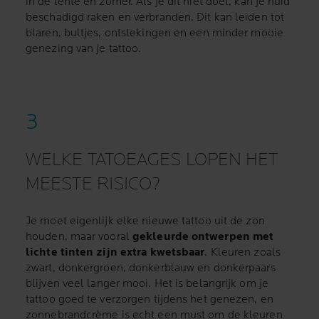
in de lente en zomer. Als je dit niet doet, kan je huid
beschadigd raken en verbranden. Dit kan leiden tot
blaren, bultjes, ontstekingen en een minder mooie
genezing van je tattoo.
WELKE TATOEAGES LOPEN HET
MEESTE RISICO?
Je moet eigenlijk elke nieuwe tattoo uit de zon
houden, maar vooral
gekleurde ontwerpen met
lichte tinten zijn extra kwetsbaar
. Kleuren zoals
zwart, donkergroen, donkerblauw en donkerpaars
blijven veel langer mooi. Het is belangrijk om je
tattoo goed te verzorgen tijdens het genezen, en
zonnebrandcrème is echt een must om de kleuren