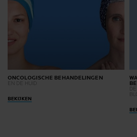
ONCOLOGISCHE BEHANDELINGEN
W
EN DE HUID
BE
DE
BL
BEKIJKEN
BE