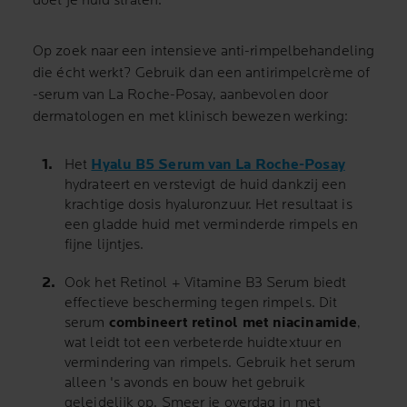
doet je huid stralen.
Op zoek naar een intensieve anti-rimpelbehandeling
die écht werkt? Gebruik dan een antirimpelcrème of
-serum van La Roche-Posay, aanbevolen door
dermatologen en met klinisch bewezen werking:
Het
Hyalu B5 Serum van La Roche-Posay
hydrateert en verstevigt de huid dankzij een
krachtige dosis hyaluronzuur. Het resultaat is
een gladde huid met verminderde rimpels en
fijne lijntjes.
Ook het Retinol + Vitamine B3 Serum biedt
effectieve bescherming tegen rimpels. Dit
serum
combineert retinol met niacinamide
,
wat leidt tot een verbeterde huidtextuur en
vermindering van rimpels. Gebruik het serum
alleen 's avonds en bouw het gebruik
geleidelijk op. Smeer je overdag in met