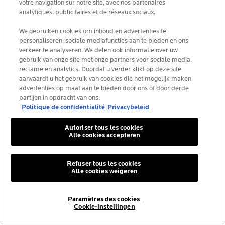
votre navigation sur notre site, avec nos partenaires
analytiques, publicitaires et de réseaux sociaux.
We gebruiken cookies om inhoud en advertenties te
personaliseren, sociale mediafuncties aan te bieden en ons
verkeer te analyseren. We delen ook informatie over uw
gebruik van onze site met onze partners voor sociale media,
reclame en analytics. Doordat u verder klikt op deze site
aanvaardt u het gebruik van cookies die het mogelijk maken
advertenties op maat aan te bieden door ons of door derde
MEER BEKIJKEN
MEER BEKIJKEN
partijen in opdracht van ons.
Een voorwaarde = optimale
Onze producten worden in
Politique de confidentialité
Privacybeleid
GETEST
LANGDURIGE
OP ZEER GEVOELIGE
HUID
FORMULEBESCHERMING
tolerantie
samenwerking met
Als we een enkel geval
dermatologen en
Autoriser tous les cookies
ontdekken, gaan we terug
toxicologen ontwikkeld en
Alle cookies accepteren
naar het lab voor onderzoek.
bevatten alleen de
noodzakelijke ingrediënten
in de juiste actieve dosering.
Refuser tous les cookies
Alle cookies weigeren
Paramètres des cookies
Cookie-instellingen