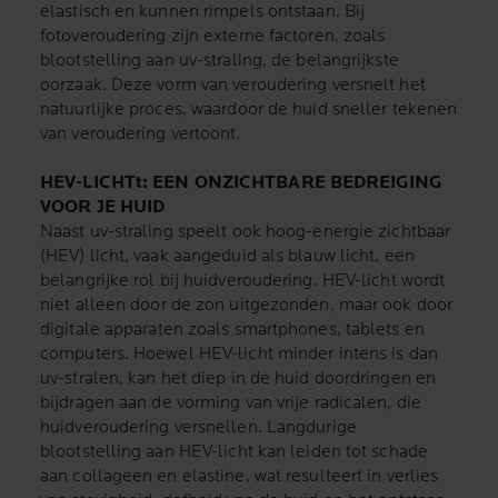
elastisch en kunnen rimpels ontstaan. Bij
fotoveroudering zijn externe factoren, zoals
blootstelling aan uv-straling, de belangrijkste
oorzaak. Deze vorm van veroudering versnelt het
natuurlijke proces, waardoor de huid sneller tekenen
van veroudering vertoont.
HEV-LICHTt: EEN ONZICHTBARE BEDREIGING
VOOR JE HUID
Naast uv-straling speelt ook hoog-energie zichtbaar
(HEV) licht, vaak aangeduid als blauw licht, een
belangrijke rol bij huidveroudering. HEV-licht wordt
niet alleen door de zon uitgezonden, maar ook door
digitale apparaten zoals smartphones, tablets en
computers. Hoewel HEV-licht minder intens is dan
uv-stralen, kan het diep in de huid doordringen en
bijdragen aan de vorming van vrije radicalen, die
huidveroudering versnellen. Langdurige
blootstelling aan HEV-licht kan leiden tot schade
aan collageen en elastine, wat resulteert in verlies