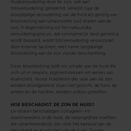
Huidveroudering door de zon, ook wel
fotoveroudering genoemd, verwijst naar de
vroegtijdige veroudering van de huid als gevolg van
blootstelling aan ultraviolette (uv) stralen van de
zon. In tegenstelling tot het natuurlijke
verouderingsproces, dat voornamelijk door genetica
wordt bepaald, wordt fotoveroudering veroorzaakt
door externe factoren, met name langdurige
blootstelling aan de zon zonder bescherming.
Deze blootstelling leidt tot schade aan de huid die
zich uit in rimpels, pigmentvlekken en verlies van
elasticiteit. Vooral huiddelen die vaak aan de zon
worden blootgesteld, zoals het gezicht, de hals, de
armen en de handen, worden erdoor getroffen.
HOE BESCHADIGT DE ZON DE HUID?
Uv-stralen beschadigen collageen- en
elastinevezels in de huid, de belangrijkste eiwitten
die verantwoordelijk zijn voor het behoud van de
stevigheid en elasticiteit van de huid. Zonder