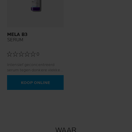
MELA B3
SERUM
0
Intensief geconcentreerd
serum tegen donkere vlekken,
voorkomt terugkeer
KOOP ONLINE
WAAR