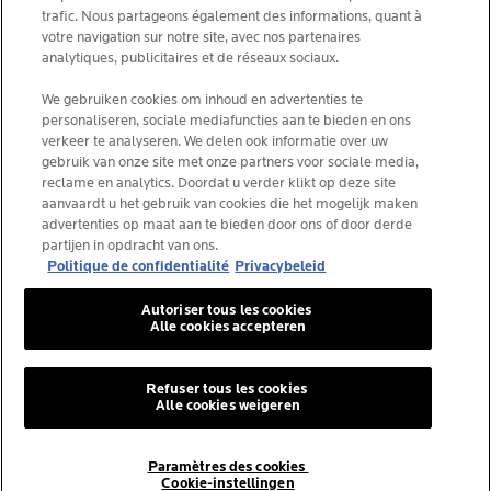
trafic. Nous partageons également des informations, quant à
votre navigation sur notre site, avec nos partenaires
analytiques, publicitaires et de réseaux sociaux.
La Roche-Posay Laboratoire Dermatologique CAI
86270 La Roche-Posay France
We gebruiken cookies om inhoud en advertenties te
personaliseren, sociale mediafuncties aan te bieden en ons
consumercareNL@loreal.com
verkeer te analyseren. We delen ook informatie over uw
gebruik van onze site met onze partners voor sociale media,
reclame en analytics. Doordat u verder klikt op deze site
*IQVIA NPA, dermocosmetica, apotheekkanaal België,
aanvaardt u het gebruik van cookies die het mogelijk maken
voorgeschreven producten door dermatologen, volume.
advertenties op maat aan te bieden door ons of door derde
YTD 08/2025, België.
partijen in opdracht van ons.
Politique de confidentialité
Privacybeleid
Autoriser tous les cookies
Alle cookies accepteren
© La Roche-Posay
© Centre Thermal de La Roche-Posay
© Getty Images
Refuser tous les cookies
Alle cookies weigeren
© Thinkstock
© L'ORÉAL
Paramètres des cookies
Cookie-instellingen