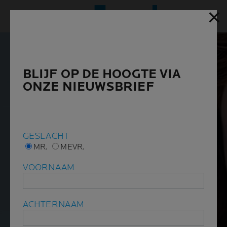
✕
✕
Hoofd
BLIJF OP DE HOOGTE VIA
BLIJF OP DE HOOGTE VIA
ONZE NIEUWSBRIEF
ONZE NIEUWSBRIEF
GESLACHT
GESLACHT
MR.
MR.
MEVR.
MEVR.
VOORNAAM
VOORNAAM
ACHTERNAAM
ACHTERNAAM