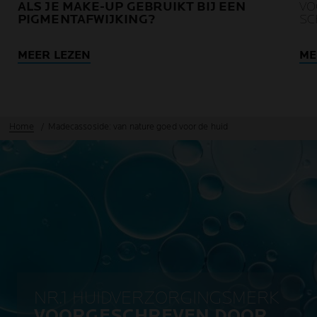
ALS JE MAKE-UP GEBRUIKT BIJ EEN
VO
PIGMENTAFWIJKING?
SC
MEER LEZEN
ME
Home
Madecassoside: van nature goed voor de huid
NR.1 HUIDVERZORGINGSMERK
VOORGESCHREVEN DOOR