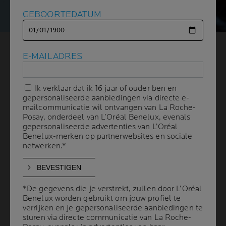
GEBOORTEDATUM
GEBOORTEDATUM
MADECASSOSIDE:
E-MAILADRES
E-MAILADRES
VAN NATURE GOED
Ik verklaar dat ik 16 jaar of ouder ben en
Ik verklaar dat ik 16 jaar of ouder ben en
VOOR DE HUID
gepersonaliseerde aanbiedingen via directe e-
gepersonaliseerde aanbiedingen via directe e-
mailcommunicatie wil ontvangen van La Roche-
mailcommunicatie wil ontvangen van La Roche-
Posay, onderdeel van L’Oréal Benelux, evenals
Posay, onderdeel van L’Oréal Benelux, evenals
gepersonaliseerde advertenties van L’Oréal
gepersonaliseerde advertenties van L’Oréal
2 min leestijd
| 03 april 2024
Benelux-merken op partnerwebsites en sociale
Benelux-merken op partnerwebsites en sociale
netwerken.*
netwerken.*
Wist je dat madecassoside het genezingsproces van je
huid tot zeven dagen kan versnellen? Door enerzijds
ontstekingen te remmen en anderzijds de productie van
nieuwe huidcellen te boosten en de vernieuwing van
*De gegevens die je verstrekt, zullen door L’Oréal
*De gegevens die je verstrekt, zullen door L’Oréal
keratinocyten te reguleren is het een krachtig
Benelux worden gebruikt om jouw profiel te
Benelux worden gebruikt om jouw profiel te
verrijken en je gepersonaliseerde aanbiedingen te
verrijken en je gepersonaliseerde aanbiedingen te
ingrediënt om een geïrriteerde huid te kalmeren en de
sturen via directe communicatie van La Roche-
sturen via directe communicatie van La Roche-
huidbarrière sneller te helpen herstellen. Lees hier hoe