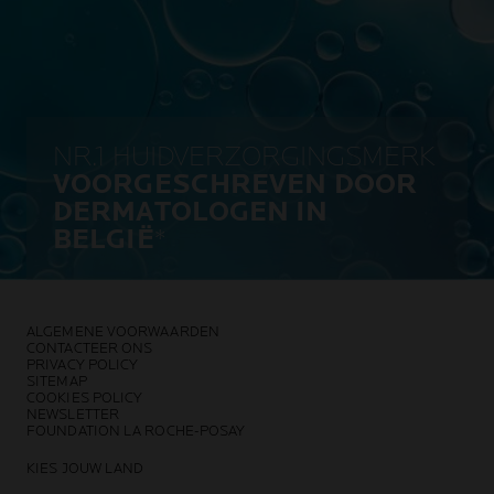
NR.1 HUIDVERZORGINGSMERK
VOORGESCHREVEN DOOR
DERMATOLOGEN IN
BELGIË
*
ALGEMENE VOORWAARDEN
CONTACTEER ONS
PRIVACY POLICY
SITEMAP
COOKIES POLICY
NEWSLETTER
FOUNDATION LA ROCHE-POSAY
KIES JOUW LAND