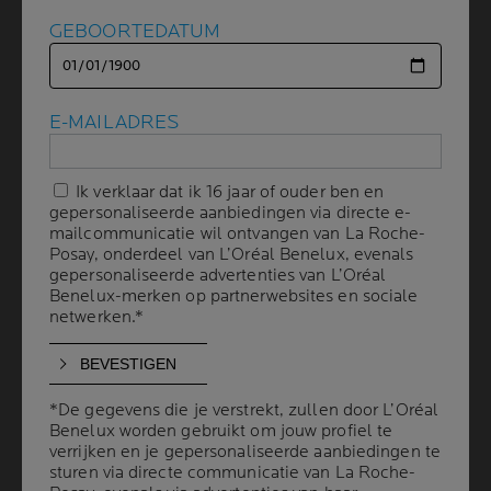
GEBOORTEDATUM
GEBOORTEDATUM
HOE BRENG JE
ZONNEBRANDCRÈME
E-MAILADRES
E-MAILADRES
STAP VOOR STAP AAN?
Ik verklaar dat ik 16 jaar of ouder ben en
Ik verklaar dat ik 16 jaar of ouder ben en
gepersonaliseerde aanbiedingen via directe e-
gepersonaliseerde aanbiedingen via directe e-
8 min leestijd
| 18 december 2025
mailcommunicatie wil ontvangen van La Roche-
mailcommunicatie wil ontvangen van La Roche-
Het is belangrijk om te weten hoe je zonnebrandcrème
Posay, onderdeel van L’Oréal Benelux, evenals
Posay, onderdeel van L’Oréal Benelux, evenals
gepersonaliseerde advertenties van L’Oréal
gepersonaliseerde advertenties van L’Oréal
stap voor stap aanbrengt om je huid te beschermen
Benelux-merken op partnerwebsites en sociale
Benelux-merken op partnerwebsites en sociale
tegen schadelijke uv-straling en om huidschade op de
netwerken.*
netwerken.*
lange termijn te voorkomen. Een te dun laagje
zonnebrandcrème of plekken die zijn overgeslagen
maken je huid gevoelig voor blootstelling aan de zon
*De gegevens die je verstrekt, zullen door L’Oréal
*De gegevens die je verstrekt, zullen door L’Oréal
en mogelijke hyperpigmentatie.
Benelux worden gebruikt om jouw profiel te
Benelux worden gebruikt om jouw profiel te
verrijken en je gepersonaliseerde aanbiedingen te
verrijken en je gepersonaliseerde aanbiedingen te
sturen via directe communicatie van La Roche-
sturen via directe communicatie van La Roche-