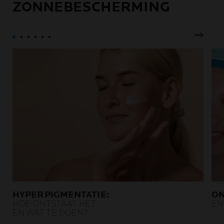
ZONNEBESCHERMING
behandelingen tegen
kanker beschadigde of
verzwakte huid.
Volgen
HYPERPIGMENTATIE:
ON
HOE ONTSTAAT HET
EN
EN WAT TE DOEN?