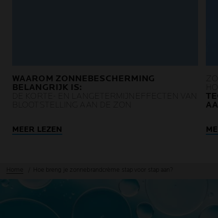
WAAROM ZONNEBESCHERMING
ZO
BELANGRIJK IS:
HO
DE KORTE- EN LANGETERMIJNEFFECTEN VAN
TE
BLOOTSTELLING AAN DE ZON
AA
MEER LEZEN
ME
Home
Hoe breng je zonnebrandcrème stap voor stap aan?