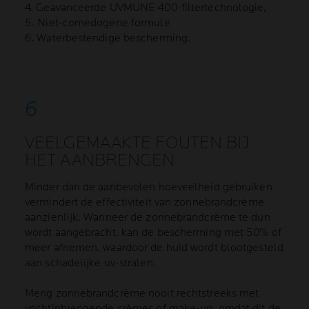
4. Geavanceerde UVMUNE 400-filtertechnologie,
5. Niet-comedogene formule
6. Waterbestendige bescherming.
VEELGEMAAKTE FOUTEN BIJ
HET AANBRENGEN
Minder dan de aanbevolen hoeveelheid gebruiken
vermindert de effectiviteit van zonnebrandcrème
aanzienlijk. Wanneer de zonnebrandcrème te dun
wordt aangebracht, kan de bescherming met 50% of
meer afnemen, waardoor de huid wordt blootgesteld
aan schadelijke uv-stralen.
Meng zonnebrandcrème nooit rechtstreeks met
vochtinbrengende crèmes of make-up, omdat dit de