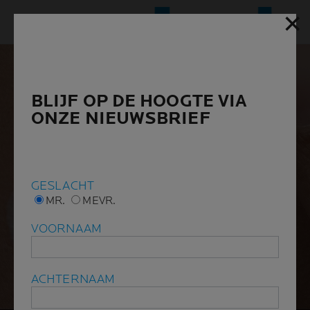
✕
✕
BLIJF OP DE HOOGTE VIA
BLIJF OP DE HOOGTE VIA
ONZE NIEUWSBRIEF
ONZE NIEUWSBRIEF
GESLACHT
GESLACHT
MR.
MR.
MEVR.
MEVR.
VOORNAAM
VOORNAAM
ACHTERNAAM
ACHTERNAAM