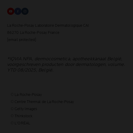
La Roche-Posay Laboratoire Dermatologique CAI
86270 La Roche-Posay France
[email protected]
*IQVIA NPA, dermocosmetica, apotheekkanaal België,
voorgeschreven producten door dermatologen, volume.
YTD 08/2025, België.
© La Roche-Posay
© Centre Thermal de La Roche-Posay
© Getty Images
© Thinkstock
© L'ORÉAL