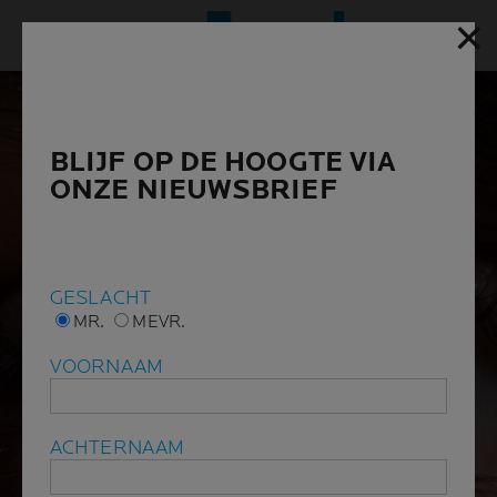
✕
✕
Hoofd
BLIJF OP DE HOOGTE VIA
BLIJF OP DE HOOGTE VIA
ONZE NIEUWSBRIEF
ONZE NIEUWSBRIEF
GESLACHT
GESLACHT
MR.
MR.
MEVR.
MEVR.
VOORNAAM
VOORNAAM
ACHTERNAAM
ACHTERNAAM