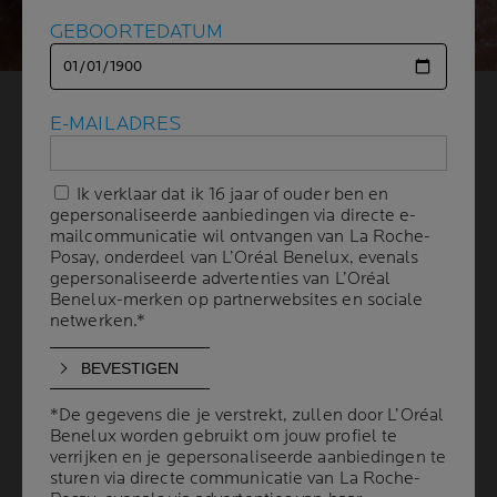
GEBOORTEDATUM
GEBOORTEDATUM
OOGCONTOUREZONE
E-MAILADRES
E-MAILADRES
VEROUDERT SNEL
Ik verklaar dat ik 16 jaar of ouder ben en
Ik verklaar dat ik 16 jaar of ouder ben en
gepersonaliseerde aanbiedingen via directe e-
gepersonaliseerde aanbiedingen via directe e-
| 21 augustus 2025
mailcommunicatie wil ontvangen van La Roche-
mailcommunicatie wil ontvangen van La Roche-
Posay, onderdeel van L’Oréal Benelux, evenals
Posay, onderdeel van L’Oréal Benelux, evenals
De oogzone is de eerste zorg van vrouwen in hun strijd
gepersonaliseerde advertenties van L’Oréal
gepersonaliseerde advertenties van L’Oréal
Benelux-merken op partnerwebsites en sociale
Benelux-merken op partnerwebsites en sociale
tegen huidveroudering. Lees hier wat dermatologen
netwerken.*
netwerken.*
aanbevelen.
*De gegevens die je verstrekt, zullen door L’Oréal
*De gegevens die je verstrekt, zullen door L’Oréal
HOE KOMT HET DAT DE OOGCONTOURZONE
SNEL VEROUDERT?
Benelux worden gebruikt om jouw profiel te
Benelux worden gebruikt om jouw profiel te
verrijken en je gepersonaliseerde aanbiedingen te
verrijken en je gepersonaliseerde aanbiedingen te
sturen via directe communicatie van La Roche-
sturen via directe communicatie van La Roche-