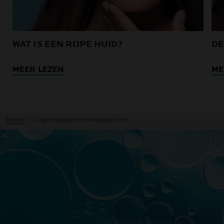
WAT IS EEN RIJPE HUID?
DE
MEER LEZEN
ME
Home
Oogcontourezone veroudert snel