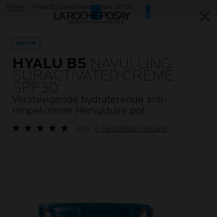
Home
Hyalu B5 Suractivated Cream SPF30
✕
✕
NIEUW
HYALU B5
NAVULLING
SURACTIVATED CRÈME
SPF30
Verstevigende hydraterende anti-
rimpelcrème Hervulbare pot
0/5
0 BEOORDELINGEN
Vorig scherm