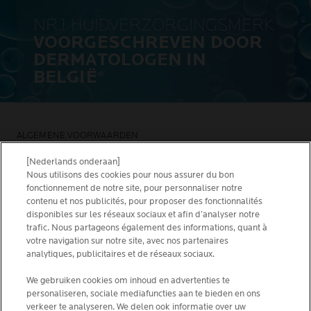
NR.1 HUIDVERZORGINGSMERK
VOORGESCHREVEN DOOR
DERMATOLOGEN IN
BELGIË
*
ALGEMENE VOORWAARDEN
CONTACTEER ONS
PRIVACY POLICY
[Nederlands onderaan]
SITEMAP
Nous utilisons des cookies pour nous assurer du bon
COOKIES POLICY
NEWSLETTER
fonctionnement de notre site, pour personnaliser notre
FOUNDATION LA ROCHE-POSAY
contenu et nos publicités, pour proposer des fonctionnalités
disponibles sur les réseaux sociaux et afin d’analyser notre
KIES JOUW LAND
trafic. Nous partageons également des informations, quant à
votre navigation sur notre site, avec nos partenaires
analytiques, publicitaires et de réseaux sociaux.
We gebruiken cookies om inhoud en advertenties te
personaliseren, sociale mediafuncties aan te bieden en ons
La Roche-Posay Laboratoire Dermatologique CAI
verkeer te analyseren. We delen ook informatie over uw