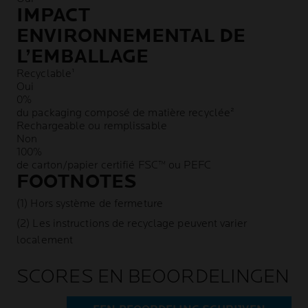
IMPACT
ENVIRONNEMENTAL DE
L’EMBALLAGE
Recyclable¹
Oui
0%
du packaging composé de matière recyclée²
Rechargeable ou remplissable
Non
100%
de carton/papier certifié FSC™ ou PEFC
FOOTNOTES
(1) Hors système de fermeture
(2) Les instructions de recyclage peuvent varier
localement
SCORES EN BEOORDELINGEN