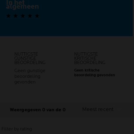
In het
0,0 out of 5 stars
algemeen
NUTTIGSTE
NUTTIGSTE
GUNSTIGE
KRITISCHE
BEOORDELING
BEOORDELING
Geen gunstige
Geen kritische
beoordeling gevonden
beoordeling
gevonden
Meest recent
Weergegeven 0 van de 0
Filter by rating