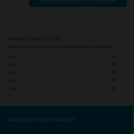
EEN BEOORDELING SCHRIJVEN
MOMENTOPNAME SCORE
Selecteer onderaan een rij om de beoordelingen te filteren
5
★
0
4
★
0
3
★
0
2
★
0
1
★
0
GEMIDDELDE KLANTENSCORE