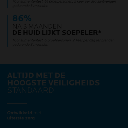
*Consumententest, 61 proefpersonen, 2 keer per dag aanbrengen
gedurende 3 maanden
86%
NA 3 MAANDEN
DE HUID LIJKT SOEPELER*
*Consumententest, 6 proefpersonen, 2 keer per dag aanbrengen
gedurende 3 maanden
ALTIJD MET DE
HOOGSTE VEILIGHEIDS
STANDAARD
Ontwikkeld
met
uiterste zorg​