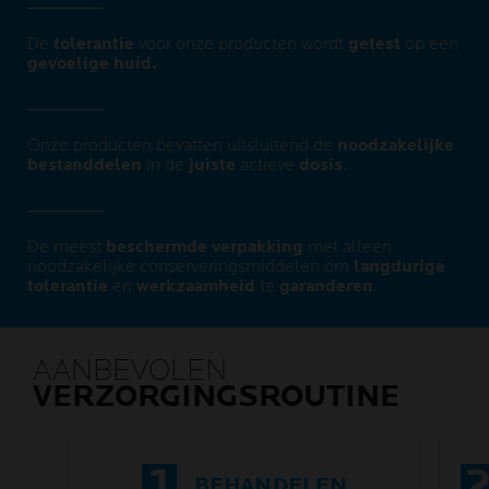
De
tolerantie
voor onze producten wordt
getest
op een
gevoelige huid.
Onze producten bevatten uitsluitend de
noodzakelijke
bestanddelen
in de
juiste
actieve
dosis
.
De meest
beschermde verpakking
met alleen
noodzakelijke conserveringsmiddelen om
langdurige
tolerantie
en
werkzaamheid
te
garanderen
.
AANBEVOLEN
VERZORGINGSROUTINE
1
BEHANDELEN