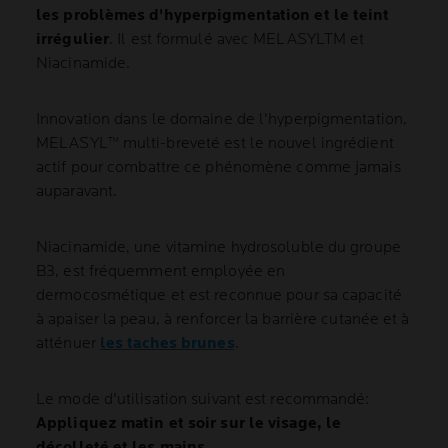
les problèmes d'hyperpigmentation et le teint
irrégulier
. Il est formulé avec MELASYLTM et
Niacinamide.
Innovation dans le domaine de l'hyperpigmentation,
MELASYL™ multi-breveté est le nouvel ingrédient
actif pour combattre ce phénomène comme jamais
auparavant.
Niacinamide, une vitamine hydrosoluble du groupe
B3, est fréquemment employée en
dermocosmétique et est reconnue pour sa capacité
à apaiser la peau, à renforcer la barrière cutanée et à
atténuer
les taches brunes
.
Le mode d'utilisation suivant est recommandé:
Appliquez matin et soir sur le visage, le
décolleté et les mains.