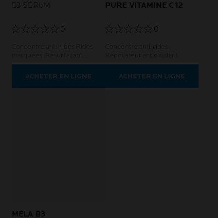
B3 SERUM
PURE VITAMINE C12
0
0
Concentré anti-rides Rides
Concentré anti-rides
marquées. Resurfaçant.
Rénovateur antioxydant
Régénérant.
ACHETER EN LIGNE
ACHETER EN LIGNE
MELA B3