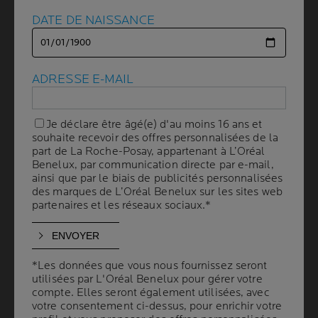
DATE DE NAISSANCE
DATE DE NAISSANCE
POURQUOI A-T-ON DES
RIDES SUR
ADRESSE E-MAIL
ADRESSE E-MAIL
LE FRONT ET COMMENT LES
ATTÉNUER ?
Je déclare être âgé(e) d'au moins 16 ans et
Je déclare être âgé(e) d'au moins 16 ans et
souhaite recevoir des offres personnalisées de la
souhaite recevoir des offres personnalisées de la
part de La Roche-Posay, appartenant à L’Oréal
part de La Roche-Posay, appartenant à L’Oréal
Benelux, par communication directe par e-mail,
Benelux, par communication directe par e-mail,
10 min. de lecture
| By La Roche-Posay
| 31 juillet 2025
ainsi que par le biais de publicités personnalisées
ainsi que par le biais de publicités personnalisées
des marques de L’Oréal Benelux sur les sites web
des marques de L’Oréal Benelux sur les sites web
Les rides font naturellement partie du processus de
partenaires et les réseaux sociaux.*
partenaires et les réseaux sociaux.*
vieillissement, mais certains types de rides peuvent
apparaître plus tôt que d'autres. L'un des types de rides
les plus courantes sont
les rides du front
, qui donnent
parfois l’impression d’être plus âgé et plus fatigué.
*Les données que vous nous fournissez seront
*Les données que vous nous fournissez seront
utilisées par L'Oréal Benelux pour gérer votre
utilisées par L'Oréal Benelux pour gérer votre
compte. Elles seront également utilisées, avec
compte. Elles seront également utilisées, avec
Il existe de nombreuses raisons pour lesquelles ces
votre consentement ci-dessus, pour enrichir votre
votre consentement ci-dessus, pour enrichir votre
rides peuvent apparaître. Cet article les mentionne mais