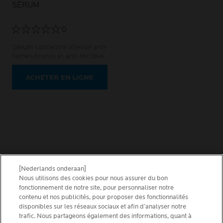
SÉRUM
0
Sérum concentré intensif anti-
taches brunes et anti-récidive
ACHETER EN LIGNE
[Nederlands onderaan]
Nous utilisons des cookies pour nous assurer du bon
VRAI
fonctionnement de notre site, pour personnaliser notre
OU FAUX
contenu et nos publicités, pour proposer des fonctionnalités
disponibles sur les réseaux sociaux et afin d’analyser notre
trafic. Nous partageons également des informations, quant à