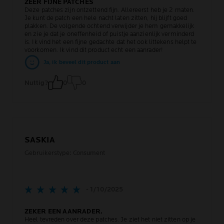
ZEER FIJNE PATCHES
Deze patches zijn ontzettend fijn. Allereerst heb je 2 maten.
Je kunt de patch een hele nacht laten zitten, hij blijft goed
plakken. De volgende ochtend verwijder je hem gemakkelijk
en zie je dat je oneffenheid of puistje aanzienlijk verminderd
is. Ik vind het een fijne gedachte dat het ook littekens helpt te
voorkomen. Ik vind dit product echt een aanrader!
Ja, ik beveel dit product aan
Nuttig?
0
0
SASKIA
Gebruikerstype: Consument
- 1/10/2025
ZEKER EEN AANRADER.
Heel tevreden over deze patches. Je ziet het niet zitten op je