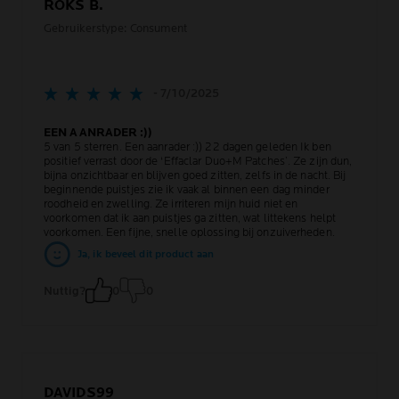
ROKS B.
Gebruikerstype: Consument
- 7/10/2025
EEN AANRADER :))
5 van 5 sterren. Een aanrader :)) 22 dagen geleden Ik ben
positief verrast door de ‘Effaclar Duo+M Patches’. Ze zijn dun,
bijna onzichtbaar en blijven goed zitten, zelfs in de nacht. Bij
beginnende puistjes zie ik vaak al binnen een dag minder
roodheid en zwelling. Ze irriteren mijn huid niet en
voorkomen dat ik aan puistjes ga zitten, wat littekens helpt
voorkomen. Een fijne, snelle oplossing bij onzuiverheden.
Ja, ik beveel dit product aan
Nuttig?
0
0
DAVIDS99