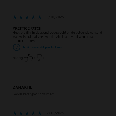
- 3/10/2025
PRETTIGE PATCH
Heel erg fijn, in de avond opgebracht en de volgende ochtend
was mijn puist al veel minder zichtbaar. Mooi weg gegaan
zonder littekens.
Ja, ik beveel dit product aan
Nuttig?
0
1
ZARAKIIL
Gebruikerstype: Consument
- 2/10/2025