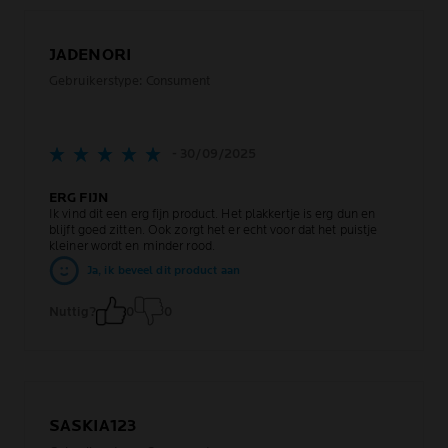
JADENORI
Gebruikerstype: Consument
- 30/09/2025
ERG FIJN
Ik vind dit een erg fijn product. Het plakkertje is erg dun en
blijft goed zitten. Ook zorgt het er echt voor dat het puistje
kleiner wordt en minder rood.
Ja, ik beveel dit product aan
Nuttig?
0
0
SASKIA123