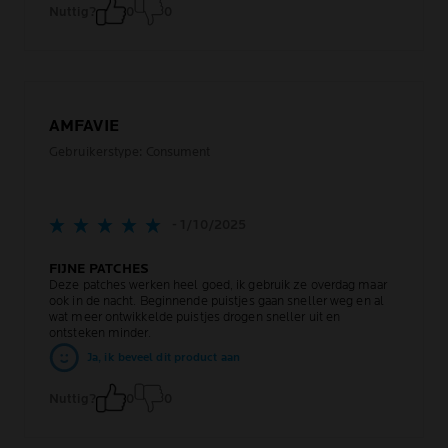
Nuttig?
0
0
AMFAVIE
Gebruikerstype: Consument
- 1/10/2025
FIJNE PATCHES
Deze patches werken heel goed, ik gebruik ze overdag maar
ook in de nacht. Beginnende puistjes gaan sneller weg en al
wat meer ontwikkelde puistjes drogen sneller uit en
ontsteken minder.
Ja, ik beveel dit product aan
Nuttig?
0
0