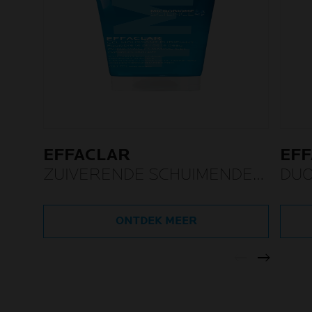
EFFACLAR
EF
ZUIVERENDE SCHUIMENDE
DU
GEL
NAVULBAAR
ONTDEK MEER