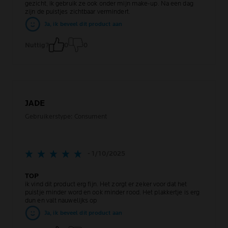
gezicht, ik gebruik ze ook onder mijn make-up. Na een dag
zijn de puistjes zichtbaar vermindert.
Ja, ik beveel dit product aan
Nuttig?
0
0
JADE
Gebruikerstype: Consument
- 1/10/2025
TOP
ik vind dit product erg fijn. Het zorgt er zeker voor dat het
puistje minder word en ook minder rood. Het plakkertje is erg
dun en valt nauwelijks op
Ja, ik beveel dit product aan