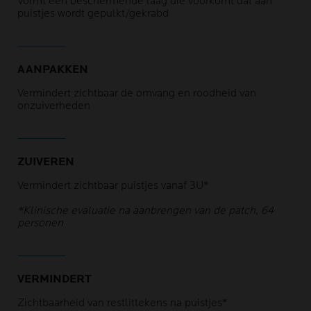
Vormt een beschermende laag die voorkomt dat aan
puistjes wordt gepulkt/gekrabd
AANPAKKEN
Vermindert zichtbaar de omvang en roodheid van
onzuiverheden
ZUIVEREN
Vermindert zichtbaar puistjes vanaf 3U*
*Klinische evaluatie na aanbrengen van de patch, 64
personen
VERMINDERT
Zichtbaarheid van restlittekens na puistjes*