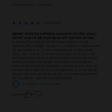
Gebruikerstype: Consument
- 7/10/2025
WERKT GOED BIJ OPPERVLAKKIGE PUISTJES, VOELT
ZACHT AAN OP DE HUID EN BLIJFT NETJES ZITTEN.
Ik heb de Effaclar DUO+M Patch geprobeerd en ik was
eigenlijk best tevreden. De patch is superdun en valt bijna niet
op, wat handig is als je hem overdag draagt. Hij blijft goed
zitten, ook ’s nachts, zolang je huid schoon en droog is. Na
één nacht zag ik dat de roodheid duidelijk minder was en het
puistje wat platter aanvoelde. Voor kleine onzuiverheden
werkt hij dus echt goed. Bij diepere, pijnlijke puistjes doet hij
wel iets, maar haalt hij ze niet volledig weg. Hij is wel aan de
prijzige kant voor het aantal patches, dus ik gebruik ze vooral
als “noodgeval” voor een opvallend puistje.
Ja, ik beveel dit product aan
Nuttig?
0
0