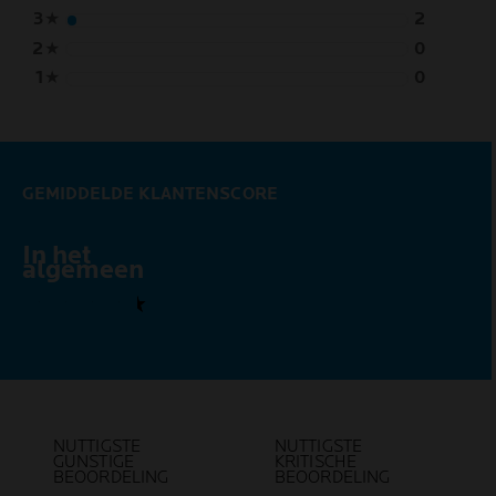
3
★
2
2
★
0
1
★
0
GEMIDDELDE KLANTENSCORE
In het
4,5 out of 5 stars
algemeen
NUTTIGSTE
NUTTIGSTE
GUNSTIGE
KRITISCHE
BEOORDELING
BEOORDELING