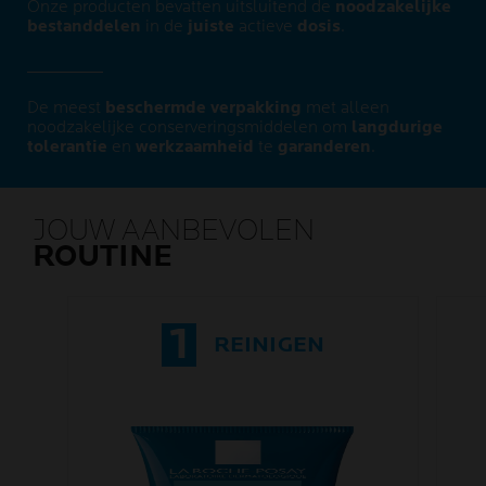
Onze producten bevatten uitsluitend de
noodzakelijke
bestanddelen
in de
juiste
actieve
dosis
.
De meest
beschermde verpakking
met alleen
noodzakelijke conserveringsmiddelen om
langdurige
tolerantie
en
werkzaamheid
te
garanderen
.
JOUW AANBEVOLEN
ROUTINE
1
REINIGEN