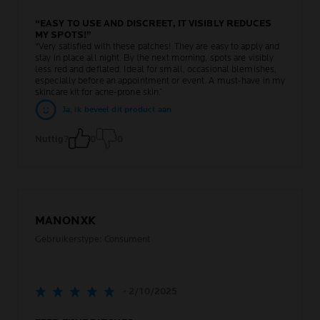
“EASY TO USE AND DISCREET, IT VISIBLY REDUCES
MY SPOTS!”
“Very satisfied with these patches! They are easy to apply and
stay in place all night. By the next morning, spots are visibly
less red and deflated. Ideal for small, occasional blemishes,
especially before an appointment or event. A must-have in my
skincare kit for acne-prone skin.”
Ja, ik beveel dit product aan
Nuttig?
0
0
MANONXK
Gebruikerstype: Consument
- 2/10/2025