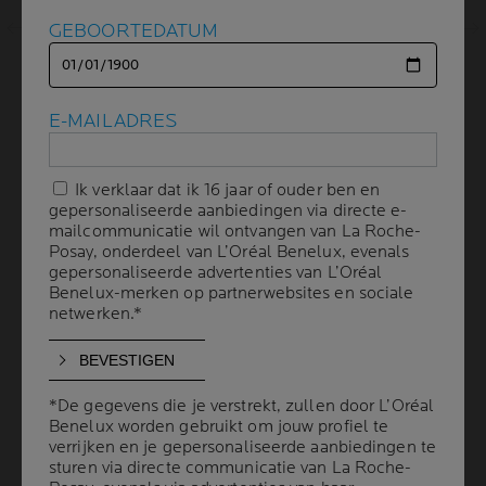
Volgend scherm
GEBOORTEDATUM
GEBOORTEDATUM
E-MAILADRES
E-MAILADRES
Ik verklaar dat ik 16 jaar of ouder ben en
Ik verklaar dat ik 16 jaar of ouder ben en
gepersonaliseerde aanbiedingen via directe e-
gepersonaliseerde aanbiedingen via directe e-
mailcommunicatie wil ontvangen van La Roche-
mailcommunicatie wil ontvangen van La Roche-
Volume
Posay, onderdeel van L’Oréal Benelux, evenals
Posay, onderdeel van L’Oréal Benelux, evenals
INHOUD
22 patches
gepersonaliseerde advertenties van L’Oréal
gepersonaliseerde advertenties van L’Oréal
Benelux-merken op partnerwebsites en sociale
Benelux-merken op partnerwebsites en sociale
netwerken.*
netwerken.*
AANBEVOLEN
DOOR DERMATOLOGEN
*De gegevens die je verstrekt, zullen door L’Oréal
*De gegevens die je verstrekt, zullen door L’Oréal
Benelux worden gebruikt om jouw profiel te
Benelux worden gebruikt om jouw profiel te
Een onzichtbare, ultradunne patch die zich op
verrijken en je gepersonaliseerde aanbiedingen te
verrijken en je gepersonaliseerde aanbiedingen te
natuurlijke wijze aanpast aan de huid. Tegen
onzuiverheden en puistjes. Optimaal
sturen via directe communicatie van La Roche-
sturen via directe communicatie van La Roche-