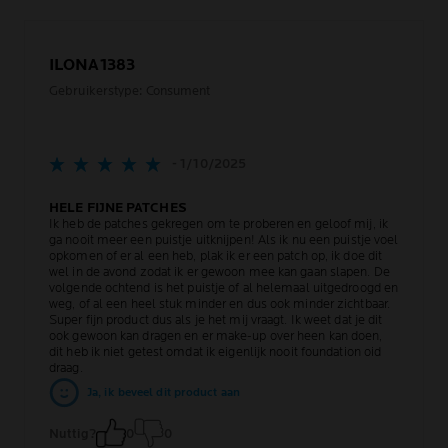
ILONA1383
Gebruikerstype: Consument
- 1/10/2025
HELE FIJNE PATCHES
Ik heb de patches gekregen om te proberen en geloof mij, ik
ga nooit meer een puistje uitknijpen! Als ik nu een puistje voel
opkomen of er al een heb, plak ik er een patch op, ik doe dit
wel in de avond zodat ik er gewoon mee kan gaan slapen. De
volgende ochtend is het puistje of al helemaal uitgedroogd en
weg, of al een heel stuk minder en dus ook minder zichtbaar.
Super fijn product dus als je het mij vraagt. Ik weet dat je dit
ook gewoon kan dragen en er make-up over heen kan doen,
dit heb ik niet getest omdat ik eigenlijk nooit foundation oid
draag.
Ja, ik beveel dit product aan
Nuttig?
0
0