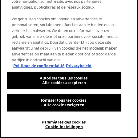
- 27/09/2025
votre navigation sur notre site, avec nos partenaires
analytiques, publicitaires et de réseaux sociaux.
GEWELDIG PRODUCT
Geweldig product. Ik heb al veel verschillende patches
We gebruiken cookies om inhoud en advertenties te
gebruikt en deze zijn de enige die er de hele nacht op blijven
personaliseren, sociale mediafuncties aan te bieden en ons
zitten. De roodheid is meteen verdwenen en de pukkels zijn
verkeer te analyseren. We delen ook informatie over uw
zo goed als weg
gebruik van onze site met onze partners voor sociale media,
Ja, ik beveel dit product aan
reclame en analytics. Doordat u verder klikt op deze site
aanvaardt u het gebruik van cookies die het mogelijk maken
Nuttig?
0
0
advertenties op maat aan te bieden door ons of door derde
partijen in opdracht van ons.
Politique de confidentialité
Privacybeleid
Autoriser tous les cookies
Alle cookies accepteren
JG96
Gebruikerstype: Consument
Refuser tous les cookies
Alle cookies weigeren
- 26/09/2025
Paramètres des cookies
Cookie-instellingen
BESCHERMT DE PUIST EN ZORGT DAT DEZE
EFFECTIEF MINDER ROOD WORDT