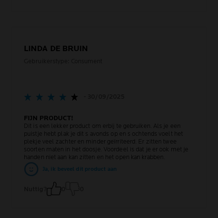
LINDA DE BRUIN
Gebruikerstype: Consument
- 30/09/2025
FIJN PRODUCT!
Dit is een lekker product om erbij te gebruiken. Als je een
puistje hebt plak je dit s avonds op en s ochtends voelt het
plekje veel zachter en minder geïrriteerd. Er zitten twee
soorten maten in het doosje. Voordeel is dat je er ook met je
handen niet aan kan zitten en het open kan krabben.
Ja, ik beveel dit product aan
Nuttig?
0
0