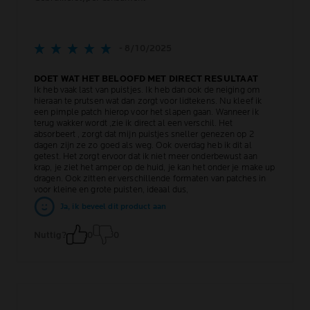
- 8/10/2025
DOET WAT HET BELOOFD MET DIRECT RESULTAAT
Ik heb vaak last van puistjes. Ik heb dan ook de neiging om
hieraan te prutsen wat dan zorgt voor lidtekens. Nu kleef ik
een pimple patch hierop voor het slapen gaan. Wanneer ik
terug wakker wordt ,zie ik direct al een verschil. Het
absorbeert , zorgt dat mijn puistjes sneller genezen op 2
dagen zijn ze zo goed als weg. Ook overdag heb ik dit al
getest. Het zorgt ervoor dat ik niet meer onderbewust aan
krap, je ziet het amper op de huid, je kan het onder je make up
dragen. Ook zitten er verschillende formaten van patches in
voor kleine en grote puisten, ideaal dus,
Ja, ik beveel dit product aan
Nuttig?
0
0