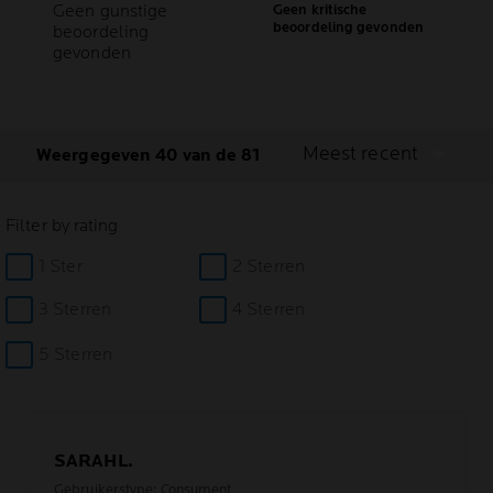
Geen gunstige
Geen kritische
beoordeling gevonden
beoordeling
gevonden
Meest recent
Weergegeven 40 van de 81
Filter by rating
1 Ster
2 Sterren
3 Sterren
4 Sterren
5 Sterren
SARAHL.
Gebruikerstype: Consument