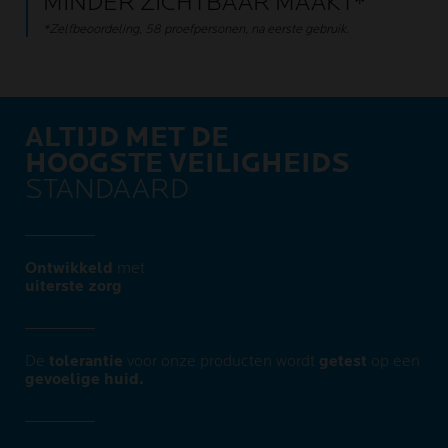
MINDER ZICHTBAAR MAAKT*
*Zelfbeoordeling, 58 proefpersonen, na eerste gebruik.
ALTIJD MET DE
HOOGSTE VEILIGHEIDS
STANDAARD
Ontwikkeld
met
uiterste zorg​
De
tolerantie
voor onze producten wordt
getest
op een
gevoelige huid.