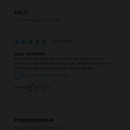
KVL73
Gebruikerstype: Consument
- 3/10/2025
HEEL TEVREDEN
Ik ben zeer tevreden over deze patches. Bij een puistje
werken ze zeer effectief. Mijn puistjes verdwijnen sneller en
de patches zijn haast onzichtbaar op mijn gelaat.
Ja, ik beveel dit product aan
Nuttig?
0
0
FOREVERDREAM
Gebruikerstype: Consument