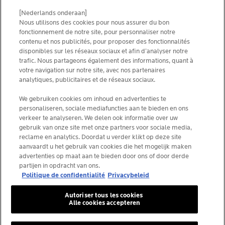
SITEMAP
COOKIES POLICY
[Nederlands onderaan]
NEWSLETTER
Nous utilisons des cookies pour nous assurer du bon
FOUNDATION LA ROCHE-POSAY
fonctionnement de notre site, pour personnaliser notre
contenu et nos publicités, pour proposer des fonctionnalités
CHOISIS TON PAYS
disponibles sur les réseaux sociaux et afin d’analyser notre
trafic. Nous partageons également des informations, quant à
votre navigation sur notre site, avec nos partenaires
analytiques, publicitaires et de réseaux sociaux.
La Roche-Posay Laboratoire Dermatologique CAI
We gebruiken cookies om inhoud en advertenties te
personaliseren, sociale mediafuncties aan te bieden en ons
86270 La Roche-Posay France
verkeer te analyseren. We delen ook informatie over uw
[email protected]
gebruik van onze site met onze partners voor sociale media,
reclame en analytics. Doordat u verder klikt op deze site
aanvaardt u het gebruik van cookies die het mogelijk maken
*IQVIA NPA, dermo-cosmétiques, canal pharmacie
advertenties op maat aan te bieden door ons of door derde
Belgique, volume de produits prescrits par les
partijen in opdracht van ons.
dermatologues. YTD 08/2025, Belgique
Politique de confidentialité
Privacybeleid
Autoriser tous les cookies
Alle cookies accepteren
© La Roche-Posay