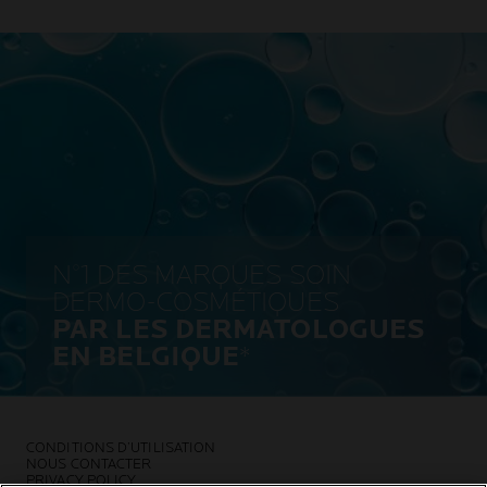
N°1 DES MARQUES SOIN
DERMO-COSMÉTIQUES
PAR LES DERMATOLOGUES
EN BELGIQUE
*
CONDITIONS D’UTILISATION
NOUS CONTACTER
PRIVACY POLICY