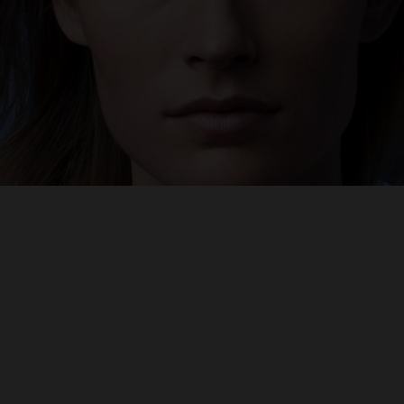
NOUS SOMMES RECOMMANDÉS
PAR PLUS DE
90 000 DERMATOLOGUES
À TRAVERS LE MONDE*
*Source : Étude sur le marché dermocosmétique menée par
IQVIA et d'autres partenaires (Ipsos, TNS) entre
septembre 2017 et août 2018 chez des dermatologues dans
59 pays représentant plus de 80 % du PIB mondial.